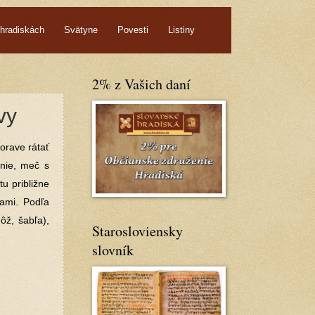
hradiskách
Svätyne
Povesti
Listiny
2% z Vašich daní
vy
orave rátať
enie, meč s
u približne
ami. Podľa
ôž, šabľa),
Starosloviensky
slovník