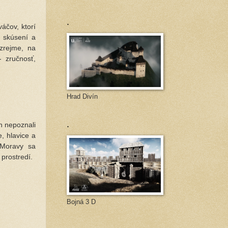
.
čov, ktorí
ť skúsení a
zrejme, na
 zručnosť,
Hrad Divín
.
h nepoznali
, hlavice a
 Moravy sa
prostredí.
Bojná 3 D