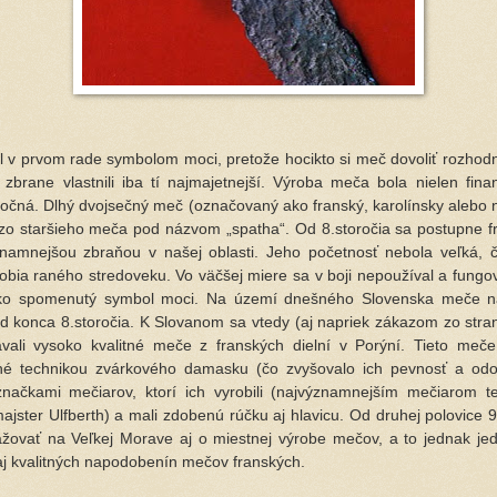
 prvom rade symbolom moci, pretože hocikto si meč dovoliť rozhod
o zbrane vlastnili iba tí najmajetnejší. Výroba meča bola nielen fina
očná. Dlhý dvojsečný meč (označovaný ako franský, karolínsky alebo
 zo staršieho meča pod názvom „spatha“. Od 8.storočia sa postupne 
znamnejšou zbraňou v našej oblasti. Jeho početnosť nebola veľká, č
obia raného stredoveku. Vo väčšej miere sa v boji nepoužíval a fungo
ko spomenutý symbol moci. Na území dnešného Slovenska meče n
 konca 8.storočia. K Slovanom sa vtedy (aj napriek zákazom zo stra
ávali vysoko kvalitné meče z franských dielní v Porýní. Tieto meče
é technikou zvárkového damasku (čo zvyšovalo ich pevnosť a odoln
načkami mečiarov, ktorí ich vyrobili (najvýznamnejším mečiarom t
ajster Ulfberth) a mali zdobenú rúčku aj hlavicu. Od druhej polovice 9.
ovať na Veľkej Morave aj o miestnej výrobe mečov, a to jednak je
aj kvalitných napodobenín mečov franských.