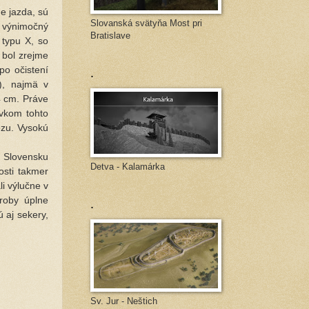
e jazda, sú
Slovanská svätyňa Most pri
a výnimočný
Bratislave
 typu X, so
bol zrejme
.
po očistení
), najmä v
4 cm. Práve
rvkom tohto
ezu. Vysokú
a Slovensku
Detva - Kalamárka
sti takmer
i výlučne v
.
roby úplne
 aj sekery,
Sv. Jur - Neštich