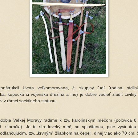
štrukcii života veľkomoravana, či skupiny ľudí (rodina, sídlis
ka, kupecká či vojenská družina a iné) je dobré vedieť zladiť civilný
v v rámci sociálneho statusu.
bia Veľkej Moravy radíme k tzv. karolínskym mečom (polovica 8. 
1. storočia). Je to stredoveký meč, so sploštenou, plne vyvinutou
odľahčujúcim, tzv. „krvným“ žliabkom na čepeli, dlhej viac ako 70 cm.