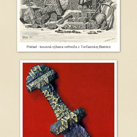
Poklad - luxusná výbava veľmoža z Turčianskej Blatnice