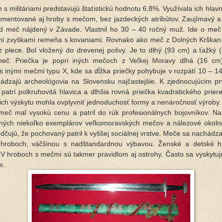
s militáriami predstavujú štatistickú hodnotu 6,8%. Využívala ich hlavn
mentované aj hroby s mečom, bez jazdeckých atribútov. Zaujímavý 
ad meč nájdený v Závade. Vlastnil ho 30 – 40 ročný muž. Ide o meč
i zvyškami remeňa s kovaniami. Rovnako ako meč z Dolných Krškan 
 plece. Bol vložený do drevenej pošvy. Je to dlhý (93 cm) a ťažký (
eč. Priečka je popri iných mečoch z Veľkej Moravy dlhá (16 cm
s inými mečmi typu X, kde sa dĺžka priečky pohybuje v rozpätí 10 – 1
ádzajú archeológovia na Slovensku najčastejšie. K zjednocujúcim p
patrí polkruhovitá hlavica a dlhšia rovná priečka kvadratického prier
 ich výskytu mohla ovplyvniť jednoduchosť formy a nenáročnosť výroby.
eč mal vysokú cenu a patril do rúk profesionálnych bojovníkov. N
ných niekoľko exemplárov veľkomoravských mečov a nálezové okolno
dčujú, že pochovaný patril k vyššej sociálnej vrstve. Meče sa nachádzal
hroboch, väčšinou s nadštandardnou výbavou. Ženské a detské h
 V hroboch s mečmi sú takmer pravidlom aj ostrohy. Často sa vyskytujú
e.