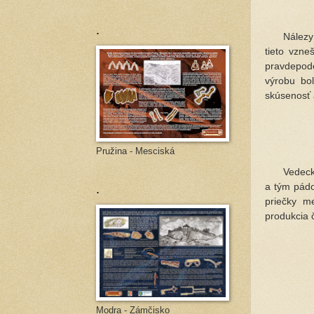
.
Nálezy meč
tieto vzne
pravdepod
výrobu bo
skúsenosť 
Pružina - Mesciská
Vedecká ob
.
a tým pádo
priečky m
produkcia 
Modra - Zámčisko