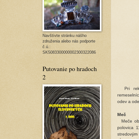
Navštívte stránku nášho
združenia alebo nás podporte
č.ú.:
SK5083300000002300322086
Putovanie po hradoch
2
Pri rekon
remeselníc
odev a ode
Meč
Meče obdo
polovica 1
stredovým 