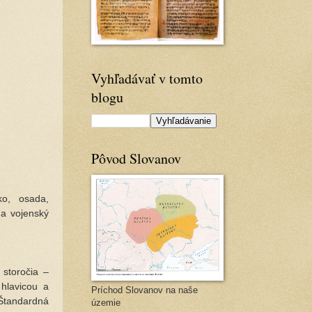
Vyhľadávať v tomto
blogu
Pôvod Slovanov
ko, osada,
 a vojenský
storočia –
 hlavicou a
Príchod Slovanov na naše
 Štandardná
územie