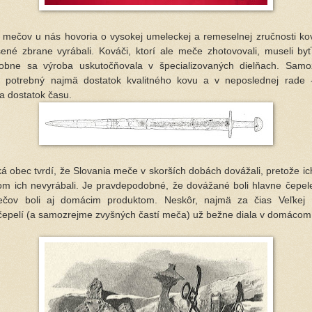
ov u nás hovoria o vysokej umeleckej a remeselnej zručnosti ková
šené zbrane vyrábali. Kováči, ktorí ale meče zhotovovali, museli by
obne sa výroba uskutočňovala v špecializovaných dielňach. Samo
l potrebný najmä dostatok kvalitného kovu a v neposlednej rade -
a dostatok času.
ec tvrdí, že Slovania meče v skorších dobách dovážali, pretože ic
m ich nevyrábali. Je pravdepodobné, že dovážané boli hlavne čepele
ečov boli aj domácim produktom. Neskôr, najmä za čias Veľkej
čepelí (a samozrejme zvyšných častí meča) už bežne diala v domácom 