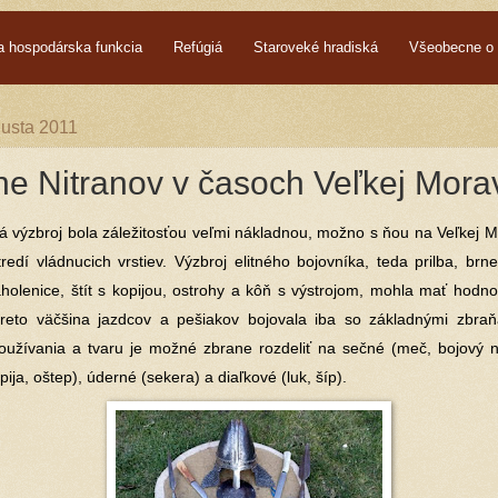
a hospodárska funkcia
Refúgiá
Staroveké hradiská
Všeobecne o 
gusta 2011
ne Nitranov v časoch Veľkej Mora
výzbroj bola záležitosťou veľmi nákladnou, možno s ňou na Veľkej M
tredí vládnucich vrstiev. Výzbroj elitného bojovníka, teda prilba, brn
holenice, štít s kopijou, ostrohy a kôň s výstrojom, mohla mať hodnot
reto väčšina jazdcov a pešiakov bojovala iba so základnými zbraň
užívania a tvaru je možné zbrane rozdeliť na sečné (meč, bojový n
pija, oštep), úderné (sekera) a diaľkové (luk, šíp).