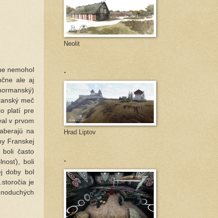
Neolit
.
ne nemohol
nčne ale aj
 normanský)
franský meč
o platí pre
val v prvom
aberajú na
Hrad Liptov
ny Franskej
 boli často
.
osť), boli
ej doby bol
storočia je
dnoduchých