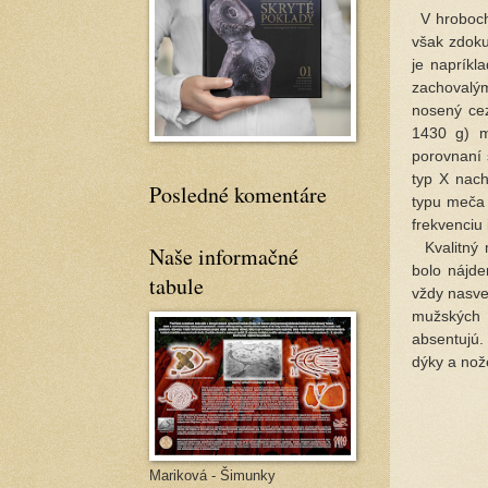
V hroboch 
však zdoku
je napríkl
zachovalým
nosený cez
1430 g) m
porovnaní 
typ X nach
Posledné komentáre
typu meča 
frekvenciu
Kvalitný m
Naše informačné
bolo nájde
tabule
vždy nasve
mužských 
absentujú.
dýky a nož
Mariková - Šimunky