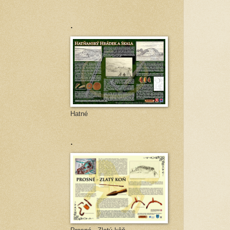
.
Hatné
.