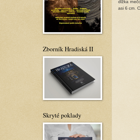
dĺžka mečo
asi 6 cm. 
Zborník Hradiská II
Skryté poklady