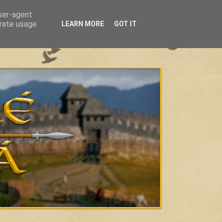
user-agent
erate usage
LEARN MORE
GOT IT