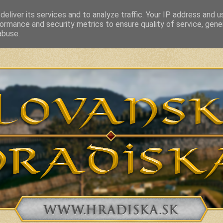
eliver its services and to analyze traffic. Your IP address and 
ormance and security metrics to ensure quality of service, gen
vakia and related countries from 7th to 10th Century
abuse.