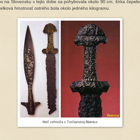
v na Slovensku v tejto dobe sa pohybovala okolo 90 cm, šírka čepele 
Celková hmotnosť ostrého bola okolo jedného kilogramu.
Meč veľmoža z Turčianskej Blatnice