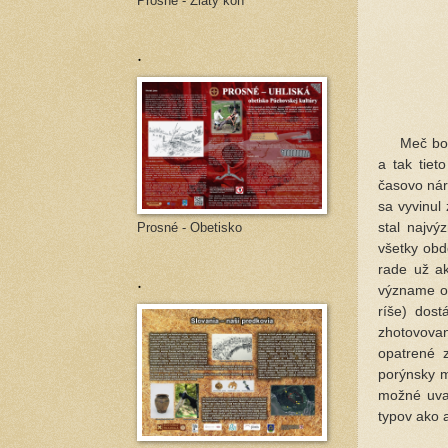
Prosné - Zlatý kôň
.
Meč bol v
a tak tiet
časovo nár
sa vyvinul
stal najvý
Prosné - Obetisko
všetky obd
rade už a
.
význame od
ríše) dost
zhotovovan
opatrené z
porýnsky m
možné uvaž
typov ako 