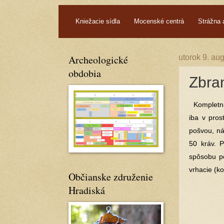
.
Kniežacie sídla
Mocenské centrá
Strážna 
Archeologické
utorok 9. au
obdobia
Zbra
Kompletná 
iba v pros
pošvou, ná
50 kráv. P
spôsobu po
vrhacie (ko
Občianske združenie
Hradiská