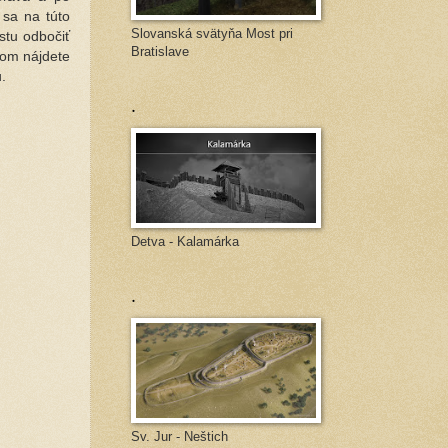
 sa na túto
Slovanská svätyňa Most pri
estu odbočiť
Bratislave
lom nájdete
u.
.
Detva - Kalamárka
.
Sv. Jur - Neštich