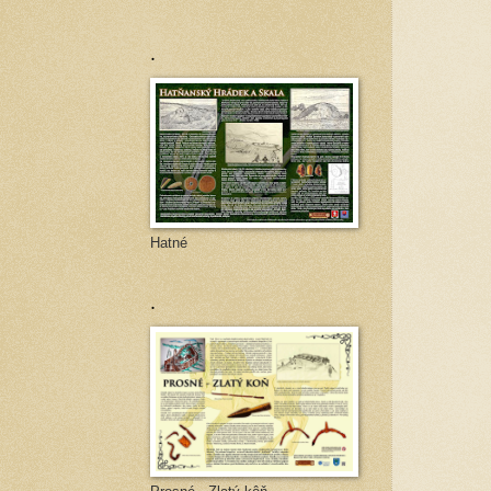
.
Hatné
.