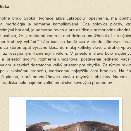
diska
otné bralo Široká, tvoriace akúsi „akropolu“ opevnenia, má podlho
ho morfológia je pomerne komplikovaná. Cca polovica plochy, kto
olmými bralami, je pomerne rovná a pre osídlenie mimoriadne vhodná
c uvádza, že „p
rehľadnú kontrolu nad dolinou umožňoval až na výnim
mer kruhový výhľad.“
Táto časť sa končí cca v strede pôdorysu bra
u za ktorou opäť výrazne klesá do malej kotlinky vľavo a druhej vprav
s už rozsypaným kamenným valom. V priestore vľavo bolo nájdenýc
 a priestor svojimi rozmermi umožňoval postavenie jedného väčš
valom je taktiež dostatočne veľký priestor pre obydlie. Za týmito rokli
pa k skalnému hrebeňu, tvoriacemu najvyššiu časť hradiska. Na ňo
lá plocha, ktorá neumožňovala stavbu obytných objektov. Napriek 
sti hradiska bolo nájdené veľké množstvo kovových predmetov.