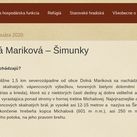
a hospodárska funkcia
Refúgiá
Staroveké hradiská
Všeobecne o 
anuára 2020
á Mariková – Šimunky
chádzajú?
bližne 1,5 km severozápadne od obce Dolná Mariková sa nachádz
h skalnatých vápencových výbežkov, tvorených bielymi dolomitmi
trias a krieda), ktoré sú z niektorých častí dediny aj dobre viditeľné 
, vyrastajúca ponad stromy v hornej tretine Michalovej. Najvýraznejšie a
encových skalnatých brál, je vysoké asi 12-15 metrov a
nazýva sa Ši
končenie hrebeňa kopca Michalová (601 m n.m.), asi 250 m 
ho potoka, na jeho pravom brehu.