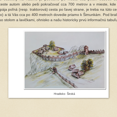
 ceste autom alebo peši pokračovať cca 700 metrov a v mieste, kde
pája poľná (resp. traktorová) cesta po ľavej strane, je treba na túto c
šo) a tá Vás cca po 400 metroch dovedie priamo k Šimunkám. Pod bra
so stolom a lavičkami, ohnisko a našu historicky prvú informačnú tabuľ
Hradisko Široká