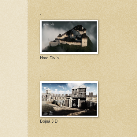
.
Hrad Divín
.
Bojná 3 D