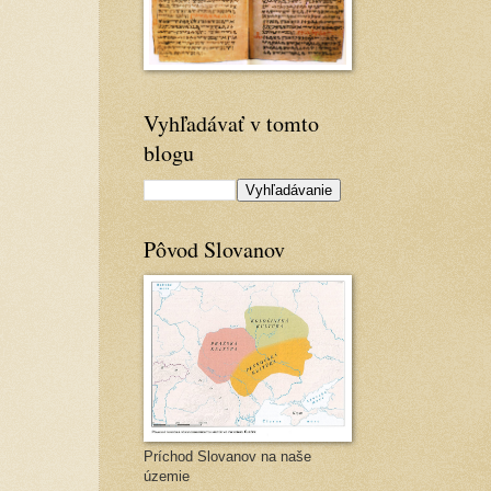
Vyhľadávať v tomto
blogu
Pôvod Slovanov
Príchod Slovanov na naše
územie