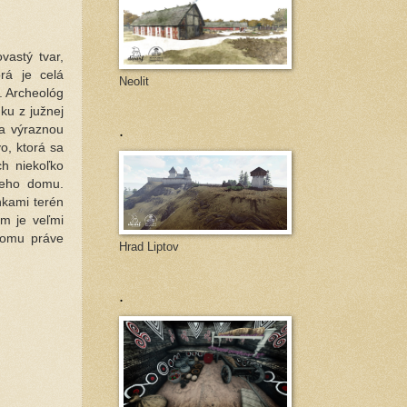
vastý tvar,
rá je celá
Neolit
. Archeológ
ku z južnej
.
la výraznou
o, ktorá sa
h niekoľko
ieho domu.
nkami terén
m je veľmi
tomu práve
Hrad Liptov
.