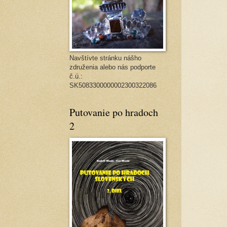
Navštívte stránku nášho
združenia alebo nás podporte
č.ú.:
SK5083300000002300322086
Putovanie po hradoch
2