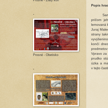
Prosné - Zlatý kôň
Popis hra
.
Sam
pričom je
lemovaná k
Juraj Male
strany tak
vyvýšenino
končí dne
predmetov
Vpravo za 
Prosné - Obetisko
prudko stú
úzka a ma
.
v tejto ča