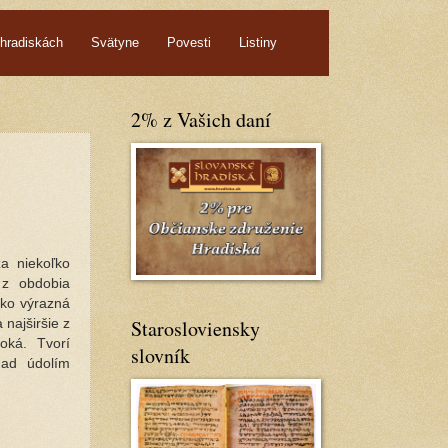
hradiskách
Svätyne
Povesti
Listiny
2% z Vašich daní
a niekoľko
 z obdobia
ako výrazná
Starosloviensky
 najširšie z
roká.
Tvorí
slovník
nad údolím