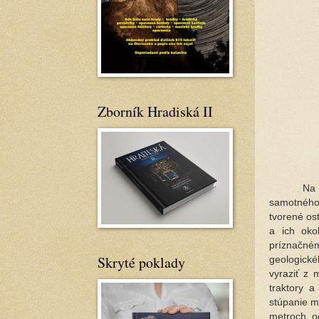
Zborník Hradiská II
Na 
samotného 
tvorené os
a ich oko
príznačném
Skryté poklady
geologick
vyraziť z 
traktory 
stúpanie m
metroch o