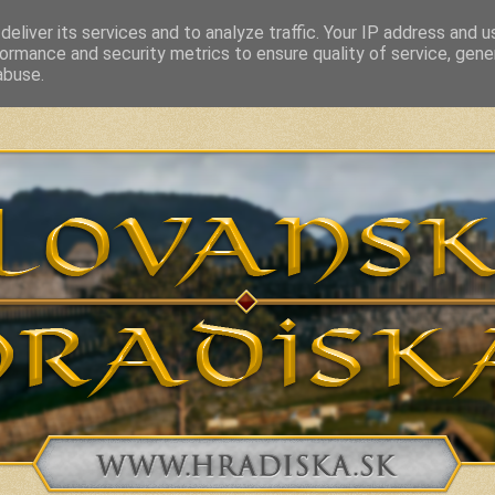
eliver its services and to analyze traffic. Your IP address and 
ormance and security metrics to ensure quality of service, gen
vakia and related countries from 7th to 10th Century
abuse.