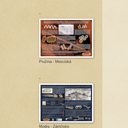
.
Pružina - Mesciská
.
Modra - Zámčisko