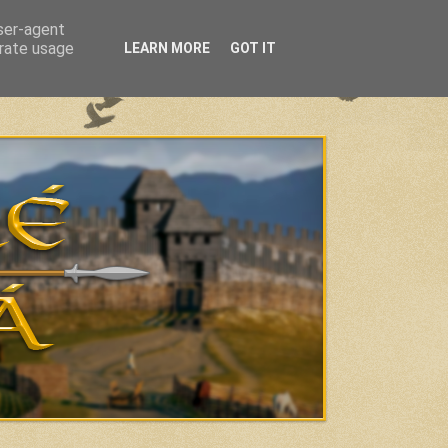
user-agent
erate usage
LEARN MORE
GOT IT