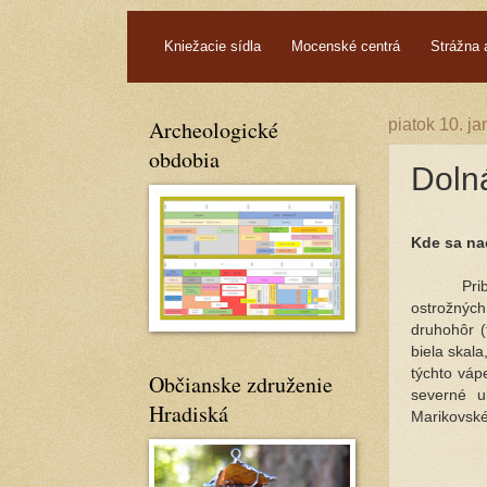
.
Kniežacie sídla
Mocenské centrá
Strážna 
Archeologické
piatok 10. j
obdobia
Doln
Kde sa na
Pri
ostrožnýc
druhohôr (
biela skala
týchto váp
Občianske združenie
severné u
Hradiská
Marikovské