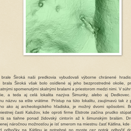
brale Široká naši predkovia vybudovali výborne chránené hradi
brala Široká však bolo osídlené aj jeho bezprostredné okolie, pr
tatnými spomenutými skalnými bralami a priestorom medzi nimi. V súhr
lie, a teda aj celá lokalita nazýva Šimunky, alebo aj Dedkovec
u názvu sa ešte vrátime. Prístup na túto lokalitu, zaujímavú tak z 
ého ako aj archeologického hľadiska, je možný dvomi spôsobmi. 
miestnej časti Kalužov, kde oproti firme Elstrote začína prudko stúpa
a tá sa tiahne ponad židovský cintorín až k šimunským bralám. D
enej náročnou možnosťou je ísť smerom na miestnu časť Kátlina, kde
d odbočky na Kátlinu je potrebné po moste cez potok odbočiť d