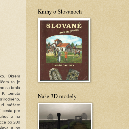
Knihy o Slovanoch
sko. Okrem
ičom to je
ne sa bralá
. K tomuto
Naše 3D modely
prírodného,
Buď môžete
ť cesta pre
ruhou a na
 cca po 200
oľava a po