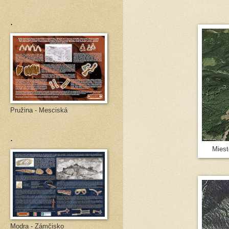
.
Pružina - Mesciská
.
Miest
Modra - Zámčisko