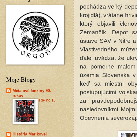
pochádza veľký depot
krojidlá), vrátane hriv
ktorý objavili člen
Zemančík. Depot s
ústave SAV v Nitre 
Vlastivedného múzea
ďalej uvádza, že ukr
na pomerne malom 
územia Slovenska v 
Moje Blogy
keď sa miestni oby
Metalové fanziny 90.
postupujúcimi vojska
rokov
za pravdepodobnej
RIP no 16
nasledovníkmi Mojmír
Opevnenia severozáp
História Marikovej