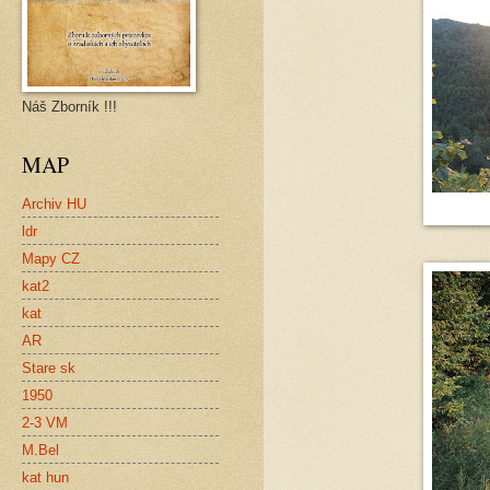
Náš Zborník !!!
MAP
Archiv HU
ldr
Mapy CZ
kat2
kat
AR
Stare sk
1950
2-3 VM
M.Bel
kat hun