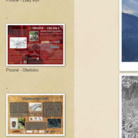
Prosné - Zlatý kôň
.
Prosné - Obetisko
.