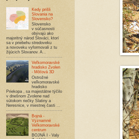
Kedy prišli
Slovania na
Slovensko?
Slovensko
v súčasnosti
obývajú ako
majoritný národ Slováci, ktorí
sa v priebehu stredoveku
a novoveku vyformovali z tu
žijúcich Slovanov. A...
Veľkomoravské
hradisko Zvolen
- Môťová 3D
Ostrožné
veľkomoravské
hradisko
Priekopa , sa majestátne týčilo
v dnešnom Zvolene nad
sútokom riečky Slatiny a
Neresnice, v miestnej časti ...
Bojná -
Významné
Veľkomoravské
centrum
BOJNÁ I - Valy