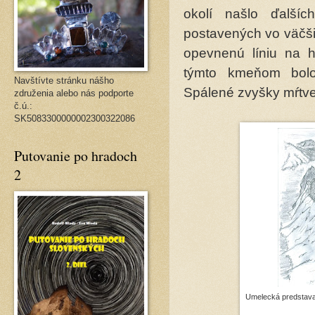
okolí našlo ďalší
postavených vo väčšin
opevnenú líniu na h
týmto kmeňom bolo 
Navštívte stránku nášho
Spálené zvyšky mŕtve
združenia alebo nás podporte
č.ú.:
SK5083300000002300322086
Putovanie po hradoch
2
Umelecká predstava 