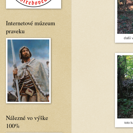
Internetové múzeum
praveku
ďalší 
Nálezné vo výške
toto 
100%