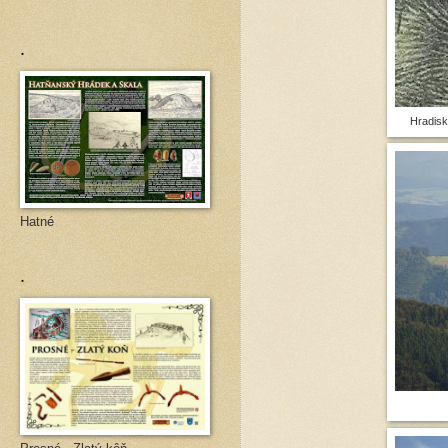
.
Hradis
Hatné
.