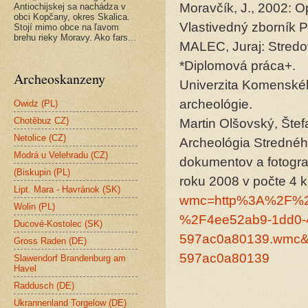
Moravčík, J., 2002:
Antiochijskej sa nachádza v
obci Kopčany, okres Skalica.
Vlastivedný zborník 
Stojí mimo obce na ľavom
brehu rieky Moravy. Ako fars...
MALEC, Juraj: Stredov
*Diplomová práca+.
Archeoskanzeny
Univerzita Komenského
archeológie.
Owidz (PL)
Chotěbuz CZ)
Martin Olšovský, Štef
Netolice (CZ)
Archeológia Strednéh
Modrá u Velehradu (CZ)
dokumentov a fotogra
(Biskupin (PL)
roku 2008 v počte 4 
Lipt. Mara - Havránok (SK)
wmc=http%3A%2F%2
Wolin (PL)
%2F4ee52ab9-1dd0-
Ducové-Kostolec (SK)
597ac0a80139.wmc&
Gross Raden (DE)
597ac0a80139
Slawendorf Brandenburg am
Havel
Raddusch (DE)
Ukrannenland Torgelow (DE)