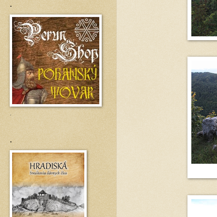
.
.
.