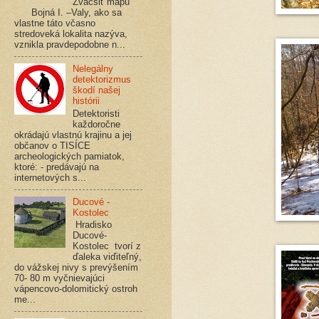
Zväčšiť mapu
Bojná I. –Valy, ako sa
vlastne táto včasno
stredoveká lokalita nazýva,
vznikla pravdepodobne n...
Nelegálny
detektorizmus
škodí našej
histórii
Detektoristi
každoročne
okrádajú vlastnú krajinu a jej
občanov o TISÍCE
archeologických pamiatok,
ktoré: - predávajú na
internetových s...
Ducové -
Kostolec
Hradisko
Ducové-
Kostolec tvorí z
ďaleka viďiteľný,
do vážskej nivy s prevýšením
70- 80 m vyčnievajúci
vápencovo-dolomitický ostroh
me...