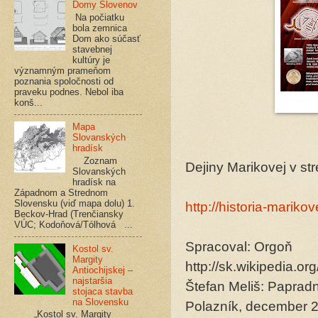
Domy Slovenov
Na počiatku
bola zemnica
Dom ako súčasť
stavebnej
kultúry je
významným prameňom
poznania spoločnosti od
praveku podnes. Nebol iba
konš...
Mapa
Slovanských
hradísk
Zoznam
Dejiny Marikovej v st
Slovanských
hradísk na
Západnom a Strednom
Slovensku (viď mapa dolu) 1.
http://historia-mariko
Beckov-Hrad (Trenčiansky
VÚC; Kodoňová/Tólhová ...
Spracoval: Orgoň
Kostol sv.
Margity
http://sk.wikipedia.
Antiochijskej –
najstaršia
Štefan Meliš: Papradn
stojaca stavba
na Slovensku
Polazník, december 
„Kostol sv. Margity