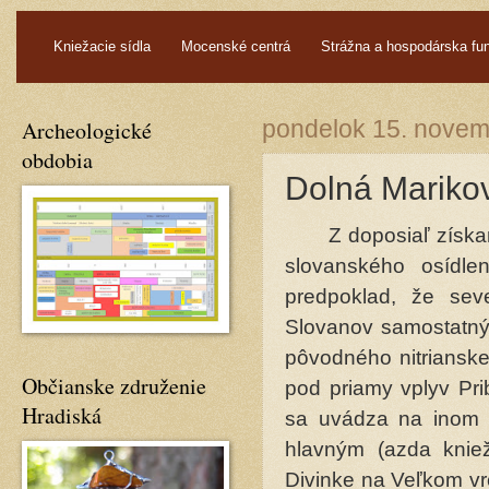
.
Kniežacie sídla
Mocenské centrá
Strážna a hospodárska fu
Archeologické
pondelok 15. nove
obdobia
Dolná Marikov
Z doposiaľ získanýc
slovanského osídle
predpoklad, že sev
Slovanov samostatný 
pôvodného nitrianske
Občianske združenie
pod priamy vplyv Pri
Hradiská
sa uvádza na inom m
hlavným (azda knie
Divinke na Veľkom vr