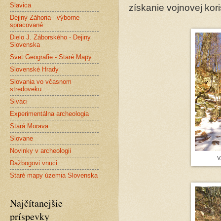
Slavica
získanie vojnovej koris
Dejiny Záhoria - výborne
spracované
Dielo J. Záborského - Dejiny
Slovenska
Svet Geografie - Staré Mapy
Slovenské Hrady
Slovania vo včasnom
stredoveku
Siváci
Experimentálna archeologia
Stará Morava
Slovane
Novinky v archeologii
V
Dažbogovi vnuci
Staré mapy územia Slovenska
Najčítanejšie
príspevky