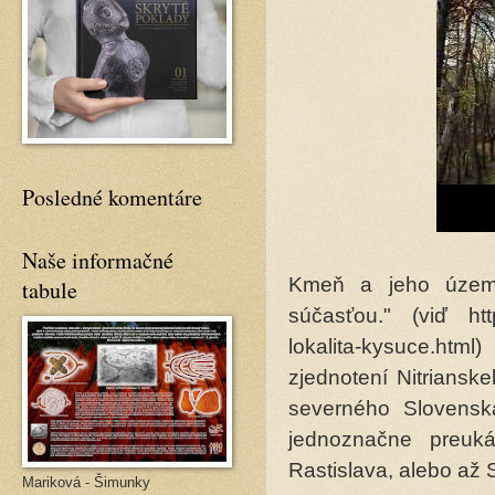
Posledné komentáre
Naše informačné
Kmeň a jeho územi
tabule
súčasťou." (viď http
lokalita-kysuce.htm
zjednotení Nitriansk
severného Slovenska
jednoznačne preuká
Rastislava, alebo až 
Mariková - Šimunky