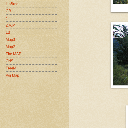
LibBrno
GB
č
2.V.M.
LB
Map3
Map2
The MAP
CNS
FreeM
Voj Map