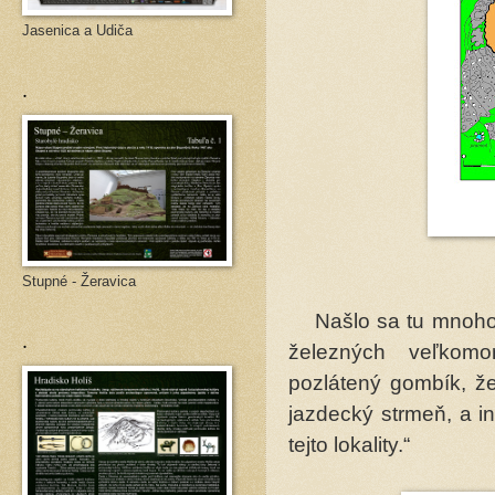
Jasenica a Udiča
.
Stupné - Žeravica
Našlo sa tu mnoho p
.
železných veľkomor
pozlátený gombík, že
jazdecký strmeň, a i
tejto lokality.“