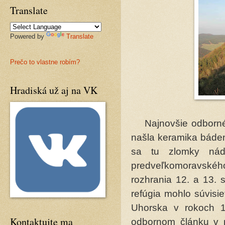
Translate
Powered by
Translate
Prečo to vlastne robím?
Hradiská už aj na VK
Najnovšie odborné č
našla keramika báden
sa tu zlomky nádo
predveľkomoravského
rozhrania 12. a 13. 
refúgia mohlo súvisi
Uhorska v rokoch 1
Kontaktujte ma
odbornom článku v r