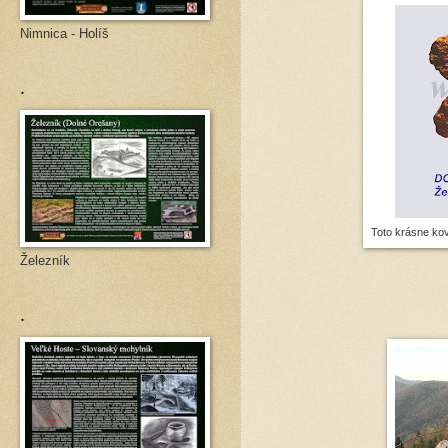
Nimnica - Holíš
.
Toto krásne kov
Železník
.