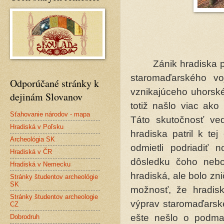
Zánik hradiska pra
staromaďarského voj
Odporúčané stránky k
vznikajúceho uhorské
dejinám Slovanov
totiž našlo viac ako
Sťahovanie národov - mapa
Táto skutočnosť ve
Hradiská v Poľsku
hradiska patril k te
Archeológia SK
odmietli podriadiť 
Hradiská v ČR
dôsledku čoho nebo
Hradiská v Nemecku
hradiská, ale bolo zn
Stránky študentov archeológie
SK
možnosť, že hradisk
Stránky študentov archeologie
výprav staromaďarské
CZ
ešte nešlo o podma
Dobrodruh