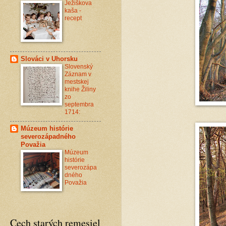
Ježiškova
kaša -
recept
Slováci v Uhorsku
Slovenský
Záznam v
mestskej
knihe Žiliny
zo
septembra
1714:
Múzeum histórie
severozápadného
Považia
Múzeum
histórie
severozápa
dného
Považia
Cech starých remesiel