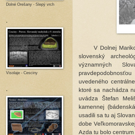
Dolné Orešany - Slepý vrch
.
V Dolnej Marikove
slovenský archeol
významných Slo
pravdepodobnosťou
Visolaje - Cesciny
uvedeného centrálne
.
ktoré sa nachádza na
uvádza Štefan Meli
kamennej (bádenská k
usadili sa tu aj Slova
dobe Veľkomoravskej 
Azda tu bolo centrum 