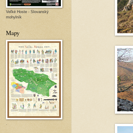
Veľké Hoste - Slovanský
mohylník
Mapy
.