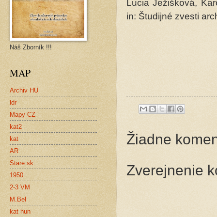
Lucia Ježišková, Kar
in: Študijné zvesti a
Náš Zborník !!!
MAP
Archiv HU
ldr
Mapy CZ
kat2
Žiadne komen
kat
AR
Stare sk
Zverejnenie 
1950
2-3 VM
M.Bel
kat hun