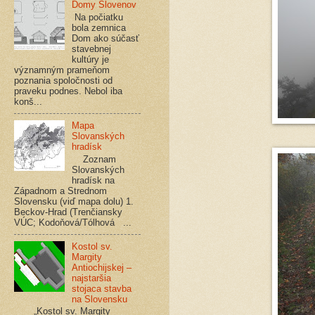
Domy Slovenov
Na počiatku
bola zemnica
Dom ako súčasť
stavebnej
kultúry je
významným prameňom
poznania spoločnosti od
praveku podnes. Nebol iba
konš...
Mapa
Slovanských
hradísk
Zoznam
Slovanských
hradísk na
Západnom a Strednom
Slovensku (viď mapa dolu) 1.
Beckov-Hrad (Trenčiansky
VÚC; Kodoňová/Tólhová ...
Kostol sv.
Margity
Antiochijskej –
najstaršia
stojaca stavba
na Slovensku
„Kostol sv. Margity