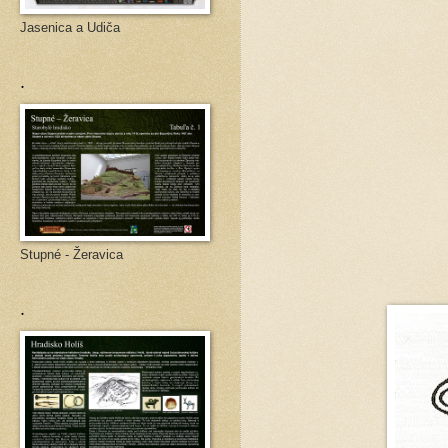
Jasenica a Udiča
.
Stupné - Žeravica
.