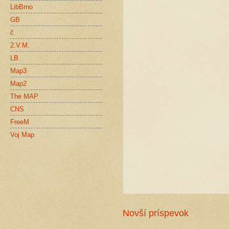
LibBrno
GB
č
2.V.M.
LB
Map3
Map2
The MAP
CNS
FreeM
Voj Map
Novší príspevok