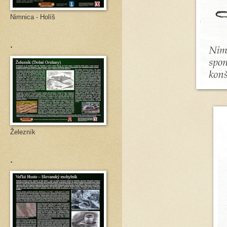
Nimnica - Holíš
.
Železník
.