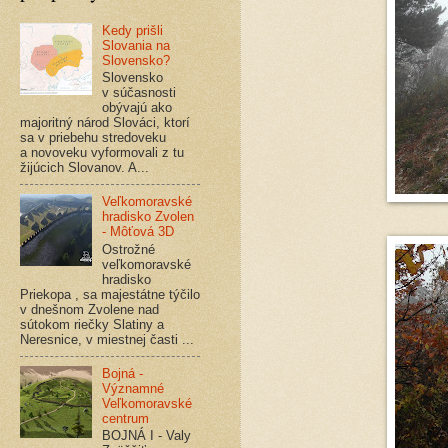
Kedy prišli
Slovania na
Slovensko?
Slovensko
v súčasnosti
obývajú ako
majoritný národ Slováci, ktorí
sa v priebehu stredoveku
a novoveku vyformovali z tu
žijúcich Slovanov. A...
Veľkomoravské
hradisko Zvolen
- Môťová 3D
Ostrožné
veľkomoravské
hradisko
Priekopa , sa majestátne týčilo
v dnešnom Zvolene nad
sútokom riečky Slatiny a
Neresnice, v miestnej časti ...
Bojná -
Významné
Veľkomoravské
centrum
BOJNÁ I - Valy