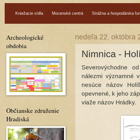
.
Kniežacie sídla
Mocenské centrá
Strážna a hospodárska fu
Archeologické
nedeľa 22. októbra
obdobia
Nimnica - Hol
Severovýchodne od
nálezmi významné vý
nesúce názov Holí
opevnené, k jeho záp
viaže názov Hrádky.
Občianske združenie
Hradiská