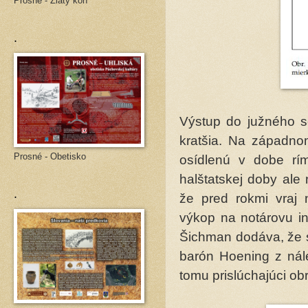
Prosné - Zlatý kôň
.
Výstup do južného se
kratšia. Na západno
Prosné - Obetisko
osídlenú v dobe rí
halštatskej doby ale
.
že pred rokmi vraj 
výkop na notárovu ini
Šichman dodáva, že s
barón Hoening z nál
tomu prislúchajúci o