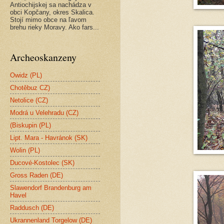
Antiochijskej sa nachádza v
obci Kopčany, okres Skalica.
Stojí mimo obce na ľavom
brehu rieky Moravy. Ako fars...
Archeoskanzeny
Owidz (PL)
Chotěbuz CZ)
Netolice (CZ)
Modrá u Velehradu (CZ)
(Biskupin (PL)
Lipt. Mara - Havránok (SK)
Wolin (PL)
Ducové-Kostolec (SK)
Gross Raden (DE)
Slawendorf Brandenburg am
Havel
Raddusch (DE)
Ukrannenland Torgelow (DE)