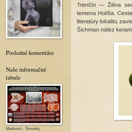
Trenčín — Žilina se
temena Holíša. Cesta
literatúry lokalitu z
Šichman nález keramik
Posledné komentáre
Naše informačné
tabule
Mariková - Šimunky