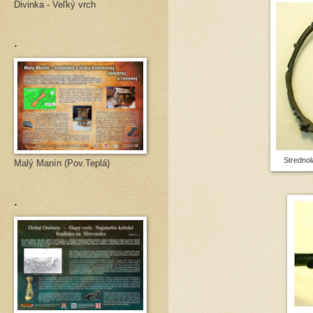
Divinka - Veľký vrch
.
Strednol
Malý Manín (Pov.Teplá)
.