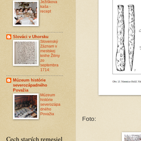
Ježiškova
kaša -
recept
Slováci v Uhorsku
Slovenský
Záznam v
mestskej
knihe Žiliny
zo
septembra
1714:
Múzeum histórie
severozápadného
Považia
Múzeum
histórie
severozápa
dného
Považia
Foto:
Cech starých remesiel