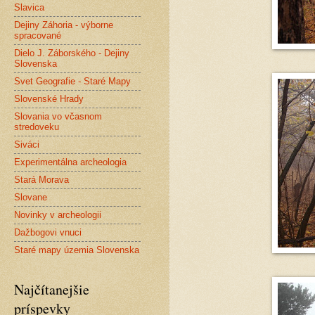
Slavica
Dejiny Záhoria - výborne
spracované
Dielo J. Záborského - Dejiny
Slovenska
Svet Geografie - Staré Mapy
Slovenské Hrady
Slovania vo včasnom
stredoveku
Siváci
Experimentálna archeologia
Stará Morava
Slovane
Novinky v archeologii
Dažbogovi vnuci
Staré mapy územia Slovenska
Najčítanejšie
príspevky