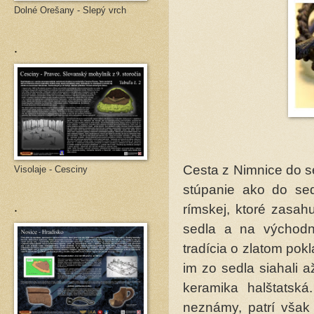
Dolné Orešany - Slepý vrch
.
Cesta z Nimnice do s
Visolaje - Cesciny
stúpanie ako do sed
.
rímskej, ktoré zasah
sedla a na východn
tradícia o zlatom pok
im zo sedla siahali 
keramika halštatská
neznámy, patrí však 