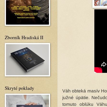
Zborník Hradiská II
Skryté poklady
Váh obteká masív Hol
južné úpätie. Nečud
tomuto oblúku Váhu