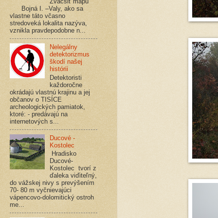
Zväčšiť mapu
Bojná I. –Valy, ako sa
vlastne táto včasno
stredoveká lokalita nazýva,
vznikla pravdepodobne n...
Nelegálny
detektorizmus
škodí našej
histórii
Detektoristi
každoročne
okrádajú vlastnú krajinu a jej
občanov o TISÍCE
archeologických pamiatok,
ktoré: - predávajú na
internetových s...
Ducové -
Kostolec
Hradisko
Ducové-
Kostolec tvorí z
ďaleka viďiteľný,
do vážskej nivy s prevýšením
70- 80 m vyčnievajúci
vápencovo-dolomitický ostroh
me...