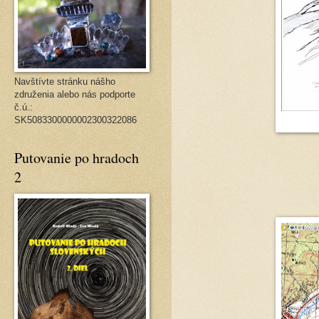
Navštívte stránku nášho
združenia alebo nás podporte
č.ú.:
SK5083300000002300322086
Putovanie po hradoch
2