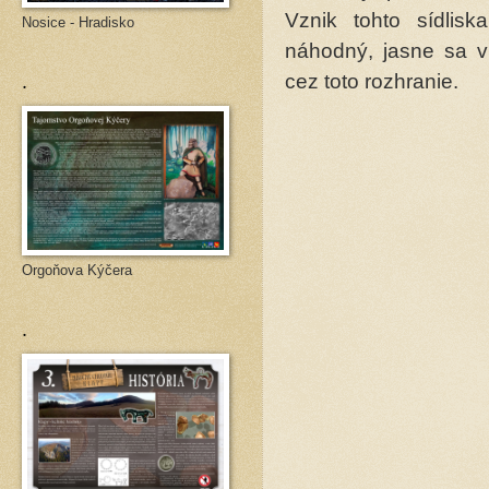
Vznik tohto sídlisk
Nosice - Hradisko
náhodný, jasne sa v
.
cez toto rozhranie.
Orgoňova Kýčera
.