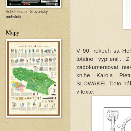
Veľké Hoste - Slovanský
mohylník
Mapy
V 90. rokoch sa Holí
totálne vyplienili.
zadokumentovať niek
knihe Karola Pi
SLOWAKEI. Tieto nále
v texte.
.