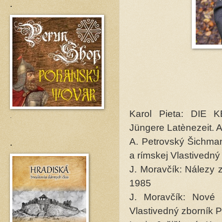
.
Karol Pieta: DI
.
Jüngere Latènezeit. 
.
A. Petrovský Šichma
a rímskej Vlastivedný
J. Moravčík: Nálezy 
1985
J. Moravčík: Nové 
Vlastivedný zborník 