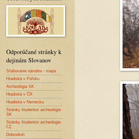
Odporúčané stránky k
dejinám Slovanov
Sťahovanie národov - mapa
Hradiská v Poľsku
Archeológia SK
Hradiská v ČR
Hradiská v Nemecku
Stránky študentov archeológie
SK
Stránky študentov archeologie
CZ
Dobrodruh