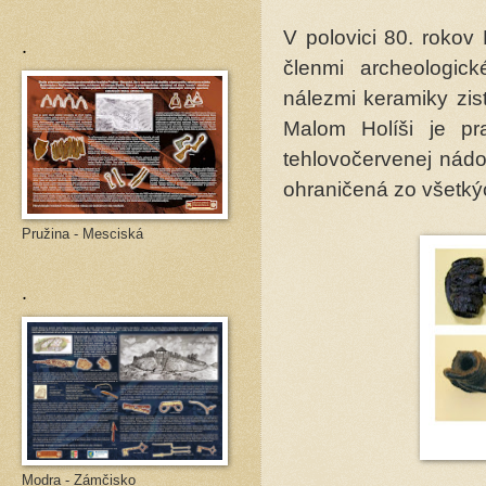
V polovici 80. rokov
.
členmi archeologic
nálezmi keramiky zis
Malom Holíši je pr
tehlovočervenej nádo
ohraničená zo všetký
Pružina - Mesciská
.
Modra - Zámčisko