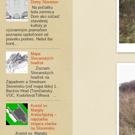
Domy Slovenov
Na počiatku
bola zemnica
Dom ako súčasť
stavebnej
kultúry je
významným prameňom
poznania spoločnosti od
praveku podnes. Nebol iba
konš...
Mapa
Slovanských
hradísk
Zoznam
Slovanských
hradísk na
Západnom a Strednom
Slovensku (viď mapa dolu) 1.
Beckov-Hrad (Trenčiansky
VÚC; Kodoňová/Tólhová ...
Kostol sv.
Margity
Antiochijskej –
najstaršia
stojaca stavba
na Slovensku
„Kostol sv. Margity