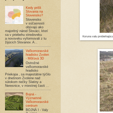
Kedy prišli
Slovania na
Slovensko?
Slovensko
v súčasnosti
obývajú ako
majoritný národ Slováci, ktorí
sa v priebehu stredoveku
Koruna valu prebiehajúca
a novoveku vyformovali z tu
žijúcich Slovanov. A...
Veľkomoravské
hradisko Zvolen
- Môťová 3D
Ostrožné
veľkomoravské
hradisko
Priekopa , sa majestátne týčilo
v dnešnom Zvolene nad
sútokom riečky Slatiny a
Neresnice, v miestnej časti ...
Bojná -
Významné
Veľkomoravské
centrum
BOJNÁ I - Valy