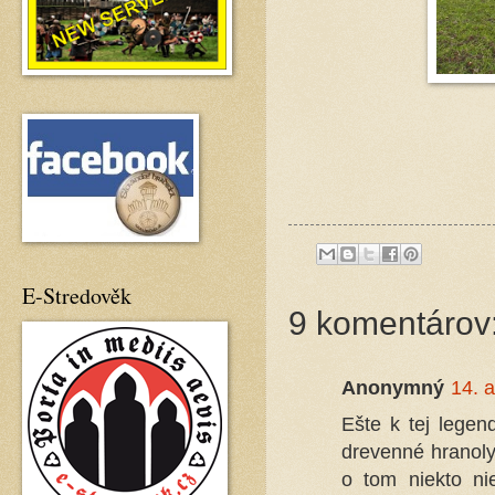
E-Stredověk
9 komentárov
Anonymný
14. a
Ešte k tej legen
drevenné hranoly
o tom niekto ni