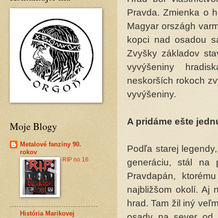
Pravda. Zmienka o hr
Magyar országh varme
kopci nad osadou sa
Zvyšky základov stav
vyvýšeniny hradi
neskorších rokoch zvy
vyvýšeniny.
A pridáme ešte jedn
Moje Blogy
Metalové fanziny 90.
Podľa starej legendy,
rokov
RIP no 16
generáciu, stál na
Pravdapán, ktorému
najbližšom okolí. Aj
hrad. Tam žil iný veľ
História Marikovej
osady na sever od H