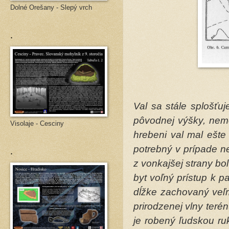
Dolné Orešany - Slepý vrch
.
Val sa stále splošťu
pôvodnej výšky, nemo
Visolaje - Cesciny
hrebeni val mal ešte
.
potrebný v prípade n
z vonkajšej strany bo
byt voľný prístup k p
dĺžke zachovaný veľm
prirodzenej vlny teré
je robený ľudskou ru