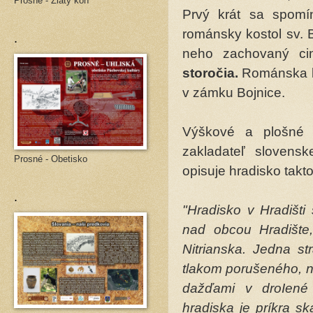
Prosné - Zlatý kôň
Prvý krát sa spomí
románsky kostol sv. 
.
neho zachovaný ci
storočia.
Románska k
v zámku Bojnice.
Výškové a plošné 
zakladateľ slovensk
Prosné - Obetisko
opisuje hradisko takt
.
"Hradisko v Hradišti
nad obcou Hradište,
Nitrianska. Jedna s
tlakom porušeného, n
dažďami v droIené 
hradiska je príkra s