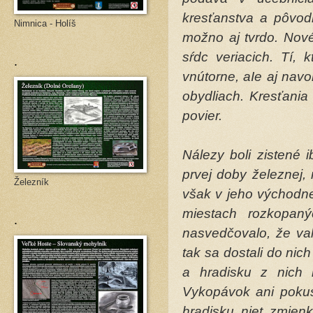
kresťanstva a pôvod
Nimnica - Holíš
možno aj tvrdo. Nov
sŕdc veriacich. Tí, k
.
vnútorne, aIe aj navo
obydliach. Kresťani
povier.
Nálezy boli zistené 
prvej doby železnej,
Železník
však v jeho východne
miestach rozkopan
.
nasvedčovalo, že val
tak sa dostali do nic
a hradisku z nich 
Vykopávok ani pokus
hradisku niet zmienk