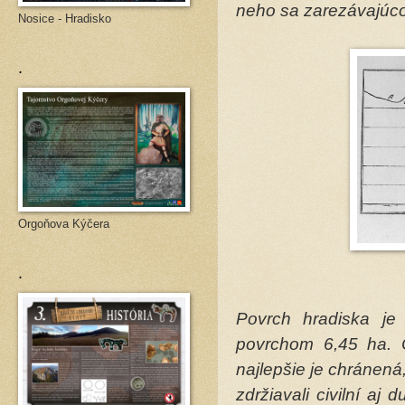
neho sa zarezávajúc
Nosice - Hradisko
.
Orgoňova Kýčera
.
Povrch hradiska je
povrchom 6,45 ha. 
najlepšie je chránená
zdržiavali civilní aj