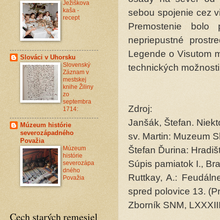
Ježiškova
kaša -
sebou spojenie cez v
recept
Premostenie bolo 
nepriepustné prostr
Legende o Visutom mo
Slováci v Uhorsku
Slovenský
technických možnosti 
Záznam v
mestskej
knihe Žiliny
zo
septembra
Zdroj:
1714:
Janšák, Štefan. Niek
Múzeum histórie
severozápadného
sv. Martin: Muzeum Sl
Považia
Múzeum
Štefan Ďurina: Hradi
histórie
Súpis pamiatok I., Bra
severozápa
dného
Ruttkay, A.: Feudáln
Považia
spred polovice 13. (P
Zborník SNM, LXXXIII
Cech starých remesiel