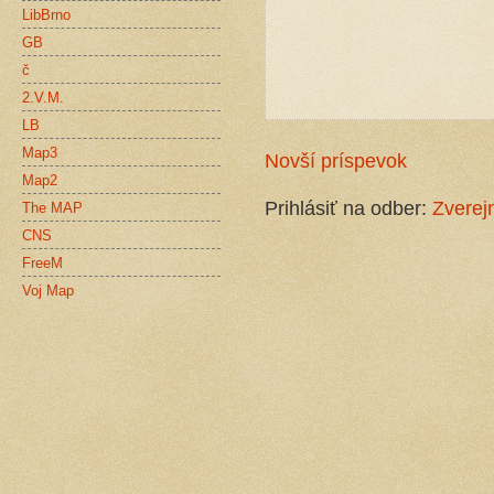
LibBrno
GB
č
2.V.M.
LB
Map3
Novší príspevok
Map2
Prihlásiť na odber:
Zverej
The MAP
CNS
FreeM
Voj Map