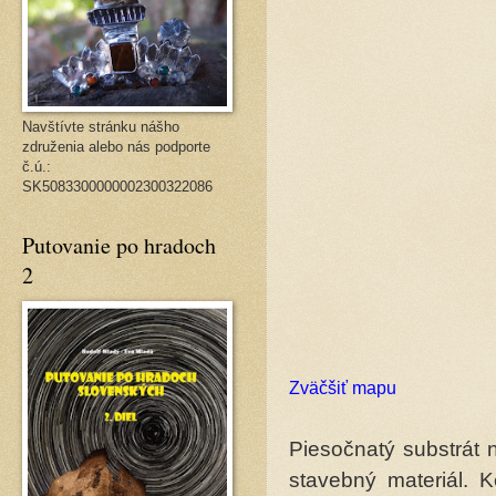
Navštívte stránku nášho
združenia alebo nás podporte
č.ú.:
SK5083300000002300322086
Putovanie po hradoch
2
Zväčšiť mapu
Piesočnatý substrát 
stavebný materiál. K