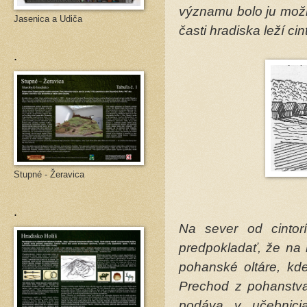
významu bolo ju možn
Jasenica a Udiča
časti hradiska leží ci
.
Stupné - Žeravica
.
Na sever od cintor
predpokladať, že na 
pohanské oltáre, kde
Prechod z pohanstva
podáva v učebnicia