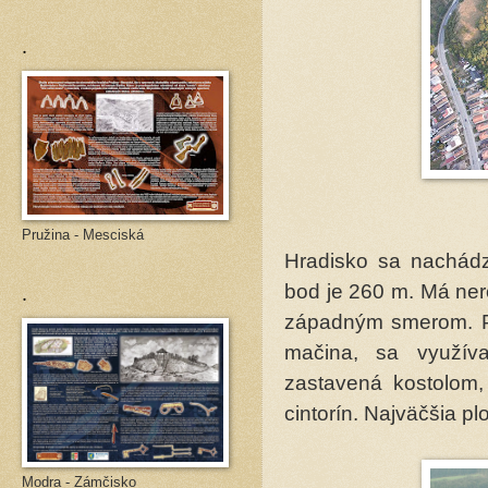
.
Pružina - Mesciská
Hradisko sa nachádz
.
bod je 260 m. Má ner
západným smerom. Pl
mačina, sa využív
zastavená kostolom, 
cintorín. Najväčšia p
Modra - Zámčisko