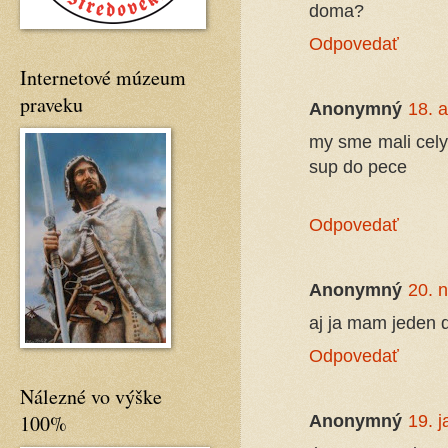
doma?
Odpovedať
Internetové múzeum
praveku
Anonymný
18. a
my sme mali cely
sup do pece
Odpovedať
Anonymný
20. 
aj ja mam jeden dom
Odpovedať
Nálezné vo výške
100%
Anonymný
19. 