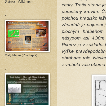
Divinka - Veľký vrch
cesty. Tretia strana 
porastený krovím. Ča
.
polohou hradisko lež
západná je najmenej 
plochým hrebeňom 
násypom asi 4O0m 
Prierez je v základni
výške pravdepodobn
Malý Manín (Pov.Teplá)
obrábane role. Násle
z vrchola valu oboma
.