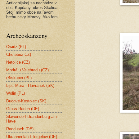
Antiochijskej sa nachádza v
obci Kopčany, okres Skalica.
Stojí mimo obce na ľavom
brehu rieky Moravy. Ako fars...
Archeoskanzeny
Owidz (PL)
Chotěbuz CZ)
Netolice (CZ)
Modrá u Velehradu (CZ)
(Biskupin (PL)
Lipt. Mara - Havránok (SK)
Wolin (PL)
Ducové-Kostolec (SK)
Gross Raden (DE)
Slawendorf Brandenburg am
Havel
Raddusch (DE)
Ukrannenland Torgelow (DE)