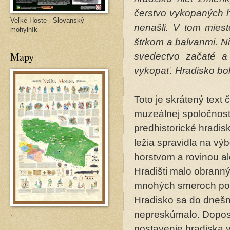
čerstvo vykopaných hr
Veľké Hoste - Slovanský
nenašli. V tom mies
mohylník
štrkom a balvanmi. N
Mapy
svedectvo začaté a
vykopať. Hradisko bo
Toto je skrátený text 
muzeálnej spoločnosti
predhistorické hradisk
ležia spravidla na vý
horstvom a rovinou al
Hradišti malo obrann
mnohých smeroch podn
Hradisko sa do dnešn
nepreskúmalo. Dopos
.
postavenie hradiska 