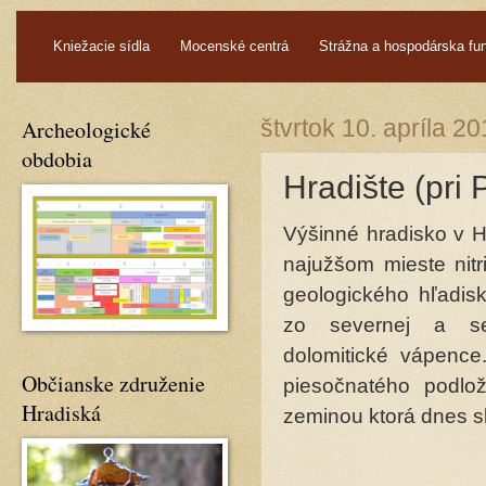
.
Kniežacie sídla
Mocenské centrá
Strážna a hospodárska fu
Archeologické
štvrtok 10. apríla 2
obdobia
Hradište (pri
Výšinné hradisko v Hr
najužšom mieste nitr
geologického hľadis
zo severnej a sev
dolomitické vápence
Občianske združenie
piesočnatého podloži
Hradiská
zeminou ktorá dnes s