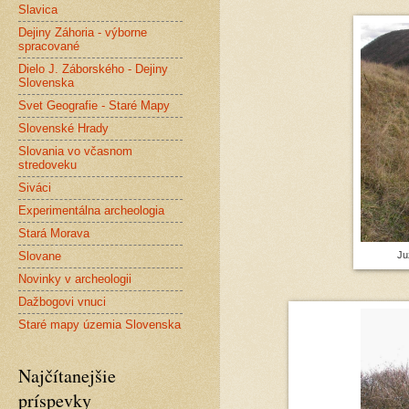
Slavica
Dejiny Záhoria - výborne
spracované
Dielo J. Záborského - Dejiny
Slovenska
Svet Geografie - Staré Mapy
Slovenské Hrady
Slovania vo včasnom
stredoveku
Siváci
Experimentálna archeologia
Stará Morava
Juz
Slovane
Novinky v archeologii
Dažbogovi vnuci
Staré mapy územia Slovenska
Najčítanejšie
príspevky