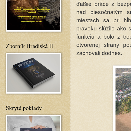
ďalšie práce z bezp
nad piesočnatým su
miestach sa pri hĺ
praveku slúžilo ako 
funkciu a bolo z tr
Zborník Hradiská II
otvorenej strany p
zachovali dodnes.
Skryté poklady