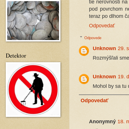
tie nerovnosti na
pod povrchom nej
teraz po dlhom č
Odpovedať
Odpovede
Unknown
29. 
Detektor
Rozmýšľali sme 
Unknown
19. 
Mohol by sa tu 
Odpovedať
Anonymný
18. 