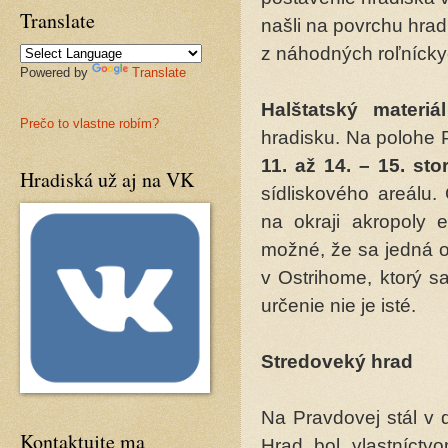
Translate
našli na povrchu hra
z náhodných roľnícky
Powered by
Translate
Halštatský materiál
Prečo to vlastne robím?
hradisku. Na polohe P
11. až 14. – 15. sto
Hradiská už aj na VK
sídliskového areálu.
na okraji akropoly 
možné, že sa jedná o
v Ostrihome, ktorý s
určenie nie je isté.
Stredoveký hrad
Na Pravdovej stál v
Kontaktujte ma
Hrad bol vlastníctv