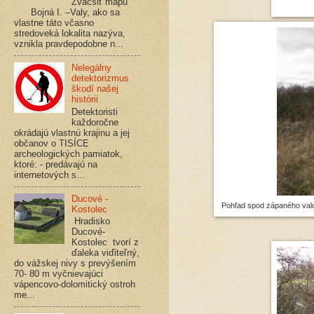
Zväčšiť mapu
Bojná I. –Valy, ako sa
vlastne táto včasno
stredoveká lokalita nazýva,
vznikla pravdepodobne n...
Nelegálny
detektorizmus
škodí našej
histórii
Detektoristi
každoročne
okrádajú vlastnú krajinu a jej
občanov o TISÍCE
archeologických pamiatok,
ktoré: - predávajú na
internetových s...
Ducové -
Pohľad spod zápaného valu
Kostolec
Hradisko
Ducové-
Kostolec tvorí z
ďaleka viďiteľný,
do vážskej nivy s prevýšením
70- 80 m vyčnievajúci
vápencovo-dolomitický ostroh
me...