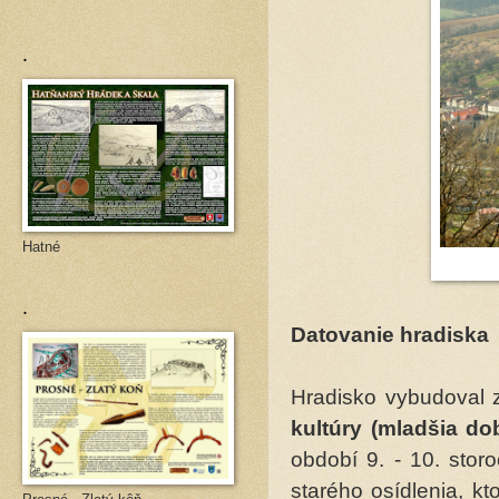
.
Hatné
.
Datovanie hradiska
Hradisko vybudoval
kultúry (mladšia d
období 9. - 10. storo
starého osídlenia, k