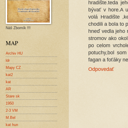
hradište.teda j
bývať v hore.A u
volá Hradište ,
chodili a bola to
Náš Zborník !!!
hneď vedla jeho ru
stromov ako okol
MAP
po celom vrcho
potuchy,bol som
Archiv HU
fagan a foťáky n
ldr
Mapy CZ
Odpovedať
kat2
kat
AR
Stare sk
1950
2-3 VM
M.Bel
kat hun