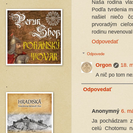
.
Naša rodina vl
Podľa tvrdenia m
našiel niečo č
prvoradým cieľ
rodinu nevenoval
Odpovedať
Odpovede
Orgon
18. 
.
A nič po tom ne
.
Odpovedať
Anonymný
6. m
Ja pochádzam z 
celú Chotomu n