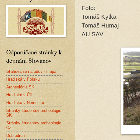
Foto:
Tomáš Kytka
Tomáš Humaj
AU SAV
Odporúčané stránky k
dejinám Slovanov
Sťahovanie národov - mapa
Hradiská v Poľsku
Archeológia SK
Hradiská v ČR
Hradiská v Nemecku
Stránky študentov archeológie
SK
Stránky študentov archeologie
CZ
Dobrodruh