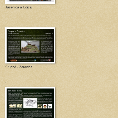
Jasenica a Udiča
.
Stupné - Žeravica
.