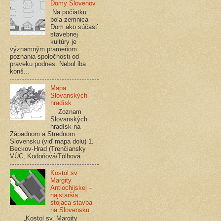
Domy Slovenov
Na počiatku
bola zemnica
Dom ako súčasť
stavebnej
kultúry je
významným prameňom
poznania spoločnosti od
praveku podnes. Nebol iba
konš...
Mapa
Slovanských
hradísk
Zoznam
Slovanských
hradísk na
Západnom a Strednom
Slovensku (viď mapa dolu) 1.
Beckov-Hrad (Trenčiansky
VÚC; Kodoňová/Tólhová ...
Kostol sv.
Margity
Antiochijskej –
najstaršia
stojaca stavba
na Slovensku
„Kostol sv. Margity