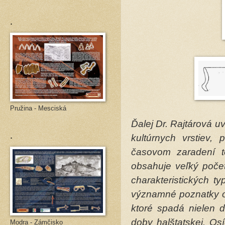
.
Pružina - Mesciská
Ďalej Dr. Rajtárová u
.
kultúrnych vrstiev, 
časovom zaradení to
obsahuje veľký poče
charakteristických t
významné poznatky o ť
ktoré spadá nielen d
doby halštatskej. Os
Modra - Zámčisko