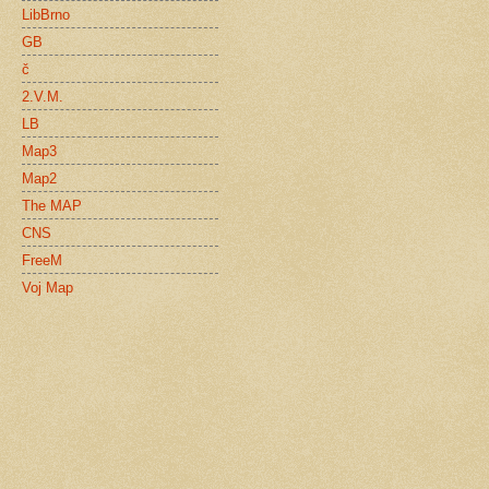
LibBrno
GB
č
2.V.M.
LB
Map3
Map2
The MAP
CNS
FreeM
Voj Map