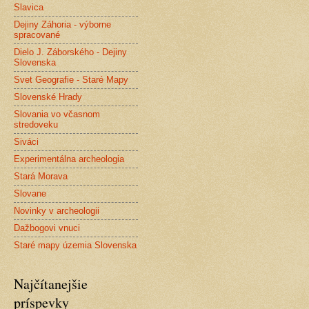
Slavica
Dejiny Záhoria - výborne
spracované
Dielo J. Záborského - Dejiny
Slovenska
Svet Geografie - Staré Mapy
Slovenské Hrady
Slovania vo včasnom
stredoveku
Siváci
Experimentálna archeologia
Stará Morava
Slovane
Novinky v archeologii
Dažbogovi vnuci
Staré mapy územia Slovenska
Najčítanejšie
príspevky