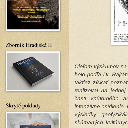
Zborník Hradiská II
Cieľom výskumov na h
bolo podľa Dr. Rajtár
taktiež získať poznat
realizoval na jednej
časti vnútorného a
Skryté poklady
intenzívne osídlenie.
výsledky geofyzik
skúmaných kultúrnych