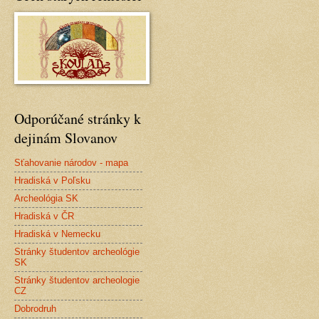
Odporúčané stránky k
dejinám Slovanov
Sťahovanie národov - mapa
Hradiská v Poľsku
Archeológia SK
Hradiská v ČR
Hradiská v Nemecku
Stránky študentov archeológie
SK
Stránky študentov archeologie
CZ
Dobrodruh