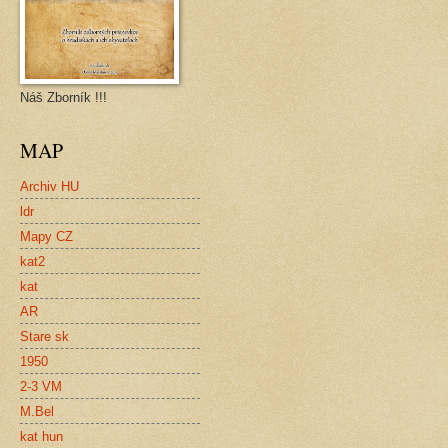
Náš Zborník !!!
MAP
Archiv HU
ldr
Mapy CZ
kat2
kat
AR
Stare sk
1950
2-3 VM
M.Bel
kat hun