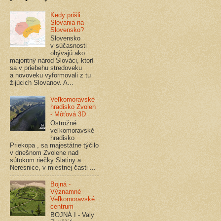
Kedy prišli
Slovania na
Slovensko?
Slovensko
v súčasnosti
obývajú ako
majoritný národ Slováci, ktorí
sa v priebehu stredoveku
a novoveku vyformovali z tu
žijúcich Slovanov. A...
Veľkomoravské
hradisko Zvolen
- Môťová 3D
Ostrožné
veľkomoravské
hradisko
Priekopa , sa majestátne týčilo
v dnešnom Zvolene nad
sútokom riečky Slatiny a
Neresnice, v miestnej časti ...
Bojná -
Významné
Veľkomoravské
centrum
BOJNÁ I - Valy