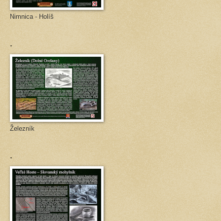
Nimnica - Holíš
.
Železník
.