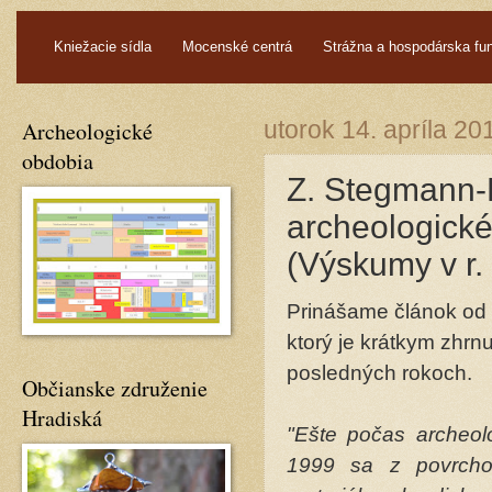
.
Kniežacie sídla
Mocenské centrá
Strážna a hospodárska fu
Archeologické
utorok 14. apríla 20
obdobia
Z. Stegmann-
archeologické
(Výskumy v r
Prinášame článok od 
ktorý je krátkym zhrn
posledných rokoch.
Občianske združenie
Hradiská
"Ešte počas archeol
1999 sa z povrchov