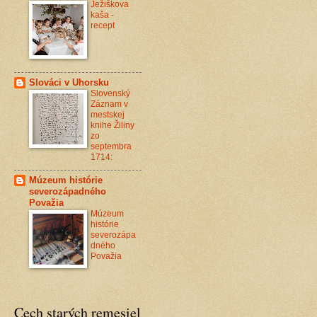
Ježiškova
kaša -
recept
Slováci v Uhorsku
Slovenský
Záznam v
mestskej
knihe Žiliny
zo
septembra
1714:
Múzeum histórie
severozápadného
Považia
Múzeum
histórie
severozápa
dného
Považia
Cech starých remesiel