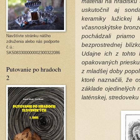
materiál na hradisku Š
uskutočnil aj son
keramiky lužickej k
včasnoskýtske bronzo
pochádzali priamo
Navštívte stránku nášho
združenia alebo nás podporte
bezprostrednej blízk
č.ú.:
SK5083300000002300322086
Udajne ich z tohto
opakovaných priesku
Putovanie po hradoch
z mladšej doby popoln
2
ktoré naznačili, že 
základe ojedinelých n
laténskej, stredovek