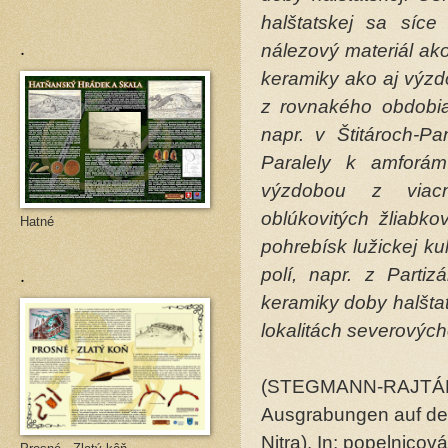
halštatskej sa síce
.
nálezový materiál ako
keramiky ako aj výzd
z rovnakého obdobia
napr. v Štitároch-P
Paralely k amforám
výzdobou z viacn
oblúkovitých žliabk
Hatné
pohrebísk lužickej k
.
polí, napr. z Part
keramiky doby halšta
lokalitách severových
(STEGMANN-RAJTÁR, 
Ausgrabungen auf der 
Nitra). In: popelnicov