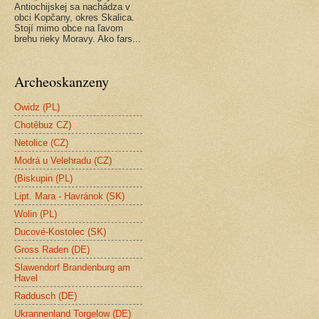
Antiochijskej sa nachádza v
obci Kopčany, okres Skalica.
Stojí mimo obce na ľavom
brehu rieky Moravy. Ako fars...
Archeoskanzeny
Owidz (PL)
Chotěbuz CZ)
Netolice (CZ)
Modrá u Velehradu (CZ)
(Biskupin (PL)
Lipt. Mara - Havránok (SK)
Wolin (PL)
Ducové-Kostolec (SK)
Gross Raden (DE)
Slawendorf Brandenburg am
Havel
Raddusch (DE)
Ukrannenland Torgelow (DE)