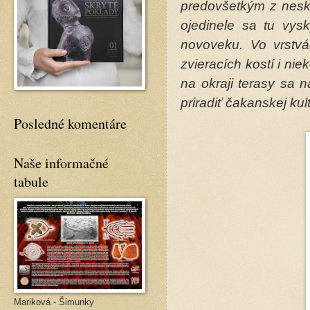
predovšetkým z nesko
ojedinele sa tu vysk
novoveku. Vo vrstv
zvieracích kostí i n
na okraji terasy sa 
priradiť čakanskej kul
Posledné komentáre
Naše informačné
tabule
Mariková - Šimunky