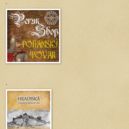
.
.
.