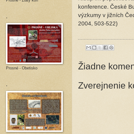
Prosné - Zlatý kôň
konference. České Bu
.
výzkumy v jižních Č
2004, 503-522)
Žiadne komen
Prosné - Obetisko
.
Zverejnenie 