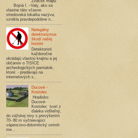
Zväčšiť mapu
Bojná I. –Valy, ako sa
vlastne táto včasno
stredoveká lokalita nazýva,
vznikla pravdepodobne n...
Nelegálny
detektorizmus
škodí našej
histórii
Detektoristi
každoročne
okrádajú vlastnú krajinu a jej
občanov o TISÍCE
archeologických pamiatok,
ktoré: - predávajú na
internetových s...
Ducové -
Kostolec
Hradisko
Ducové-
Kostolec tvorí z
ďaleka viďiteľný,
do vážskej nivy s prevýšením
70- 80 m vyčnievajúci
vápencovo-dolomitický ostroh
me...