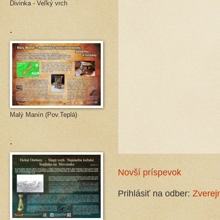
Divinka - Veľký vrch
.
Malý Manín (Pov.Teplá)
.
Novší príspevok
Prihlásiť na odber:
Zverej