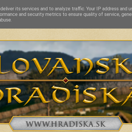
eliver its services and to analyze traffic. Your IP address and 
ormance and security metrics to ensure quality of service, gen
vakia and related countries from 7th to 10th Century
abuse.