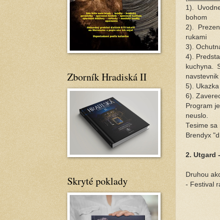
1). Uvodn
bohom
2). Prezen
rukami
3). Ochutn
4). Predsta
kuchyna. 
Zborník Hradiská II
navstevnik 
5). Ukazka
6). Zavere
Program je 
neuslo.
Tesime sa 
Brendyx "d
2. Utgard 
Druhou akc
Skryté poklady
- Festival