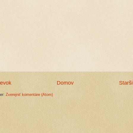
pevok
Domov
Starš
ber:
Zverejniť komentáre (Atom)