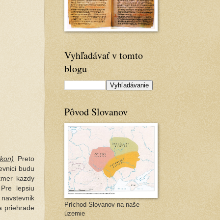
Vyhľadávať v tomto
blogu
Pôvod Slovanov
ikon)
Preto
evnici budu
akmer kazdy
Pre lepsiu
 navstevnik
Príchod Slovanov na naše
a priehrade
územie