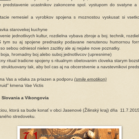
e predstavenie ucastnikov zakoncene spol. vystupom do svatyne a 
tacie remesiel a vyrobkov spojena s moznostou vyskusat si vsetko
avka starovekej kuchyne
venie jednotlivych kultur, rozdielna vybava zbroje a boj. technik, rozd
S tym su aj spojene prednasky podavane nenutenou humornou for
so sebou odniesol nielen zazitky ale aj nejake nove poznatky.
 boja, hromadny boj alebo suboj jednotlivcov (upresnime)
cny ritual tradicne spojeny s ritualnym obetovanim cloveka starym bozs
struktuovany tak, aby bol cas aj na obcerstvenie a navstevnikovi preds
na Vas a vdaka za priazen a podporu
(smile emotikon)
ruid" kmena Vae Victis
- Slovania a Vikongovia
iou, ktorá sa bude konať v obci Jasenové (Žilinský kraj) dňa 11.7.2015
 raného stredoveku.