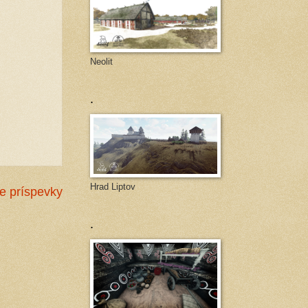
Neolit
.
Hrad Liptov
ie príspevky
.