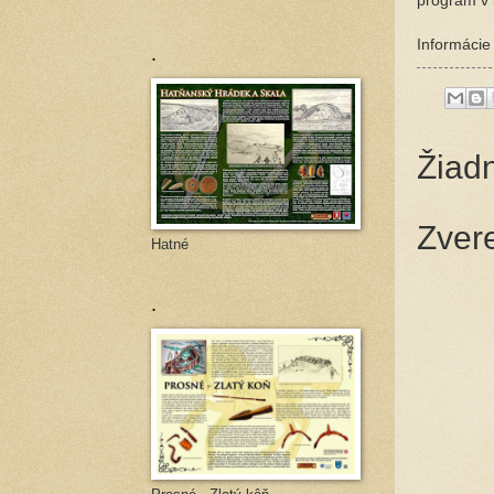
program v
Informácie 
.
Žiad
Zver
Hatné
.