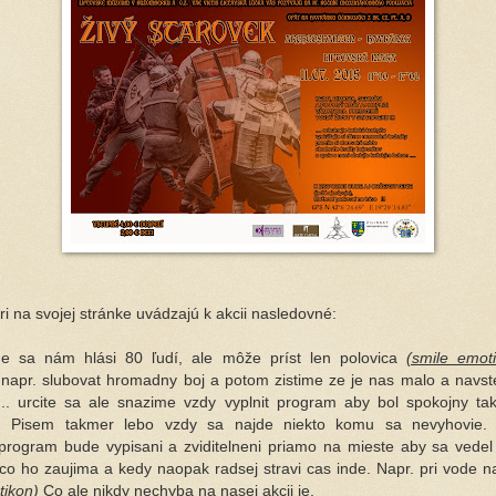
i na svojej stránke uvádzajú k akcii nasledovné:
e sa nám hlási 80 ľudí, ale môže príst len polovica
(smile emot
apr. slubovat hromadny boj a potom zistime ze je nas malo a navst
... urcite sa ale snazime vzdy vyplnit program aby bol spokojny t
k. Pisem takmer lebo vzdy sa najde niekto komu sa nevyhovie. 
 program bude vypisani a zviditelneni pr
iamo na mieste aby sa vedel
co ho zaujima a kedy naopak radsej stravi cas inde. Napr. pri vode n
tikon)
Co ale nikdy nechyba na nasej akcii je,