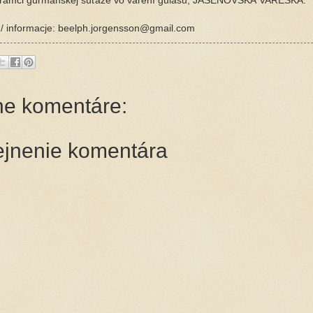
 rámci gurmánskej súťaže vo varení gulášu, JASENOVSKÁ VAREŠKA.
/
informacje: beelph.jorgensson@gmail.com
ne komentáre:
ejnenie komentára