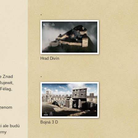
.
Hrad Divín
.
ie Znad
ujewit,
Félag,
dzenom
Bojná 3 D
i ale budú
úrny