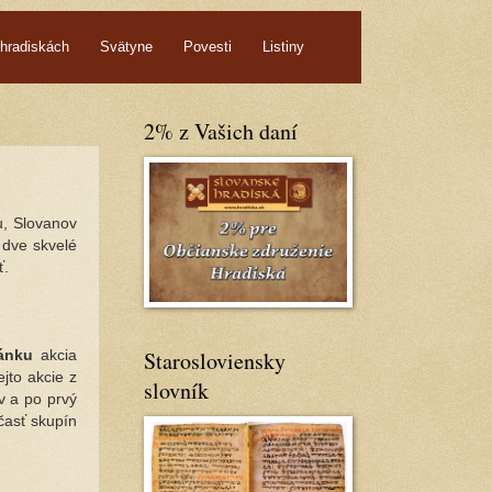
hradiskách
Svätyne
Povesti
Listiny
2% z Vašich daní
u, Slovanov
 dve skvelé
ť.
Starosloviensky
ánku
akcia
jto akcie z
slovník
v a po prvý
časť skupín