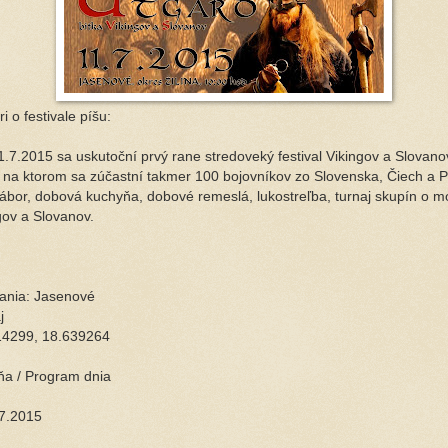
i o festivale píšu:
1.7.2015 sa uskutoční prvý rane stredoveký festival Vikingov a Slovano
 na ktorom sa zúčastní takmer 100 bojovníkov zo Slovenska, Čiech a P
 tábor, dobová kuchyňa, dobové remeslá, lukostreľba, turnaj skupín o m
gov a Slovanov.
ania: Jasenové
j
14299, 18.639264
a / Program dnia
7.2015