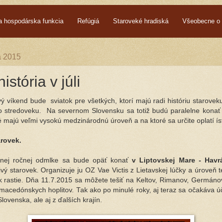
a hospodárska funkcia
Refúgiá
Staroveké hradiská
Všeobecne o 
la 2015
istória v júli
vý víkend bude sviatok pre všetkých, ktorí majú radi históriu starovek
 stredoveku. Na severnom Slovensku sa totiž budú paralelne konať
é majú veľmi vysokú medzinárodnú úroveň a na ktoré sa určite oplatí ís
arovek.
nej ročnej odmlke sa bude opäť konať
v Liptovskej Mare - Havr
vý starovek. Organizuje ju OZ Vae Victis z Lietavskej lúčky a úroveň te
k rastie. Dňa 11.7.2015 sa môžete tešiť na Keltov, Rimanov, Germáno
 macedónskych hoplitov. Tak ako po minulé roky, aj teraz sa očakáva ú
Slovenska, ale aj z ďalších krajín.