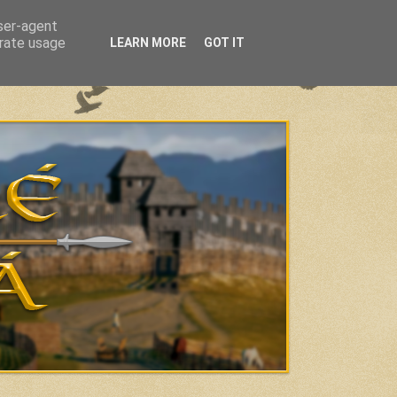
user-agent
erate usage
LEARN MORE
GOT IT