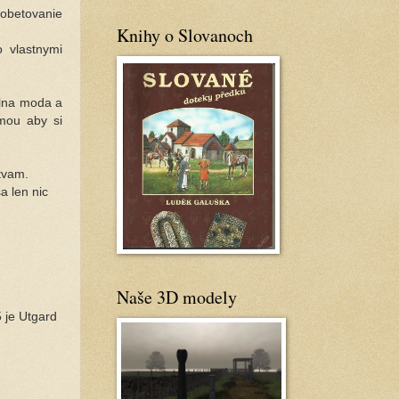
obetovanie
Knihy o Slovanoch
 vlastnymi
ielna moda a
mou aby si
tvam.
a len nic
Naše 3D modely
 je Utgard