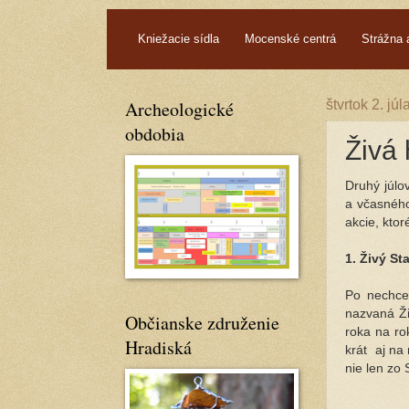
.
Kniežacie sídla
Mocenské centrá
Strážna 
Archeologické
štvrtok 2. jú
obdobia
Živá h
Druhý júlo
a včasného
akcie, ktor
1. Živý St
Po nechce
nazvaná Ži
Občianske združenie
roka na ro
Hradiská
krát aj na
nie len zo 