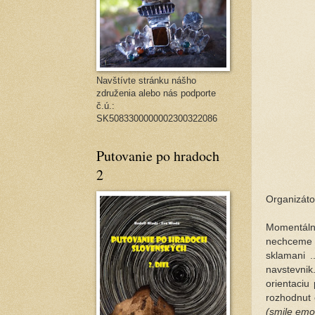
Navštívte stránku nášho
združenia alebo nás podporte
č.ú.:
SK5083300000002300322086
Putovanie po hradoch
2
Organizátor
Momentáln
nechceme n
sklamani .
navstevni
orientaciu
rozhodnut 
(smile emo