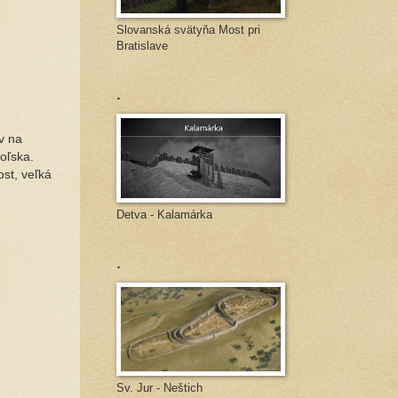
Slovanská svätyňa Most pri
Bratislave
.
v na
oľska.
ost, veľká
Detva - Kalamárka
.
Sv. Jur - Neštich