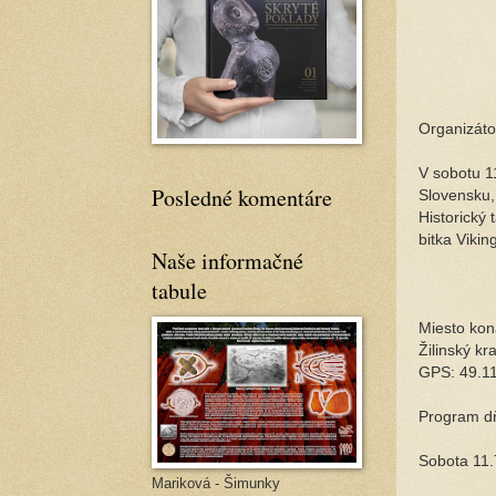
Organizátor
V sobotu 1
Posledné komentáre
Slovensku,
Historický
bitka Vikin
Naše informačné
tabule
Miesto kon
Žilinský kra
GPS: 49.1
Program dň
Sobota 11.
Mariková - Šimunky