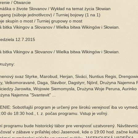
renie / Otwarcie
náška o živote Slovanov / Wykład na temat życia Słowian
gang (súboje jednotlivcov) / Turniej bojowy (1 na 1)
je skupín o most / Turniej grupowy o most
á bitka Vikingov a Slovanov / Wielka bitwa Wikingów i Słowian.
iedziela 12.7.2015
á bitka Vikingov a Slovanov / Wielka bitwa Wikingów i Słowian.
Drużyny:
enový svaz Styrke, Marobud, Herjan, Siváci, Nuntius Regis, Drengow
y, Velkomoravané, Daga, Slavibor, Dagstyrr, Njörd, Drużyna Najemna R
ciedzy Jarowita, Wojowie Siemomysla, Drużyna Woje Peruna, Aurinko 
użyna Najemna "Svantevit" ...
E: Sobotňajší program je určený pre širokú verejnosť iba vo vyme
:00 do 18:30 hod., t. z. počas programu. Vstup je voľný.
í programu bude historický tábor pre verejnosť uzatvorený. Návštevníc
čovať v zábave v priľahlej obci Jasenové, kde o 19:00 hod. začne kult