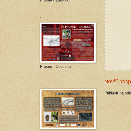
Prosné - Zlatý kôň
.
Prosné - Obetisko
.
Novší prís
Prihlásiť na od