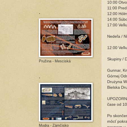
10:00 Otvo
11:00 Pred
.
12:00 Hólm
14:00 Súbo
17:00 Veľk
Nedeľa / N
12:00 Veľk
Skupiny / 
Pružina - Mesciská
Gunnar, Km
.
Górnej Odr
Drużyna Wi
Bielska Dr
UPOZORNENI
čase od 10
Po skončen
môcť pokra
Modra - Zámčisko