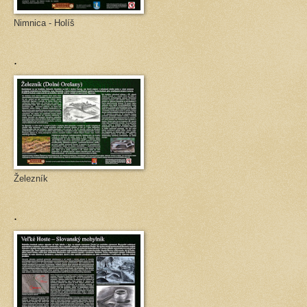
Nimnica - Holíš
.
Železník
.