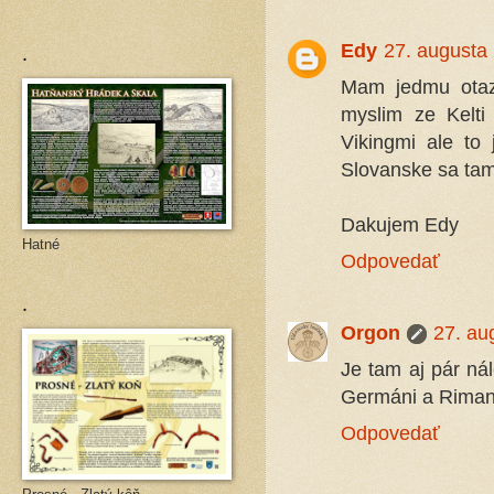
.
Edy
27. augusta
Mam jedmu otaz
myslim ze Kelti
Vikingmi ale to
Slovanske sa ta
Dakujem Edy
Hatné
Odpovedať
.
Orgon
27. au
Je tam aj pár nál
Germáni a Riman
Odpovedať