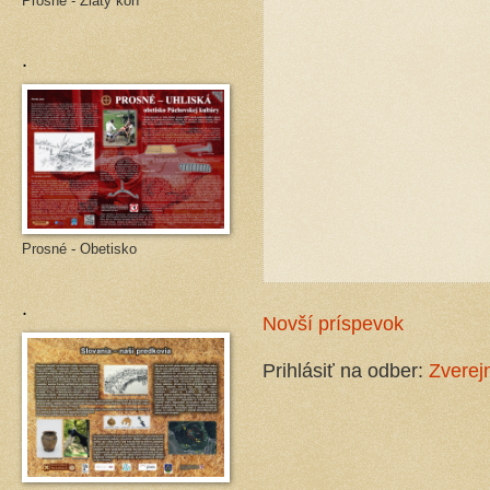
Prosné - Zlatý kôň
.
Prosné - Obetisko
.
Novší príspevok
Prihlásiť na odber:
Zverej