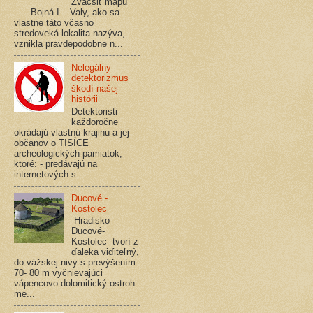
Zväčšiť mapu
Bojná I. –Valy, ako sa
vlastne táto včasno
stredoveká lokalita nazýva,
vznikla pravdepodobne n...
Nelegálny
detektorizmus
škodí našej
histórii
Detektoristi
každoročne
okrádajú vlastnú krajinu a jej
občanov o TISÍCE
archeologických pamiatok,
ktoré: - predávajú na
internetových s...
Ducové -
Kostolec
Hradisko
Ducové-
Kostolec tvorí z
ďaleka viďiteľný,
do vážskej nivy s prevýšením
70- 80 m vyčnievajúci
vápencovo-dolomitický ostroh
me...