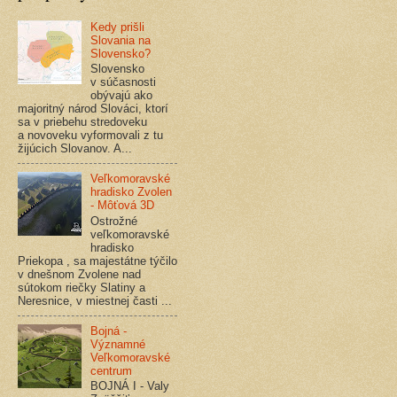
Kedy prišli
Slovania na
Slovensko?
Slovensko
v súčasnosti
obývajú ako
majoritný národ Slováci, ktorí
sa v priebehu stredoveku
a novoveku vyformovali z tu
žijúcich Slovanov. A...
Veľkomoravské
hradisko Zvolen
- Môťová 3D
Ostrožné
veľkomoravské
hradisko
Priekopa , sa majestátne týčilo
v dnešnom Zvolene nad
sútokom riečky Slatiny a
Neresnice, v miestnej časti ...
Bojná -
Významné
Veľkomoravské
centrum
BOJNÁ I - Valy