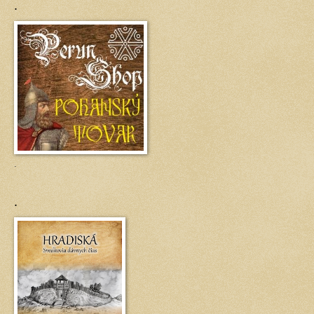
.
.
.