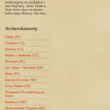
Antiochijskej sa nachádza v
obci Kopčany, okres Skalica.
Stojí mimo obce na ľavom
brehu rieky Moravy. Ako fars...
Archeoskanzeny
Owidz (PL)
Chotěbuz CZ)
Netolice (CZ)
Modrá u Velehradu (CZ)
(Biskupin (PL)
Lipt. Mara - Havránok (SK)
Wolin (PL)
Ducové-Kostolec (SK)
Gross Raden (DE)
Slawendorf Brandenburg am
Havel
Raddusch (DE)
Ukrannenland Torgelow (DE)