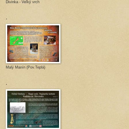
Divinka - Veľký vrch
.
Malý Manín (Pov.Teplá)
.