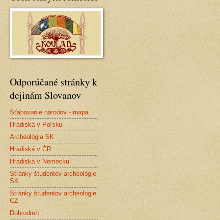
Odporúčané stránky k
dejinám Slovanov
Sťahovanie národov - mapa
Hradiská v Poľsku
Archeológia SK
Hradiská v ČR
Hradiská v Nemecku
Stránky študentov archeológie
SK
Stránky študentov archeologie
CZ
Dobrodruh