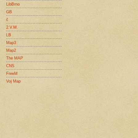
LibBrno
GB
č
2.V.M.
LB
Map3
Map2
The MAP
CNS
FreeM
Voj Map