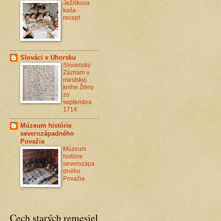
Ježiškova
kaša -
recept
Slováci v Uhorsku
Slovenský
Záznam v
mestskej
knihe Žiliny
zo
septembra
1714:
Múzeum histórie
severozápadného
Považia
Múzeum
histórie
severozápa
dného
Považia
Cech starých remesiel