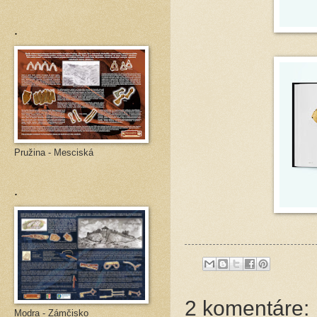
.
Pružina - Mesciská
.
2 komentáre:
Modra - Zámčisko