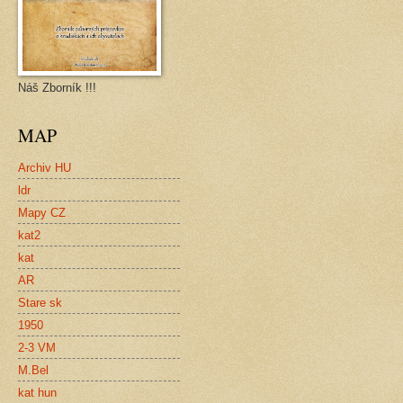
Náš Zborník !!!
MAP
Archiv HU
ldr
Mapy CZ
kat2
kat
AR
Stare sk
1950
2-3 VM
M.Bel
kat hun