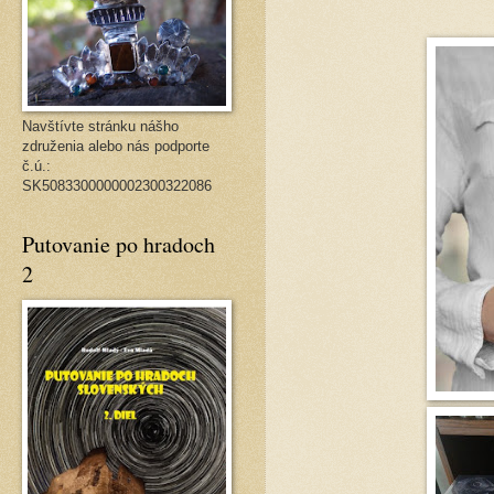
Navštívte stránku nášho
združenia alebo nás podporte
č.ú.:
SK5083300000002300322086
Putovanie po hradoch
2