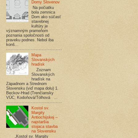
Domy Slovenov
Na počiatku
bola zemnica
Dom ako súčasť
stavebnej
kultúry je
významným prameňom
poznania spoločnosti od
praveku podnes. Nebol iba
konš...
Mapa
Slovanských
hradísk
Zoznam
Slovanských
hradísk na
Západnom a Strednom
Slovensku (viď mapa dolu) 1.
Beckov-Hrad (Trenčiansky
VÚC; Kodoňová/Tólhová ...
Kostol sv.
Margity
Antiochijskej –
najstaršia
stojaca stavba
na Slovensku
„Kostol sv. Margity