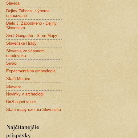
Slavica
Dejiny Záhoria - výborne
spracované
Dielo J. Záborského - Dejiny
Slovenska
Svet Geografie - Staré Mapy
Slovenské Hrady
Slovania vo včasnom
stredoveku
Siváci
Experimentálna archeologia
Stará Morava
Slovane
Novinky v archeologii
Dažbogovi vnuci
Staré mapy územia Slovenska
Najčítanejšie
príspevky