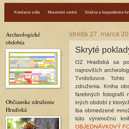
.
Kniežacie sídla
Mocenské centrá
Strážna a hospodárska fu
Archeologické
streda 27. marca 2
obdobia
Skryté poklad
OZ Hradiská sa pod
najnovších archeolog
Tvrdošovce. Tohto 
združenia. Kniha ob
farebných fotografií
Občianske združenie
iných období z ktorý
Hradiská
iba obmedzené množs
túto výnimočnú kni
OBJEDNÁVKOVÝ F