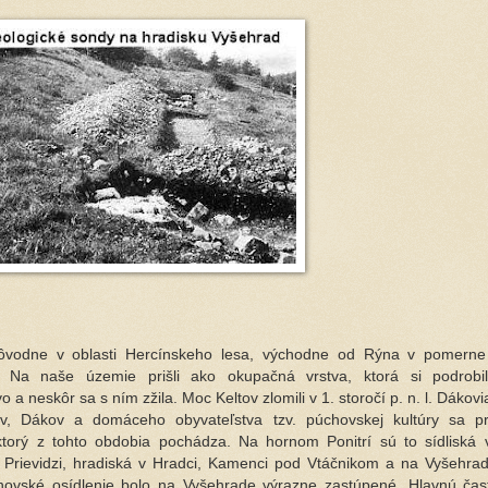
i pôvodne v oblasti Hercínskeho lesa, východne od Rýna v pomerne
h. Na naše územie prišli ako okupačná vrstva, ktorá si podrob
o a neskôr sa s ním zžila. Moc Keltov zlomili v 1. storočí p. n. l. Dákov
ov, Dákov a domáceho obyvateľstva tzv. púchovskej kultúry sa pre
 ktorý z tohto obdobia pochádza. Na hornom Ponitrí sú to sídliská 
, Prievidzi, hradiská v Hradci, Kamenci pod Vtáčnikom a na Vyšehrad
ovské osídlenie bolo na Vyšehrade výrazne zastúpené. Hlavnú časť