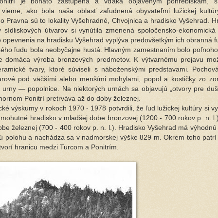
nitrí je bohato zastúpená a vďaka objaveným pohrebiskám, s
vieme, ako bola naša oblasť zaľudnená obyvateľmi lužickej kultúr
ho Pravna sú to lokality Vyšehradné, Chvojnica a hradisko Vyšehrad. H
y sídliskových útvarov si vynútila zmenená spoločensko-ekonomická 
opevnenia na hradisku Vyšehrad vyplýva predovšetkým ich obranná fu
kého ľudu bola neobyčajne hustá. Hlavným zamestnaním bolo poľnoh
e domáca výroba bronzových predmetov. K výtvarnému prejavu mož
eramické tvary, ktoré súviseli s náboženskými predstavami. Pochov
arové pod väčšími alebo menšími mohylami, popol a kostičky zo zo
o urny — popolnice. Na niektorých urnách sa objavujú „otvory pre duš
 hornom Ponitrí pretrváva až do doby železnej.
ké výskumy v rokoch 1970 - 1978 potvrdili, že ľud lužickej kultúry si 
ohutné hradisko v mladšej dobe bronzovej (1200 - 700 rokov p. n. l.) a
dobe železnej (700 - 400 rokov p. n. l.). Hradisko Vyšehrad má výhodn
ckú polohu a nachádza sa v nadmorskej výške 829 m. Okrem toho patrí
 tvorí hranicu medzi Turcom a Ponitrím.