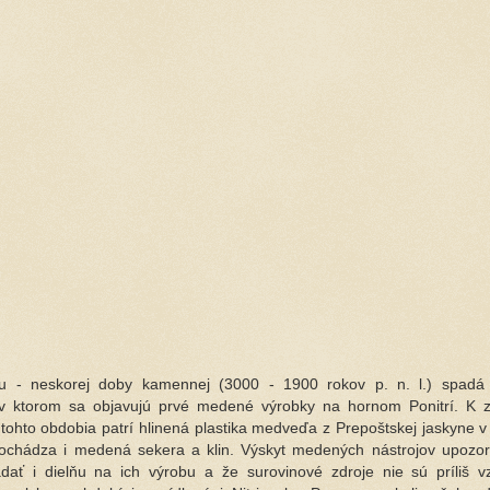
tu - neskorej doby kamennej (3000 - 1900 rokov p. n. l.) spadá 
, v ktorom sa objavujú prvé medené výrobky na hornom Ponitrí. K 
tohto obdobia patrí hlinená plastika medveďa z Prepoštskej jaskyne v 
ochádza i medená sekera a klin. Výskyt medených nástrojov upozor
ať i dielňu na ich výrobu a že surovinové zdroje nie sú príliš v