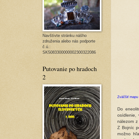
Navštívte stránku nášho
združenia alebo nás podporte
č.ú.:
SK5083300000002300322086
Putovanie po hradoch
2
Zväčšiť mapu
Do eneoli
osídlenie
nálezom z 
Z Bojníc p
možno hľad