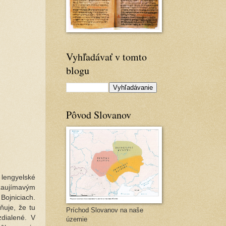
Vyhľadávať v tomto
blogu
Pôvod Slovanov
lengyelské
zaujímavým
Bojniciach.
ňuje, že tu
Príchod Slovanov na naše
zdialené. V
územie