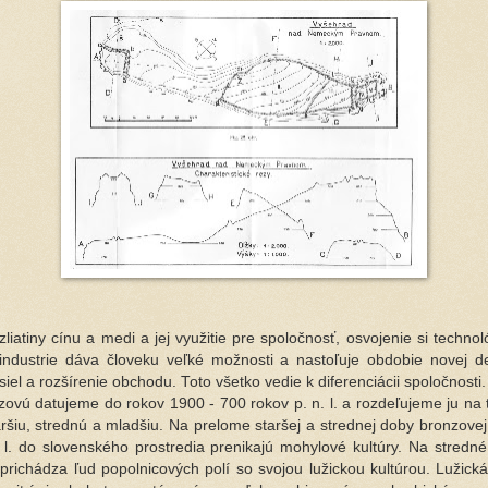
liatiny cínu a medi a jej využitie pre spoločnosť, osvojenie si techno
industrie dáva človeku veľké možnosti a nastoľuje obdobie novej d
iel a rozšírenie obchodu. Toto všetko vedie k diferenciácii spoločnosti.
ovú datujeme do rokov 1900 - 700 rokov p. n. l. a rozdeľujeme ju na t
aršiu, strednú a mladšiu. Na prelome staršej a strednej doby bronzovej
 l. do slovenského prostredia prenikajú mohylové kultúry. Na stredn
prichádza ľud popolnicových polí so svojou lužickou kultúrou. Lužická