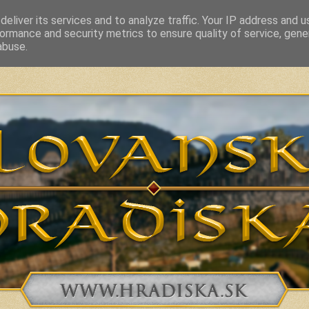
eliver its services and to analyze traffic. Your IP address and 
ormance and security metrics to ensure quality of service, gen
vakia and related countries from 7th to 10th Century
abuse.