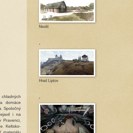
Neolit
.
Hrad Liptov
.
 chladných
ila domáce
ia. Spoločný
javil i na
v Pravenci,
e. Keltsko-
 materiálu