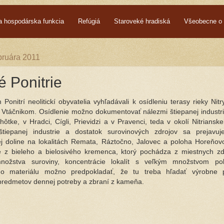
a hospodárska funkcia
Refúgiá
Staroveké hradiská
Všeobecne o 
ebruára 2011
 Ponitrie
Ponitrí neolitickí obyvatelia vyhľadávali k osídleniu terasy rieky Nit
 Vtáčnikom. Osídlenie možno dokumentovať nálezmi štiepanej industri
hôtke, v Hradci, Cígli, Prievidzi a v Pravenci, teda v okolí Nitriansk
štiepanej industrie a dostatok surovinových zdrojov sa prejavu
j doline na lokalitách Remata, Ráztočno, Jalovec a poloha Horeňov
je z bieleho a bielosivého kremenca, ktorý pochádza z miestnych z
nožstva suroviny, koncentrácie lokalít s veľkým množstvom pol
o materiálu možno predpokladať, že tu treba hľadať výrobne 
 predmetov dennej potreby a zbraní z kameňa.