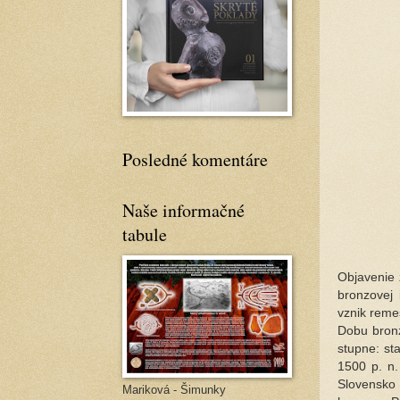
Posledné komentáre
Naše informačné
tabule
Objavenie z
bronzovej 
vznik remes
Dobu bronz
stupne: st
1500 p. n.
Slovensko 
Mariková - Šimunky