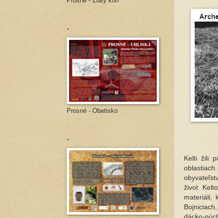
Prosné - Zlatý kôň
.
Prosné - Obetisko
.
Kelti žil
oblastiac
obyvateľstv
život Kelt
materiáli,
Bojniciach
dácko-púch