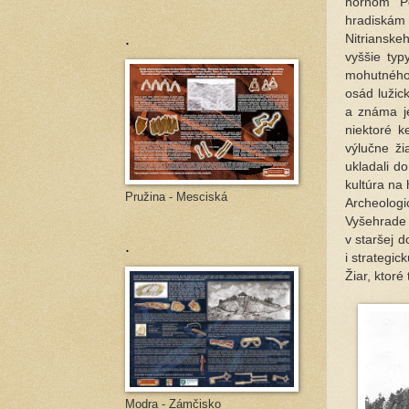
hornom Po
hradiskám 
.
Nitrianske
vyššie typ
mohutného 
osád lužic
a známa j
niektoré k
výlučne ži
ukladali d
kultúra na
Pružina - Mesciská
Archeologic
Vyšehrade m
.
v staršej 
i strategi
Žiar, ktoré
Modra - Zámčisko