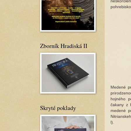
neskorole
pohrebisko
Zborník Hradiská II
Medené pr
prirodzeno
hojného p
čakany z K
Skryté poklady
medené pr
Nitrianske
l).