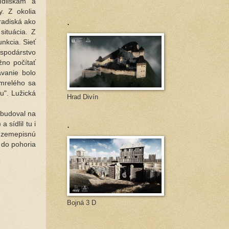
ídliskám a
y. Z okolia
.
radiská ako
situácia. Z
nkcia. Sieť
ospodárstvo
no počítať
ávanie bolo
mrelého sa
u". Lužická
Hrad Divín
vybudoval na
.
 sídlil tu i
ú zemepisnú
 do pohoria
Bojná 3 D