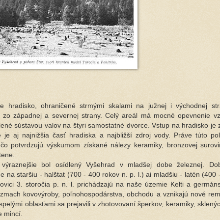
e hradisko, ohraničené strmými skalami na južnej i východnej str
i zo západnej a severnej strany. Celý areál má mocné opevnenie v
ené sústavou valov na štyri samostatné dvorce. Vstup na hradisko je 
e je aj najnižšia časť hradiska a najbližší zdroj vody. Práve túto polo
 čo potvrdzujú výskumom získané nálezy keramiky, bronzovej surovi
stene.
 výraznejšie bol osídlený Vyšehrad v mladšej dobe železnej. Do
 na staršiu - halštat (700 - 400 rokov n. p. l.) ai mladšiu - latén (400 
olovici 3. storočia p. n. l. prichádzajú na naše územie Kelti a germá
zmach kovovýroby, poľnohospodárstva, obchodu a vznikajú nové rem
yspelými oblasťami sa prejavili v zhotovovaní šperkov, keramiky, sklený
e mincí.