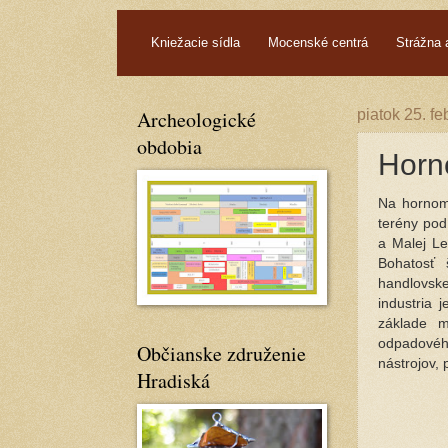
.
Kniežacie sídla
Mocenské centrá
Strážna 
Archeologické
piatok 25. f
obdobia
Horné
Na hornom 
terény pod
a Malej Le
Bohatosť 
handlovske
industria 
základe m
odpadovéh
Občianske združenie
nástrojov,
Hradiská