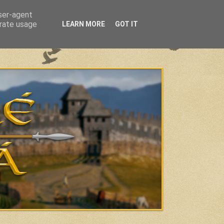
user-agent
erate usage
LEARN MORE
GOT IT