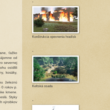
.
Konštrukcia opevnenia hradísk
.
ane, ťažko
zájomne od
zo severnej
hu osídlili
ny, kosáky,
bu železnú
Keltská osada
- 0 rokov p.
nske kmene.
eslá. Styky
.
ch výrobkov