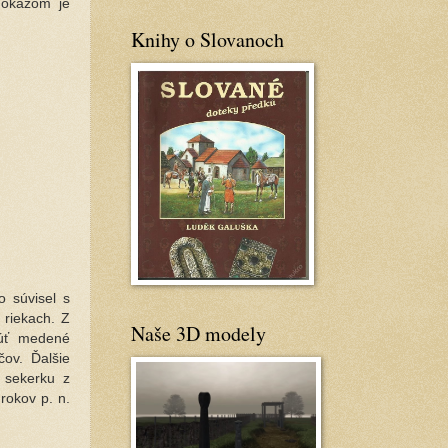
dôkazom je
Knihy o Slovanoch
 súvisel s
 riekach. Z
Naše 3D modely
núť medené
ov. Ďalšie
 sekerku z
rokov p. n.