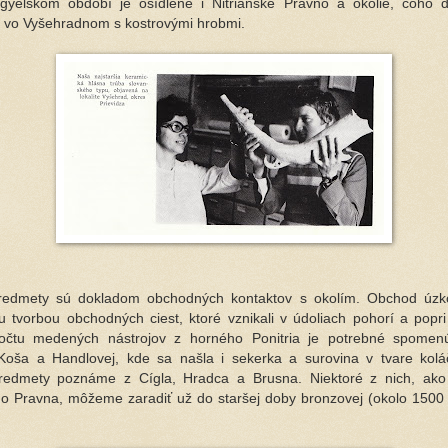
ngyelskom období je osídlené i Nitrianske Pravno a okolie, čoho 
 vo Vyšehradnom s kostrovými hrobmi.
edmety sú dokladom obchodných kontaktov s okolím. Obchod úzko
u tvorbou obchodných ciest, ktoré vznikali v údoliach pohorí a popri
očtu medených nástrojov z horného Ponitria je potrebné spome
oša a Handlovej, kde sa našla i sekerka a surovina v tvare koláč
edmety poznáme z Cígla, Hradca a Brusna. Niektoré z nich, ako
ho Pravna, môžeme zaradiť už do staršej doby bronzovej (okolo 1500 