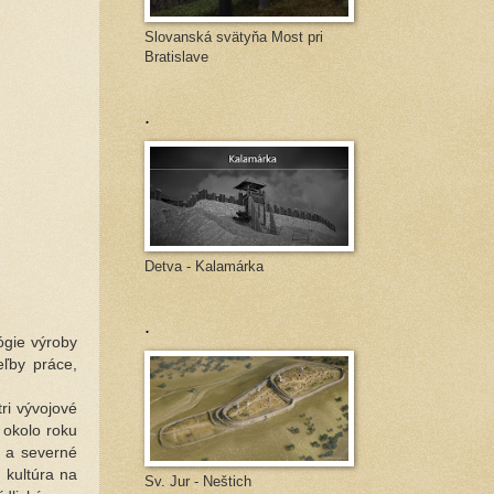
Slovanská svätyňa Most pri
Bratislave
.
Detva - Kalamárka
.
lógie výroby
eľby práce,
ri vývojové
 okolo roku
é a severné
 kultúra na
Sv. Jur - Neštich