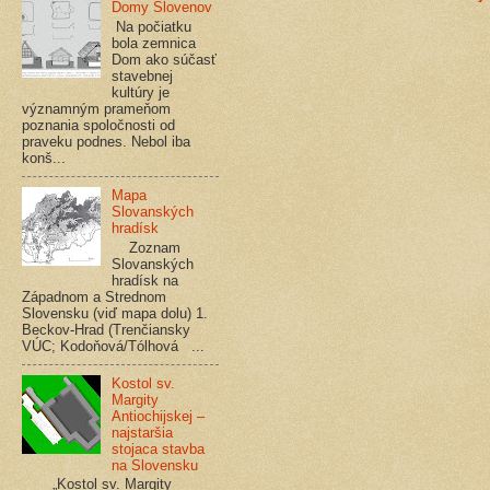
Domy Slovenov
Na počiatku
bola zemnica
Dom ako súčasť
stavebnej
kultúry je
významným prameňom
poznania spoločnosti od
praveku podnes. Nebol iba
konš...
Mapa
Slovanských
hradísk
Zoznam
Slovanských
hradísk na
Západnom a Strednom
Slovensku (viď mapa dolu) 1.
Beckov-Hrad (Trenčiansky
VÚC; Kodoňová/Tólhová ...
Kostol sv.
Margity
Antiochijskej –
najstaršia
stojaca stavba
na Slovensku
„Kostol sv. Margity