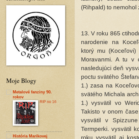
(Rihpald) to nemohol z
13. V roku 865 ctihod
narodenie na Koceľ
ktorý mu (Koceľovi) 
Moravanmi. A tu v 
nasledujúci deň vysvä
poctu svätého Štefan
Moje Blogy
1.) zasa na Koceľovo
Metalové fanziny 90.
svätého Michala arch
rokov
RIP no 16
1.) vysvätil vo Wer
Takisto v onom čase,
vysvätil v Spizzun
Termperki. vysvätil 
História Marikovej
roku vysvätil aj ko