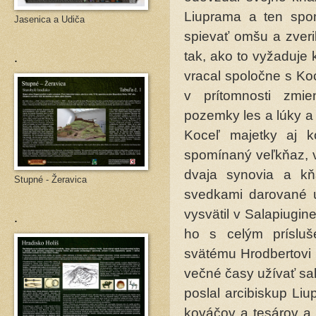
Liuprama a ten spom
Jasenica a Udiča
spievať omšu a zveri
.
tak, ako to vyžaduje
vracal spoločne s Ko
v prí­tomnosti zmi
pozemky les a lúky a 
Koceľ majetky aj ko
spomínaný veľkňaz, v 
dvaja synovia a kň
Stupné - Žeravica
svedkami darované ú
vysvätil v Salapiugin
.
ho s celým prísluš
svätému Hrodbertovi 
večné časy užívať sa
poslal arcibiskup Li
kováčov a tesárov a t