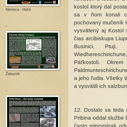
kostol ktorý dal post
Nimnica - Holíš
sa v ňom konali ci
pochovaný mučeník Ha
.
vysvätený aj Kostol 
čias arcibiskupa Liup
Businici, Ptuji, S
Wiedhereschirichune,
Päťkostolí. Okre
Paldmunteschirichune 
Železník
a jeho ľudia. Všetky 
a vy­svätili ich salzbur
.
12. Dostalo sa teda 
Pribina oddal službe
často pripomínali, od