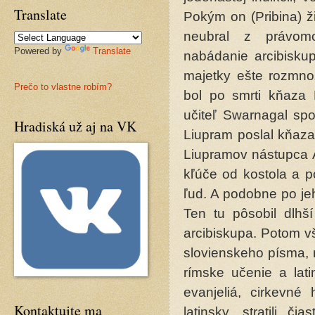
Translate
Pokým on (Pribina) ž
neubral z právom
Powered by
Translate
nabádanie arcibiskup
majetky ešte rozmnož
Prečo to vlastne robím?
bol po smrti kňaza 
učiteľ Swarnagal sp
Hradiská už aj na VK
Liupram poslal kňaza
Liupramov nástupca A
kľúče od kostola a p
ľud. A podobne po jeh
Ten tu pôsobil dlhš
arcibiskupa. Potom 
slovienskeho písma, 
rímske uče­nie a lat
evanjeliá, cirkevné 
Kontaktujte ma
latinsky, stratili 