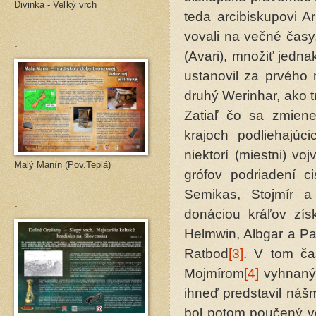
Divinka - Veľký vrch
teda arcibiskupovi A
vovali na večné časy,
.
(Avari), mno­žiť jedn
ustanovil za prvého
druhý Werinhar, ako tr
Zatiaľ čo sa zmienen
krajoch podliehajúci
niektorí (miestni) v
Malý Manín (Pov.Teplá)
grófov podriadení ci
Semikas, Stojmír 
.
donáciou kráľov zís
Helmwin, Albgar a Pa
Ratbod
[3]
. V tom ča
Mojmírom
[4]
vyhnaný 
ihneď predstavil náš
bol potom poučený vo