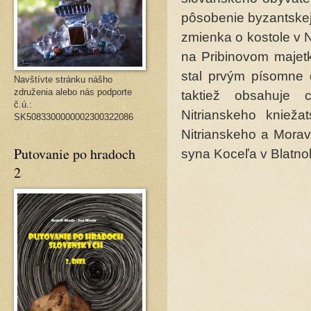
pôsobenie byzantskej
zmienka o kostole v N
na Pribinovom majetku
stal prvým písomne 
Navštívte stránku nášho
združenia alebo nás podporte
taktiež obsahuje 
č.ú.:
Nitrianskeho knieža
SK5083300000002300322086
Nitrianskeho a Morav
Putovanie po hradoch
syna Koceľa v Blatno
2