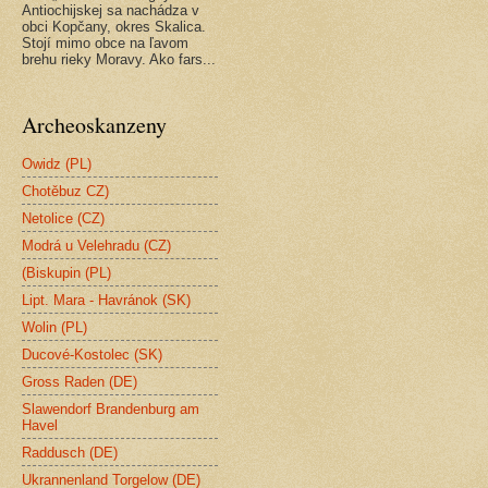
Antiochijskej sa nachádza v
obci Kopčany, okres Skalica.
Stojí mimo obce na ľavom
brehu rieky Moravy. Ako fars...
Archeoskanzeny
Owidz (PL)
Chotěbuz CZ)
Netolice (CZ)
Modrá u Velehradu (CZ)
(Biskupin (PL)
Lipt. Mara - Havránok (SK)
Wolin (PL)
Ducové-Kostolec (SK)
Gross Raden (DE)
Slawendorf Brandenburg am
Havel
Raddusch (DE)
Ukrannenland Torgelow (DE)