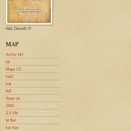
Náš Zborník !!!
MAP
Archiv HU
ldr
Mapy CZ
kat2
kat
AR
Stare sk
1950
2-3 VM
M.Bel
kat hun