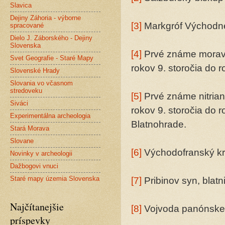
Slavica
Dejiny Záhoria - výborne
[3]
Markgróf Východne
spracované
Dielo J. Záborského - Dejiny
Slovenska
[4]
Prvé známe moravs
Svet Geografie - Staré Mapy
rokov 9. storočia do r
Slovenské Hrady
Slovania vo včasnom
stredoveku
[5]
Prvé známe nitrian
Siváci
rokov 9. storočia do r
Experimentálna archeologia
Blatnohrade.
Stará Morava
Slovane
[6]
Východofranský krá
Novinky v archeologii
Dažbogovi vnuci
Staré mapy územia Slovenska
[7]
Pribinov syn, blatn
Najčítanejšie
[8]
Vojvoda panónske
príspevky