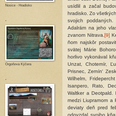
Nosice - Hradisko
usídlil a začal bud
hradisko. Zo všetkýc
.
svojich poddaných. 
Adalrám na jeho vla
zvanom Nitrava.
[9]
Ke
ňom najskôr postaviť
svätej Márie Bohoro
horlivo vykonával kň
Unzat, Chotemír, Ľut
Orgoňova Kýčera
Prisnec, Zemín' Zeska
.
Wilhelm, Fridepercht
Isanpero, Rato, Deot
Waltker a Deotpald. 
medzi Liupramom a Pr
deviaty deň pred feb
odovzdal svoj­ho kň