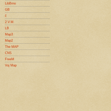
LibBrno
GB
č
2.V.M.
LB
Map3
Map2
The MAP
CNS
FreeM
Voj Map