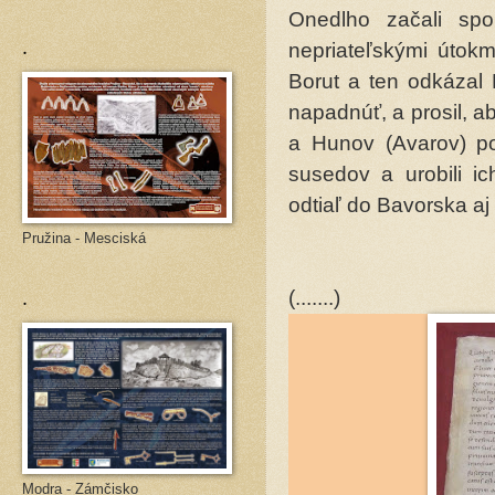
Onedlho začali spo
.
nepriateľskými útokm
Borut a ten odkázal
napadnúť, a prosil, ab
a Hunov (Avarov) por
susedov a uro­bili i
odtiaľ do Bavorska aj
Pružina - Mesciská
.
(.......)
Modra - Zámčisko