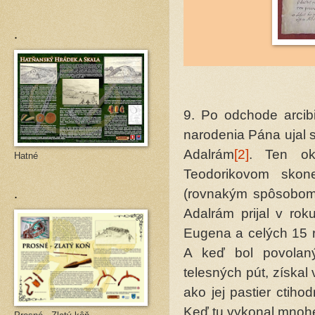
.
9. Po odchode arcib
narodenia Pána ujal 
Adalrám
[2]
. Ten ok
Hatné
Teodorikovom sko
.
(rovnakým spôsobom,
Adalrám prijal v ro
Eugena a celých 15 r
A keď bol povolaný
telesných pút, získa
ako jej pastier ctih
Keď tu vykonal mnohé