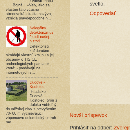
Zväčšiť mapu
svetlo.
Bojná I. –Valy, ako sa
vlastne táto včasno
Odpovedať
stredoveká lokalita nazýva,
vznikla pravdepodobne n...
Nelegálny
detektorizmus
škodí našej
histórii
Detektoristi
každoročne
okrádajú vlastnú krajinu a jej
občanov o TISÍCE
archeologických pamiatok,
ktoré: - predávajú na
internetových s...
Ducové -
Kostolec
Hradisko
Ducové-
Kostolec tvorí z
ďaleka viďiteľný,
do vážskej nivy s prevýšením
70- 80 m vyčnievajúci
Novší príspevok
vápencovo-dolomitický ostroh
me...
Prihlásiť na odber:
Zverej