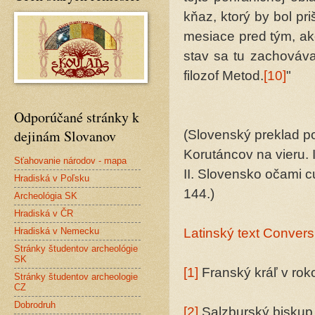
kňaz, ktorý by bol pri
mesiace pred tým, ako
stav sa tu zachováv
filozof Metod.
[10]
"
Odporúčané stránky k
dejinám Slovanov
(Slovenský preklad p
Korutáncov na vieru.
Sťahovanie národov - mapa
II. Slovensko očami c
Hradiská v Poľsku
144.)
Archeológia SK
Hradiská v ČR
Hradiská v Nemecku
Latinský text Convers
Stránky študentov archeológie
SK
[1]
Franský kráľ v rok
Stránky študentov archeologie
CZ
Dobrodruh
[2]
Salzburský biskup (