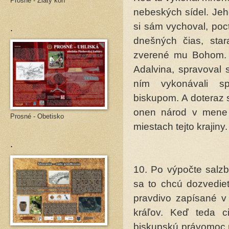
Prosné - Zlatý kôň
nebeských sídel. Jeh
.
si sám vycho­val, po
dnešných čias, sta
zverené mu Bohom. Z
Adalvina, spravoval 
ním vykonávali sp
biskupom. A doteraz 
onen národ v mene
Prosné - Obetisko
miestach tejto krajiny.
.
10. Po výpočte salzb
sa to chcú dozvedieť
pravdivo zapísané v 
kráľov. Keď teda c
biskupskú právomoc na