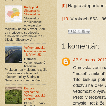
[9]
Najpravdepodobnej
Kedy prišli
Slovania na
Slovensko?
[10]
V rokoch 863 - 86
Slovensko
v súčasnosti
obývajú ako
majoritný národ Slováci, ktorí
sa v priebehu stredoveku
a novoveku vyformovali z tu
žijúcich Slovanov. A...
1 komentár:
Veľkomoravské
hradisko Zvolen
- Môťová 3D
Ostrožné
JB
9. marca 201
veľkomoravské
hradisko
Obrovská zásluha
Priekopa , sa majestátne týčilo
"musel" vzniknúť 
v dnešnom Zvolene nad
sútokom riečky Slatiny a
Títo biskupi pot
Neresnice, v miestnej časti ...
odozvu na C+M akt
Bojná -
vedomosť o vysvä
Významné
Veľkomoravské
Preto vierozves
centrum
zmysle, totiž že
BOJNÁ I - Valy