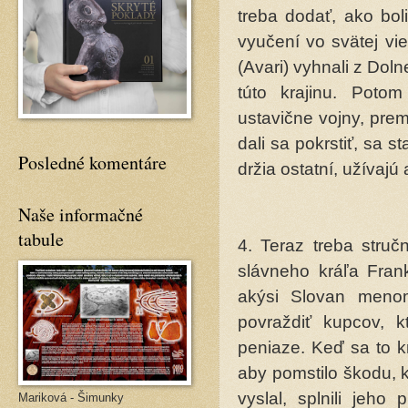
treba dodať, ako bol
vyučení vo svätej vie
(Avari) vyhnali z Dol
túto krajinu. Poto
ustavične vojny, premoh
dali sa pokrstiť, sa s
Posledné komentáre
držia ostatní, uží­vajú
Naše informačné
tabule
4. Teraz treba stru
slávneho krá­ľa Fra
akýsi Slovan menom
povraždiť kupcov, kt
peniaze. Keď sa to k
aby pomstilo škodu, k
vyslal, splnili jeho
Mariková - Šimunky