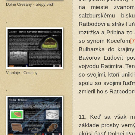
Dolné Orešany - Slepý vrch
na mieste zvanom 
salzburskému bisk
.
Ratbodovi a strávil u
roztržka a Pribina zo 
so synom Koceľom
[7
Bulharska do krajiny
Bavorov Ľudovít po
vojvodu Ratimíra. Ten
Visolaje - Cesciny
so svojimi, ktorí unik
spolu so svo­jimi ľuď
.
zmieril ho s Ratbodo
11. Keď sa však med
základe prosby verný
akúsi časť Dolnej Pa