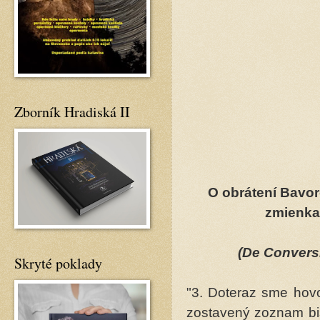
Zborník Hradiská II
O obrátení Bavor
zmienka 
(De Convers
Skryté poklady
"3. Doteraz sme hovor
zostavený zoznam bis