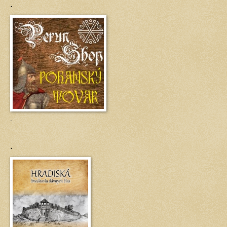
.
.
.