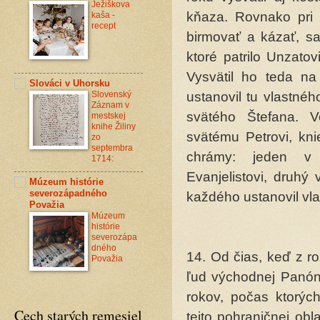
Ježiškova
kňaza. Rovnako pri ďa
kaša -
recept
birmovať a kázať, sa
ktoré patrilo Unzato
Vysvätil ho teda na
Slováci v Uhorsku
Slovenský
ustanovil tu vlastnéh
Záznam v
svätého Štefana. V
mestskej
knihe Žiliny
svätému Petrovi, kni
zo
septembra
chrámy: jeden v 
1714:
Evanjelistovi, druhý
Múzeum histórie
severozápadného
každého ustanovil vl
Považia
Múzeum
histórie
severozápa
dného
14. Od čias, keď z r
Považia
ľud východ­nej Panón
rokov, počas ktorýc
Cech starých remesiel
tejto pohraničnej obl