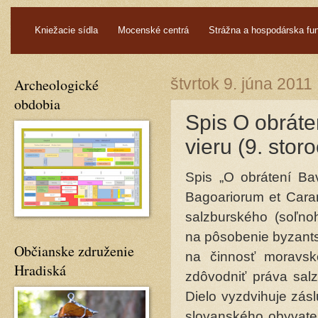
.
Kniežacie sídla
Mocenské centrá
Strážna a hospodárska fu
Archeologické
štvrtok 9. júna 2011
obdobia
Spis O obráte
vieru (9. storo
Spis „O obrátení Ba
Bagoariorum et Cara
salzburského (soľno
na pôsobenie byzants
Občianske združenie
na činnosť moravsk
Hradiská
zdôvodniť práva sal
Dielo vyzdvihuje zásl
slovanského obyvate