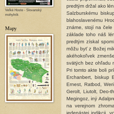
predtým držal ako lén
Veľké Hoste - Slovanský
Salzburskému biskup
mohylník
blahoslavenému Hrodb
Mapy
známe, stojí na čele
základe toho náš lén
predtým získal spomí
môžu byť z Božej mil
akéhokoľvek zmenšen
svätých bez ohľadu n
Pri tomto akte boli p
Erchanbert, biskup E
Ernest, Ratbod, Werin
Gerolt, Liutolt, Deo-t
Megingoz, iný Adalpr
na verejnom zhrom
.
jedenástej indikcii, 