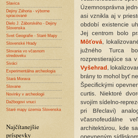
Slavica
Územnosprávna jedno
Dejiny Záhoria - výborne
asi vznikla aj v prie
spracované
Dielo J. Záborského - Dejiny
období existencie uh
Slovenska
Jej centrom bolo p
Svet Geografie - Staré Mapy
Môťová
, lokalizova
Slovenské Hrady
južného Turca bo
Slovania vo včasnom
stredoveku
rozprestierajúce sa 
Siváci
Vyšehrad
, lokalizov
Experimentálna archeologia
brány to mohol byť n
Stará Morava
Špecifickými opevnen
Slovane
curtis. Niektoré dv
Novinky v archeologii
svojím sídelno-repre
Dažbogovi vnuci
Staré mapy územia Slovenska
pri Břeclavi) anal
včasnofeudálne v
Najčítanejšie
architektúrou, kde 
príspevky
opevneným sídliskom