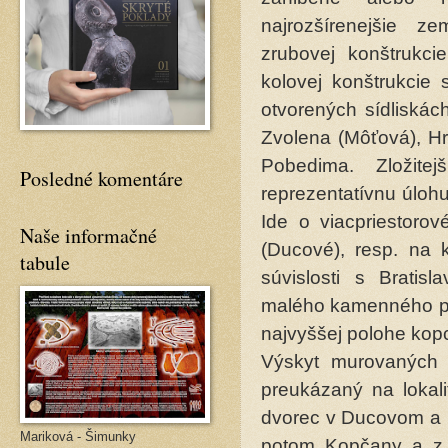
najrozšírenejšie 
zrubovej konštrukci
kolovej konštrukcie
otvorených sídliská
Zvolena (Môťová), H
Pobedima. Zložite
Posledné komentáre
reprezentatívnu úloh
Ide o viacpriestoro
Naše informačné
(Ducové), resp. na 
tabule
súvislosti s Bratis
malého kamenného pal
najvyššej polohe kop
Výskyt murovaných 
preukázaný na lokali
dvorec v Ducovom a N
Mariková - Šimunky
potom Kopčany a z 