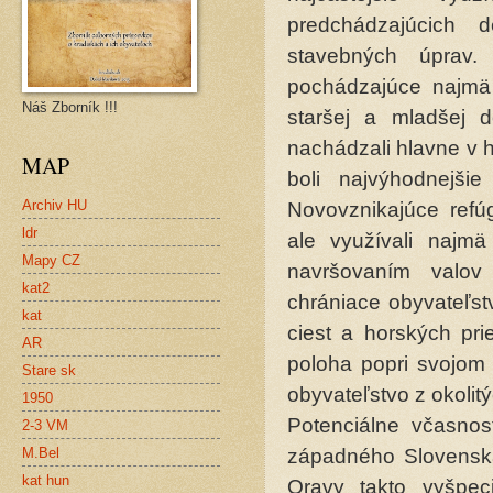
predchádzajúcich 
stavebných úprav. 
pochádzajúce najmä 
Náš Zborník !!!
staršej a mladšej 
nachádzali hlavne v 
MAP
boli najvýhodnejši
Archiv HU
Novovznikajúce refúg
ldr
ale využívali najmä
Mapy CZ
navršovaním valov 
kat2
chrániace obyvateľst
kat
ciest a horských pr
AR
poloha popri svojom 
Stare sk
obyvateľstvo z okolitý
1950
Potenciálne včasnos
2-3 VM
západného Slovenska
M.Bel
kat hun
Oravy takto vyšpec