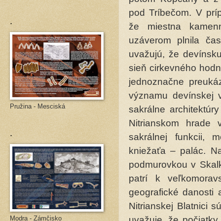
pod Tríbečom. V príp
.
že miestna kamenná
uzáverom plnila ča
uvažujú, že devínsk
sieň cirkevného hodnos
jednoznačne preukáz
významu devínskej v
Pružina - Mesciská
sakrálne architektúr
Nitrianskom hrade
.
sakrálnej funkcii,
kniežaťa – palác. N
podmurovkou v Skalk
patrí k veľkomorav
geografické danosti 
Nitrianskej Blatnici
Modra - Zámčisko
uvažuje, že počiatky