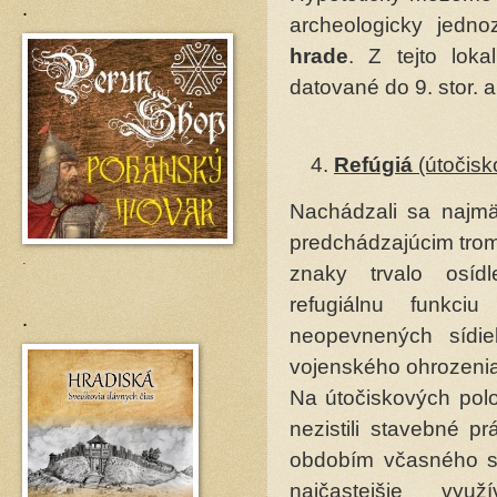
.
archeologicky jedn
hrade
. Z tejto lok
datované do 9. stor. a 
Refúgiá
(útočisk
Nachádzali sa najmä
predchádzajúcim trom 
.
znaky trvalo osíd
refugiálnu funkciu
.
neopevnených sídie
vojenského ohrozenia
Na útočiskových pol
nezistili stavebné pr
obdobím včasného str
najčastejšie vy