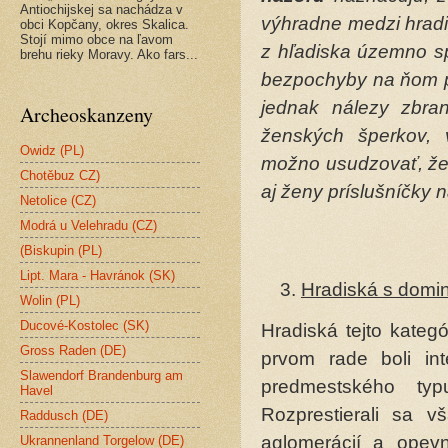
Antiochijskej sa nachádza v
výhradne medzi hradi
obci Kopčany, okres Skalica.
Stojí mimo obce na ľavom
z hľadiska územno sp
brehu rieky Moravy. Ako fars...
bezpochyby na ňom pr
jednak nálezy zbra
Archeoskanzeny
ženských šperkov, 
Owidz (PL)
možno usudzovať, že 
Chotěbuz CZ)
aj ženy príslušníčky n
Netolice (CZ)
Modrá u Velehradu (CZ)
(Biskupin (PL)
Lipt. Mara - Havránok (SK)
Hradiská s domi
Wolin (PL)
Ducové-Kostolec (SK)
Hradiská tejto kateg
Gross Raden (DE)
prvom rade boli int
Slawendorf Brandenburg am
predmestského typ
Havel
Rozprestierali sa v
Raddusch (DE)
aglomerácií a opevne
Ukrannenland Torgelow (DE)