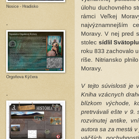
Nosice - Hradisko
úlohu duchovného st
rámci Veľkej Morav
.
najvýznamnejším cen
Moravy. V nej pred 
stolec
sídlil Svätopl
roku 833 zachovalo u
ríše. Nitriansko plni
Moravy.
Orgoňova Kýčera
V tejto súvislosti j
.
Kniha vzácnych draho
blízkom východe, kd
pretrvávali ešte v 9
rozvinutej antike, v
autora sa za mestá v
väčších pochybnost