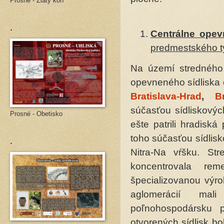
Prosné - Zlatý kôň
.
Centrálne opev
predmestského ty
Na území stredného
opevneného sídliska 
Bratislava-Hrad
,
B
súčasťou sídliskovýc
Prosné - Obetisko
ešte patrili hradisk
toho súčasťou sídlisk
.
Nitra-Na vŕšku. Str
koncentrovala re
špecializovanou výro
aglomerácií mal
poľnohospodársku p
otvorených sídlisk bol