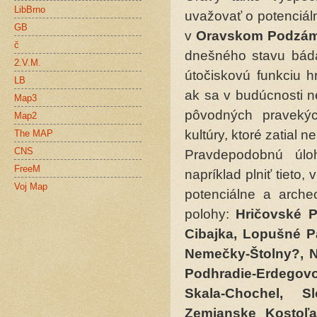
LibBrno
uvažovať o potenciál
GB
v
Oravskom Podzá
č
dnešného stavu báda
2.V.M.
útočiskovú funkciu h
LB
ak sa v budúcnosti ne
Map3
pôvodných pravekýc
Map2
kultúry, ktoré zatial 
The MAP
CNS
Pravdepodobnú úlo
FreeM
napríklad plniť tieto
Voj Map
potenciálne a arch
polohy:
Hričovské P
Cibajka, Lopušné P
Nemečky-Štolny?, Ni
Podhradie-Erdego
Skala-Chochel, S
Zemianske Kostoľan