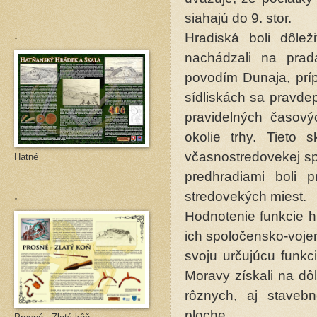
siahajú do 9. stor.
.
Hradiská boli dôle
nachádzali na prad
povodím Dunaja, prí
sídliskách sa pravde
pravidelných časovýc
okolie trhy. Tieto 
včasnostredovekej sp
Hatné
predhradiami boli 
.
stredovekých miest.
Hodnotenie funkcie h
ich spoločensko-voje
svoju určujúcu funkci
Moravy získali na dôl
rôznych, aj staveb
ploche.