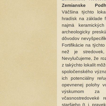
Zemianske Podhrad
Väčšina týchto loka
hradísk na základe 
najmä keramických
archeologicky presk
dôvodov nevyšpecifik
Fortifikácie na tých
než je stredovek
Nevylučujeme, že roz
z takýchto lokalít mô
spoločenského význa
ich potenciálny reŕ
opevnenej polohy v
výskumom za p
včasnostredoveké re
staršieho (t. j. pra