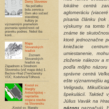
Domy Slovenov
lokálne centrá za
Na počiatku
bola zemnica
aglomeráciu (viaceré 
Dom ako súčasť
stavebnej
písania článku (rok
kultúry je
významným prameňom
výskumy na tomto hr
poznania spoločnosti od
praveku podnes. Nebol iba
známe tie skutočnost
konš...
ktoré jednoznačne p
Mapa
kniežacie centrum
Slovanských
hradísk
umiestanenie, mohu
Zoznam
Slovanských
zloženie nálezov a m
hradísk na
Západnom a Strednom
podľa môjho názoru 
Slovensku (viď mapa dolu) 1.
správne centrá Veľk
Beckov-Hrad (Trenčiansky
VÚC; Kodoňová/Tólhová ...
ešte významnejšiu agl
Kostol sv.
Veligradu, Mikulčici
Margity
Antiochijskej –
špekulácií. Taktiež 
najstaršia
stojaca stavba
Július Vavák na Hra
na Slovensku
názoru
naznačujú, ž
„Kostol sv. Margity