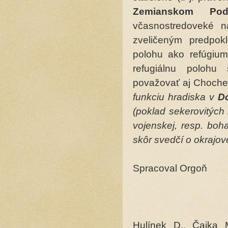
Zemianskom Po
včasnostredoveké n
zveličeným predpo
polohu ako refúgium
refugiálnu poloh
považovať aj Choche
funkciu hradiska v
Do
(poklad sekerovitých 
vojenskej, resp. boh
skôr svedčí o okrajovej
Spracoval Orgoň
Hulínek D., Čaj