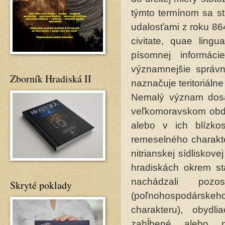
týmto termínom sa st
udalosťami z roku 864
civitate, quae lingu
písomnej informáci
významnejšie správn
Zborník Hradiská II
naznačuje teritoriálne
Nemalý význam dosah
veľkomoravskom obdo
alebo v ich blízko
remeselného charakte
nitrianskej sídliskov
hradiskách okrem sta
nachádzali pozo
Skryté poklady
(poľnohospodársk
charakteru), obydl
zahĺbené alebo 