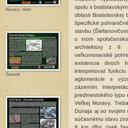
spolu s bratislavským
Nimnica - Holíš
oblasti Bratislavske
špecifické pohraničné 
.
stavbu (Štefanovičov
o inom spoločensko
architektúry z 9. 
veľkomoravské pohre
existencia dvoch 
interpretovať funkciu
Železník
aglomerácie s vý
zázemím. Interpretác
.
predmestského typu m
Veľkej Moravy. Treba
Dunaja aj so svojimi
súčasnému stavu znač
8 km dlhý úsek ľa