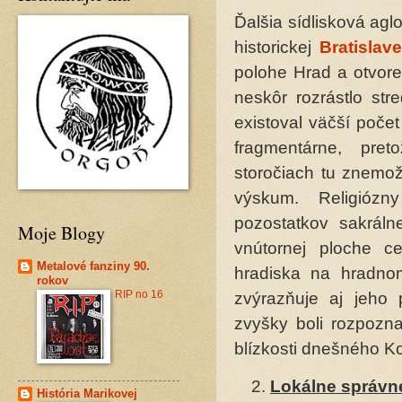
Ďalšia sídlisková ag
historickej
Bratislave
polohe Hrad a otvoren
neskôr rozrástlo st
existoval väčší poče
fragmentárne, pret
storočiach tu znemožn
výskum. Religiózn
pozostatkov sakráln
Moje Blogy
vnútornej ploche ce
Metalové fanziny 90.
hradiska na hradnom
rokov
RIP no 16
zvýrazňuje aj jeho 
zvyšky boli rozpoz
blízkosti dnešného Ko
Lokálne správn
História Marikovej