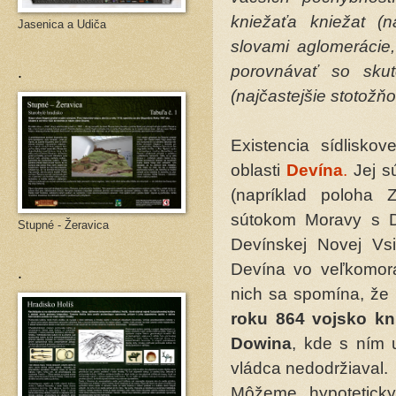
kniežaťa kniežat (n
Jasenica a Udiča
slovami aglomerácie,
.
porovnávať so skut
(najčastejšie stotož
Existencia sídlisko
oblasti
Devína
.
Jej s
(napríklad poloha 
sútokom Moravy s D
Stupné - Žeravica
Devínskej Novej V
.
Devína vo veľkomor
nich sa spomína, že
roku 864 vojsko kn
Dowina
, kde s ním 
vládca nedodržiaval.
Môžeme hypoteticky 