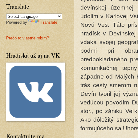
Translate
devínskej územnej 
údolím v Karlovej V
Powered by
Translate
Novú Ves. Táto prís
hradísk v Devínskej
Prečo to vlastne robím?
vdaka svojej geograf
bodmi pri obran
Hradiská už aj na VK
predpokladaného pr
komunikačnej tepn
západne od Malých K
trás cesty smerom na
Devín tvoril jej vý
vedúcou povodím Du
stor., po zániku Veľ
Ako dôležitý strate
formujúceho sa Uhors
Kontaktujte ma