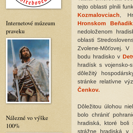
tejto oblasti plnili 
Kozmalovciach
, H
Internetové múzeum
Hronskom Beňadik
praveku
nedoloženom hradi
oblasti Stredosloven
Zvolene-Môťovej. V j
bodu hradisko v
Det
hradísk s vojensko-s
dôležitý hospodárs
stránke relatívne vý
Čenkov.
Dôležitou úlohou nie
bolo chrániť pohrani
Nálezné vo výške
hradiská, ktoré boli
100%
strážne hradiská v