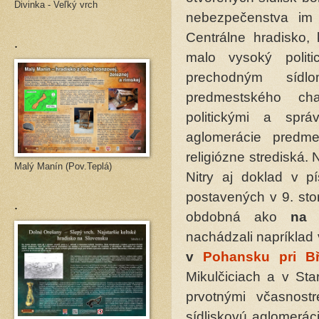
Divinka - Veľký vrch
nebezpečenstva im 
Centrálne hradisko, 
.
malo vysoký polit
prechodným sídlo
predmestského cha
politickými a sprá
aglomerácie predme
religiózne strediská.
Malý Manín (Pov.Teplá)
Nitry aj doklad v p
postavených v 9. stor
.
obdobná ako
na 
nachádzali napríklad
v
Pohansku pri Bř
Mikulčiciach a v St
prvotnými včasnos
sídliskovú aglomerác