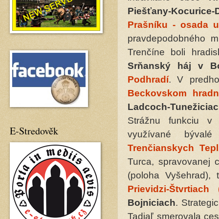
Piešťany-Kocurice-
Prašníku - osada u
pravdepodobného mi
Trenčíne boli hradi
Srňanský háj v B
Podhradí
. V predho
Beckovskom hradn
Ladcoch-Tunežicia
Strážnu funkciu v 
E-Stredověk
využívané býval
Trenčianskych Tepl
Turca, spravovanej 
(poloha Vyšehrad), 
Prievidzi-Štvrtiach
Bojniciach
. Strateg
Tadiaľ smerovala ces