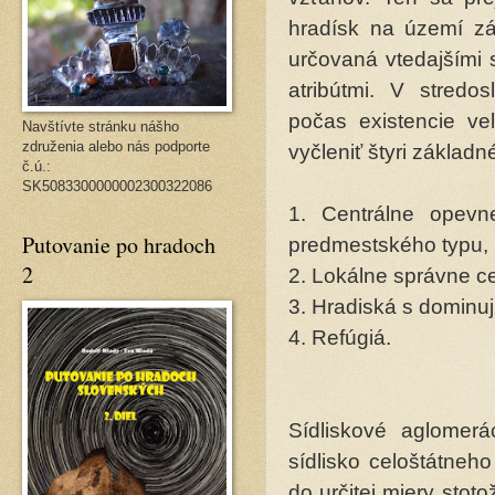
hradísk na území zá
určovaná vtedajšími 
atribútmi. V stred
počas existencie v
Navštívte stránku nášho
združenia alebo nás podporte
vyčleniť štyri základn
č.ú.:
SK5083300000002300322086
1. Centrálne opevne
Putovanie po hradoch
predmestského typu, 
2
2. Lokálne správne c
3. Hradiská s dominu
4. Refúgiá.
Sídliskové aglomerá
sídlisko celoštátne
do určitej miery stot