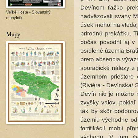
Devínom ťažko prek
Veľké Hoste - Slovanský
nadväzovali svahy M
mohylník
úsek mohol na vtedajš
Mapy
prírodnú prekážku. T
počas povodní aj v 
osídlené územia Brat
preto absencia výraz
sporadické nálezy z 
územnom priestore o
(Riviéra - Devínska/ 
Devín nie je možno 
zvyšky valov, pokiaľ
tak by skôr podporova
územiu východne od 
fortifikácií mohli 
.
východu. V tom čas