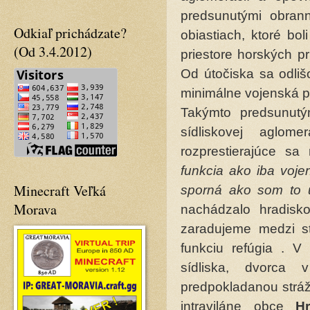
predsunutými obran
Odkiaľ prichádzate?
obiastiach, ktoré bo
(Od 3.4.2012)
priestore horských pr
Od útočiska sa odliš
minimálne vojenská 
Takýmto predsunutým
sídliskovej aglo
rozprestierajúce sa
funkcia ako iba voje
Minecraft Veľká
sporná ako som to u
Morava
nachádzalo hradis
zaradujeme medzi st
funkciu refúgia . V
sídliska, dvorca
predpokladanou strá
intraviláne obce
H