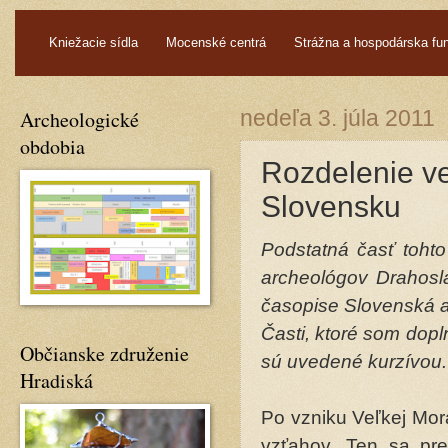
.
Kniežacie sídla
Mocenské centrá
Strážna a hospodárska fu
Archeologické
nedeľa 3. júla 2011
obdobia
Rozdelenie v
Slovensku
Podstatná časť tohto
archeológov Drahosl
časopise Slovenská a
Časti, ktoré som dop
Občianske združenie
sú uvedené kurzívou.
Hradiská
Po vzniku Veľkej Mor
vzťahov. Ten sa prej