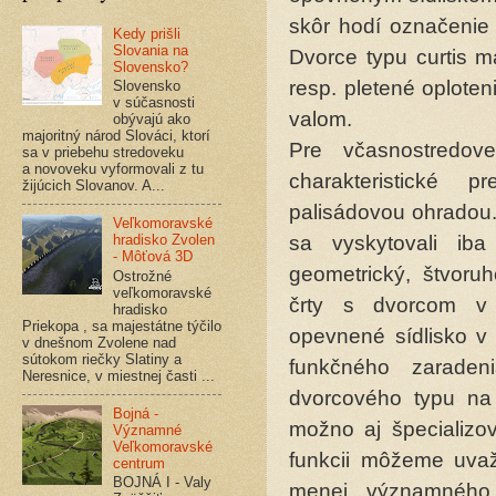
skôr hodí označenie 
Kedy prišli
Slovania na
Dvorce typu curtis m
Slovensko?
resp. pletené oplote
Slovensko
v súčasnosti
valom.
obývajú ako
majoritný národ Slováci, ktorí
Pre včasnostredove
sa v priebehu stredoveku
a novoveku vyformovali z tu
charakteristické 
žijúcich Slovanov. A...
palisádovou ohradou
Veľkomoravské
hradisko Zvolen
sa vyskytovali ib
- Môťová 3D
geometrický, štvoru
Ostrožné
veľkomoravské
črty s dvorcom v
hradisko
Priekopa , sa majestátne týčilo
opevnené sídlisko 
v dnešnom Zvolene nad
sútokom riečky Slatiny a
funkčného zaradeni
Neresnice, v miestnej časti ...
dvorcového typu n
Bojná -
možno aj špecializo
Významné
Veľkomoravské
funkcii môžeme uva
centrum
BOJNÁ I - Valy
menej významného d