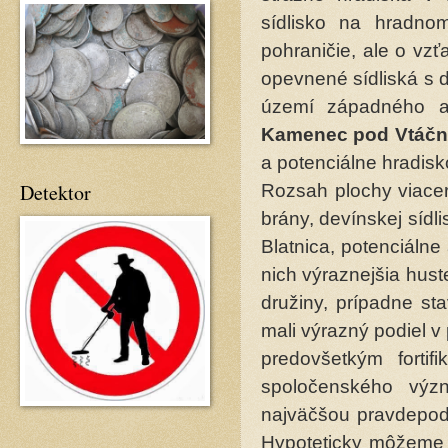
sídlisko na hradno
pohraničie, ale o vz
opevnené sídliská s 
území západného a 
Kamenec pod Vtáčn
a potenciálne hradis
Detektor
Rozsah plochy viacer
brány, devínskej sídli
Blatnica, potenciáln
nich výraznejšia huste
družiny, prípadne st
mali výrazný podiel v
predovšetkým fortif
spoločenského výz
najväčšou pravdepod
Hypoteticky môžeme z