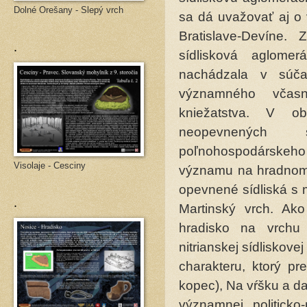
Dolné Orešany - Slepý vrch
sa dá uvažovať aj o 
Bratislave-Devíne.
.
sídlisková aglom
nachádzala v súčas
významného včasn
kniežatstva. V o
neopevnených s
poľnohospodárskeho
Visolaje - Cesciny
významu na hradnom k
opevnené sídliská s 
.
Martinský vrch. Ak
hradisko na vrchu
nitrianskej sídliskov
charakteru, ktorý pr
kopec), Na vŕšku a d
významnej politicko