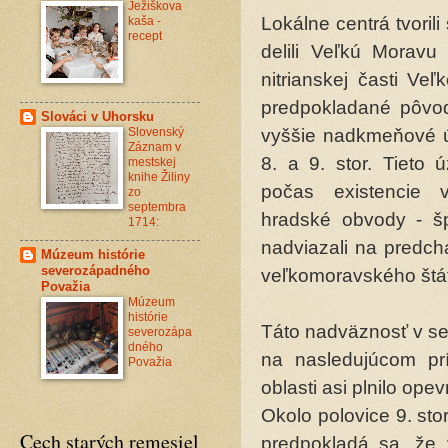
Ježiškova
Lokálne centrá tvoril
kaša -
recept
delili Veľkú Moravu
nitrianskej časti Ve
predpokladané pôvod
Slováci v Uhorsku
Slovenský
vyššie nadkmeňové ú
Záznam v
8. a 9. stor. Tieto 
mestskej
knihe Žiliny
počas existencie v
zo
septembra
hradské obvody - špa
1714:
nadviazali na predch
Múzeum histórie
severozápadného
veľkomoravského štát
Považia
Múzeum
histórie
Táto nadväznosť v se
severozápa
dného
na nasledujúcom prí
Považia
oblasti asi plnilo ope
Okolo polovice 9. sto
Cech starých remesiel
predpokladá sa, že