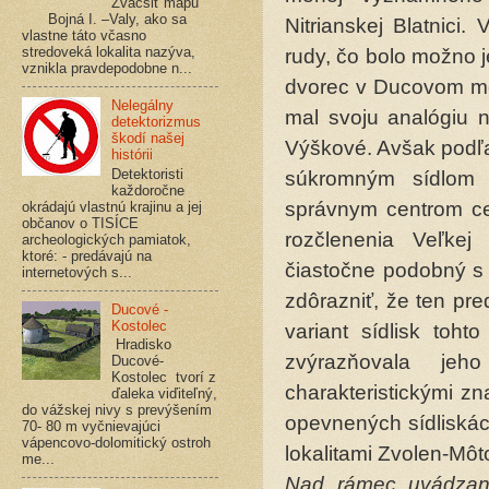
Zväčšiť mapu
Bojná I. –Valy, ako sa
Nitrianskej Blatnici.
vlastne táto včasno
stredoveká lokalita nazýva,
rudy, čo bolo možno je
vznikla pravdepodobne n...
dvorec v Ducovom med
Nelegálny
mal svoju analógiu n
detektorizmus
škodí našej
Výškové. Avšak podľ
histórii
Detektoristi
súkromným sídlom 
každoročne
správnym centrom cel
okrádajú vlastnú krajinu a jej
občanov o TISÍCE
rozčlenenia Veľke
archeologických pamiatok,
ktoré: - predávajú na
čiastočne podobný s 
internetových s...
zdôrazniť, že ten pr
Ducové -
Kostolec
variant sídlisk toh
Hradisko
zvýrazňovala je
Ducové-
Kostolec tvorí z
charakteristickými z
ďaleka viďiteľný,
do vážskej nivy s prevýšením
opevnených sídliskác
70- 80 m vyčnievajúci
vápencovo-dolomitický ostroh
lokalitami Zvolen-Môt
me...
Nad rámec uvádzan