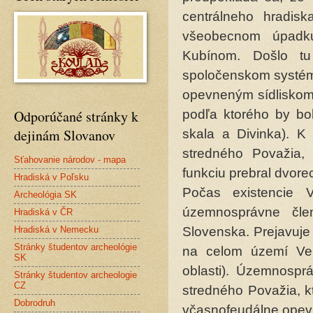
centrálneho hradis
všeobecnom úpadk
Kubínom. Došlo t
spoločenskom systém
opevneným sídliskom 
Odporúčané stránky k
podľa ktorého by bo
dejinám Slovanov
skala a Divinka). K
stredného Považia,
Sťahovanie národov - mapa
funkciu prebral dvore
Hradiská v Poľsku
Počas existencie 
Archeológia SK
územnosprávne čl
Hradiská v ČR
Hradiská v Nemecku
Slovenska. Prejavuje
Stránky študentov archeológie
na celom území Veľ
SK
oblasti). Územnosprá
Stránky študentov archeologie
CZ
stredného Považia, 
Dobrodruh
včasnofeudálne opev