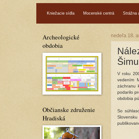
.
Kniežacie sídla
Mocenské centrá
Strážna 
Archeologické
nedeľa 18. 
obdobia
Nález
Šimu
V roku 200
vedením M
záchranu 
podarilo p
obdobia pú
Občianske združenie
So súhlas
Hradiská
Slovensku 
publikova