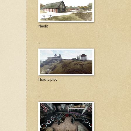
Neolit
.
Hrad Liptov
.