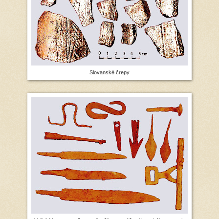
Slovanské črepy