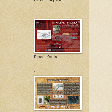
Prosné - Zlatý kôň
.
Prosné - Obetisko
.