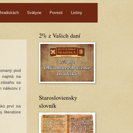
hradiskách
Svätyne
Povesti
Listiny
2% z Vašich daní
konaný pod
ý najmä na
 zásahu sa
h nálezov z
Starosloviensky
slovník
ko prví na
 literatúre