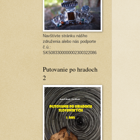
Navštívte stránku nášho
združenia alebo nás podporte
č.ú.:
SK5083300000002300322086
Putovanie po hradoch
2