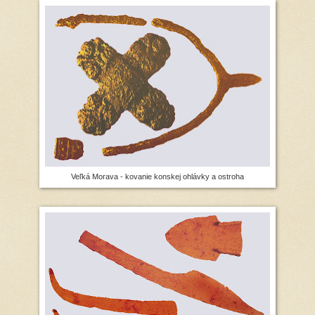
Veľká Morava - kovanie konskej ohlávky a ostroha