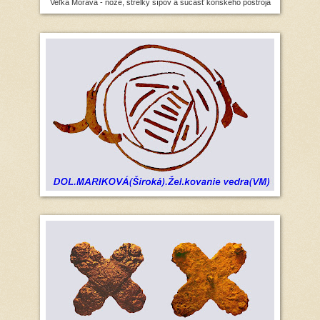
Veľká Morava - nože, strelky šípov a súčasť konského postroja