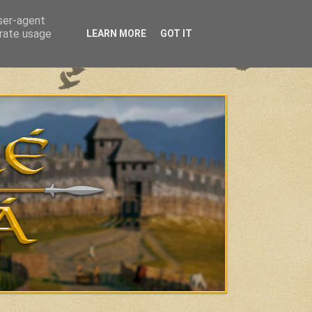
user-agent
erate usage
LEARN MORE
GOT IT