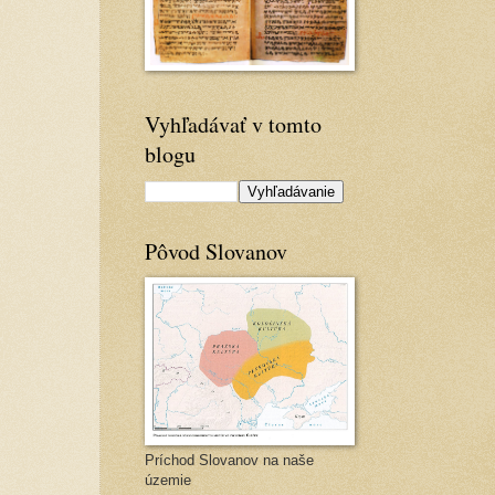
Vyhľadávať v tomto
blogu
Pôvod Slovanov
Príchod Slovanov na naše
územie