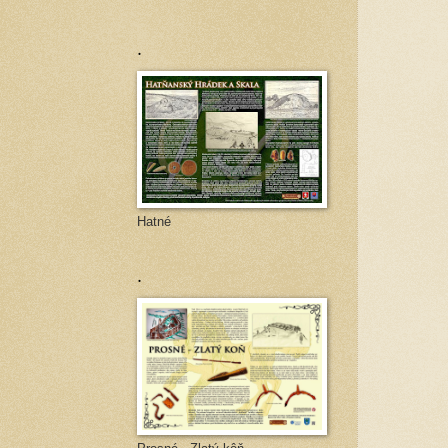
.
Hatné
.