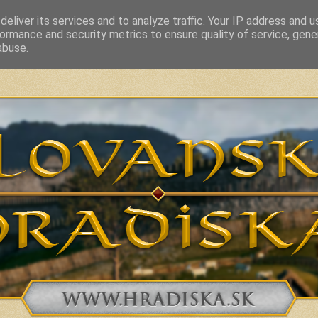
eliver its services and to analyze traffic. Your IP address and 
ormance and security metrics to ensure quality of service, gen
vakia and related countries from 7th to 10th Century
abuse.