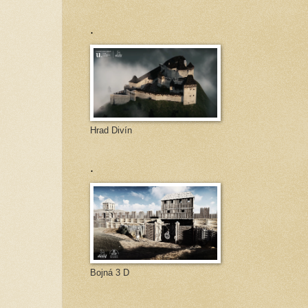
.
Hrad Divín
.
Bojná 3 D