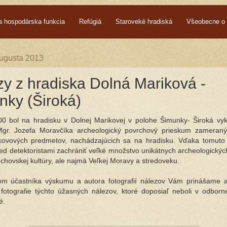
a hospodárska funkcia
Refúgiá
Staroveké hradiská
Všeobecne o 
augusta 2013
y z hradiska Dolná Mariková -
nky (Široká)
0 bol na hradisku v Dolnej Marikovej v polohe Šimunky- Široká vy
gr. Jozefa Moravčíka archeologický povrchový prieskum zameran
kovových predmetov, nachádzajúcich sa na hradisku. Vďaka tomuto
red detektoristami zachrániť veľké množstvo unikátnych archeologickýc
chovskej kultúry, ale najmä Veľkej Moravy a stredoveku.
om účastníka výskumu a autora fotografií nálezov Vám prinášame a
fotografie týchto úžasných nálezov, ktoré doposiaľ neboli v odbornej
né.