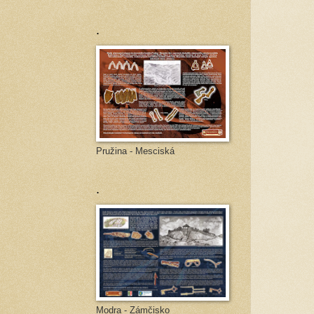
.
Pružina - Mesciská
.
Modra - Zámčisko