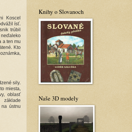
Knihy o Slovanoch
ni Koscel
vážil ísť.
nik trúbil
a neďaleko
a a ten mu
ätené. Kto
Poznámka,
zené sily.
to miesta,
vy, oblasť
Naše 3D modely
 základe
 na ústnu