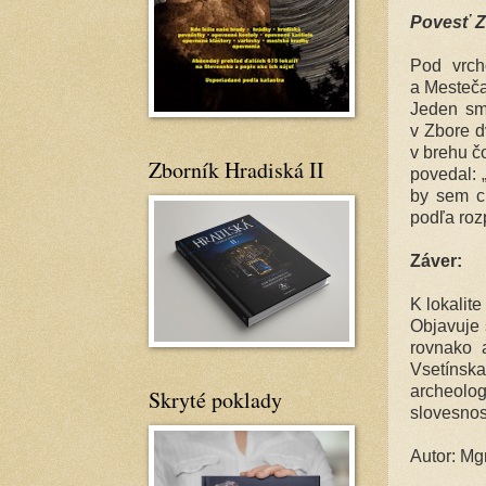
Povesť Z
Pod vrch
a Mesteča
Jeden sme
v Zbore d
v brehu č
Zborník Hradiská II
povedal: 
by sem c
podľa roz
Záver:
K lokalite
Objavuje s
rovnako a
Vsetíns
archeolo
Skryté poklady
slovesnos
Autor: Mg