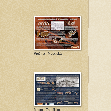
.
Pružina - Mesciská
.
Modra - Zámčisko