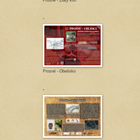
Prosné - Zlatý kôň
.
Prosné - Obetisko
.