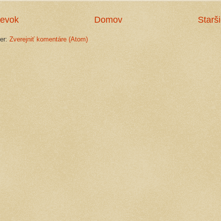
pevok
Domov
Starš
ber:
Zverejniť komentáre (Atom)