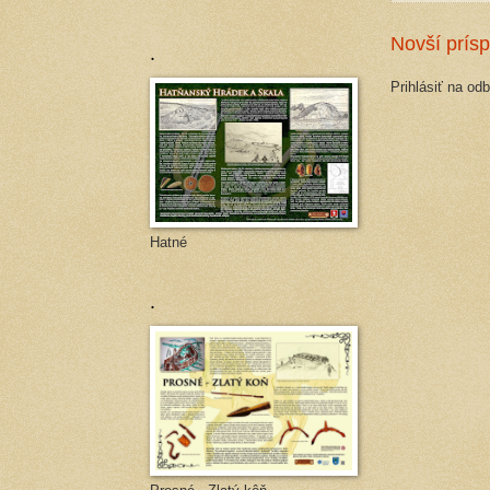
Novší prís
.
Prihlásiť na od
Hatné
.