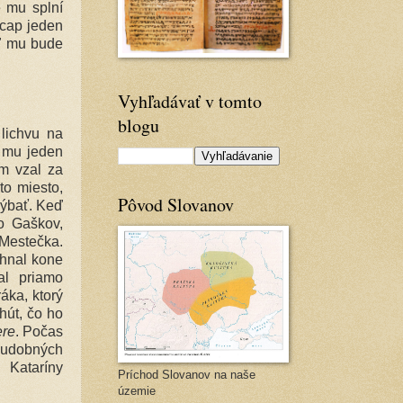
e mu splní
 cap jeden
eď mu bude
Vyhľadávať v tomto
blogu
lichvu na
z mu jeden
om vzal za
 to miesto,
Pôvod Slovanov
hýbať. Keď
do Gaškov,
 Mestečka.
 hnal kone
nal priamo
áka, ktorý
hút, čo ho
re
. Počas
hudobných
 Kataríny
Príchod Slovanov na naše
územie