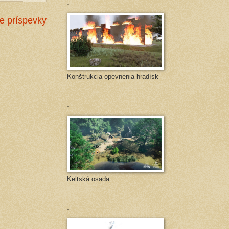
.
ie príspevky
Konštrukcia opevnenia hradísk
.
Keltská osada
.