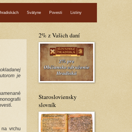
hradiskách
Svätyne
Povesti
Listiny
2% z Vašich daní
pokladanej
Autorom je
aznamenané
Starosloviensky
onografii
slovník
vestí.
z na vrchu