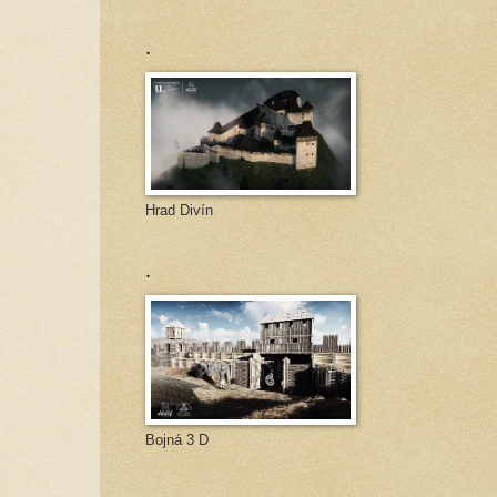
.
Hrad Divín
.
Bojná 3 D