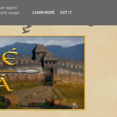
user-agent
erate usage
LEARN MORE
GOT IT