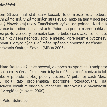
ámčiská:
om Stráža mal stáť starý koscel. Toto miesto volali Zbora
ni Zámčiská. V Zámčiskách strašievalo, nikto sa tam v noci neod
lý človek vraj raz v Zámčiskách vyčkal do polnoci. Keď hlás
vanástu hodinu, dostal strach. Potom sa pod ním zem pohla 
osi puklo. Zo škáry, pomedzi korene bukov sa ukázal tieň chlap
„už nikdy sem nechoď“. Toto je miesto, ktoré nesmie byť znesv
hodil z obyčajných ľudí môže spôsobiť ohromné nešťastie. 
právania Ondreja Ševelu (Mišún 2006).
 Hradište sa viažu dve povesti, v ktorých sa spomínajú nadprirod
a tu motív čerta, čisto teoreticky tu môže ísť o démonizáciu toh
ko v prípade blízkej polohy Jezero. V priľahlej časti Mora
ka, bola táto problematika podrobne rozpracovaná, na
gických lokalít z obdobia včasného stredoveku v náväznosti
ť v regióne (Hlavica 2009).
r. Peter Schreiber