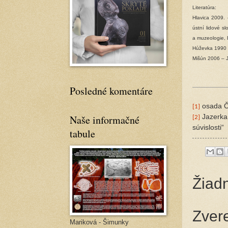
Literatúra:
Hlavica 2009. 
ústní lidové sl
a muzeologie, 
Húževka 1990 –
Mišún 2006 – J
Posledné komentáre
osada Č
[1]
Naše informačné
Jazerka,
[2]
súvislosti“
tabule
Žiad
Zver
Mariková - Šimunky