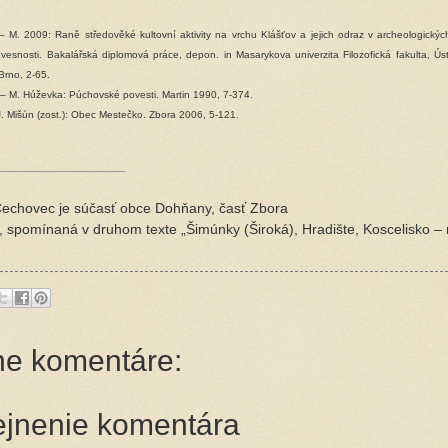
– M. 2009: Raně středověké kultovní aktivity na vrchu Klášťov a jejich odraz v archeologick
ovesnosti.
Bakalářská diplomová práce, depon. in Masarykova univerzita Filozofická fakulta, Ús
Brno, 2-65.
 M. Húževka: Púchovské povesti. Martin 1990, 7-374.
. Mišún (zost.): Obec Mestečko. Zbora 2006, 5-121.
echovec je súčasť obce Dohňany, časť Zbora
 spomínaná v druhom texte „Šimúnky (Široká), Hradište, Koscelisko 
ne komentáre:
ejnenie komentára