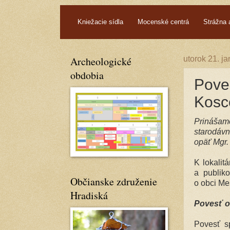
.
Kniežacie sídla
Mocenské centrá
Strážna 
Archeologické
utorok 21. j
obdobia
Pove
Kosc
Prinášam
starodávn
opäť Mgr.
K lokalit
a publik
Občianske združenie
o obci Me
Hradiská
Povesť o
Povesť sp