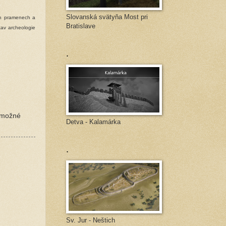
Slovanská svätyňa Most pri
ých pramenech a
Bratislave
tav archeologie
.
– možné
Detva - Kalamárka
.
Sv. Jur - Neštich