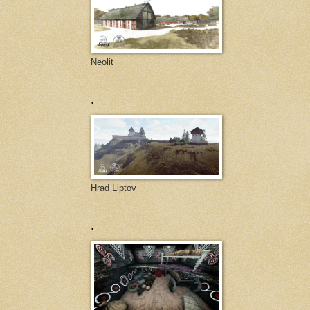
Neolit
.
Hrad Liptov
.