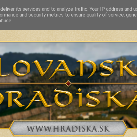
eliver its services and to analyze traffic. Your IP address and 
ormance and security metrics to ensure quality of service, gen
vakia and related countries from 7th to 10th Century
abuse.