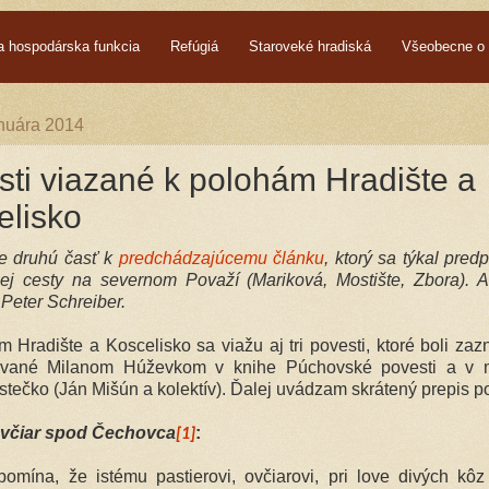
a hospodárska funkcia
Refúgiá
Staroveké hradiská
Všeobecne o 
anuára 2014
sti viazané k polohám Hradište a
elisko
e druhú časť k
predchádzajúcemu článku
, ktorý sa týkal pred
ej cesty na severnom Považí (Mariková, Mostište, Zbora). 
 Peter Schreiber.
ám Hradište a Koscelisko sa viažu aj tri povesti, ktoré boli z
ované Milanom Húževkom v knihe Púchovské povesti a v m
stečko (Ján Mišún a kolektív). Ďalej uvádzam skrátený prepis po
včiar spod Čechovca
:
[1]
omína, že istému pastierovi, ovčiarovi, pri love divých kô