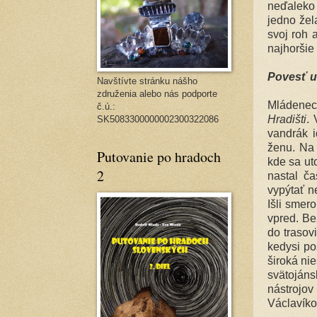
neďaleko
jedno žel
svoj roh 
najhoršie
Povesť u
Navštívte stránku nášho
združenia alebo nás podporte
Mládenec
č.ú.:
Hradišti
.
SK5083300000002300322086
vandrák i
ženu. Na 
Putovanie po hradoch
kde sa ut
2
nastal ča
vypýtať n
Išli smer
vpred. Be
do trasov
kedysi po
široká nie
svätoján
nástrojo
Václavíko