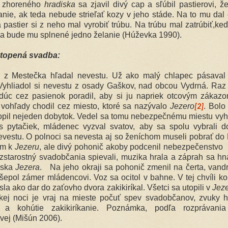
 zhoreného
hradiska
sa zjavil divý cap a sľúbil pastierovi, ž
anie, ak teda nebude strieľať kozy v jeho stáde. Na to mu dal
a pastier si z neho mal vyrobiť trúbu. Na trúbu mal zatrúbiť,k
 a bude mu splnené jedno želanie (Húževka 1990).
topená svadba:
 z Mestečka hľadal nevestu. Už ako malý chlapec pásaval 
 Vyhliadol si nevestu z osady Gaškov, nad obcou Vydrná. Ra
dúc cez pasienok poradil, aby si ju napriek otcovým zákaz
vohľady chodil cez miesto, ktoré sa nazývalo
Jezero
. Bolo
[2]
opil nejeden dobytok. Vedel sa tomu nebezpečnému miestu vy
s pytačiek, mládenec vyzval svatov, aby sa spolu vybrali 
evestu. O polnoci sa nevesta aj so ženíchom museli pobrať do
om k
Jezeru
, ale divý pohonič akoby podcenil nebezpečenstvo
zstarostný svadobčania spievali, muzika hrala a záprah sa h
iska
Jezera
. Na jeho okraji sa pohonič zmenil na čerta, vandr
šepol zámer mládencovi. Voz sa ocitol v bahne. V tej chvíli ko
sla ako dar do zaťovho dvora zakikiríkal. Všetci sa utopili v
Jeze
skej noci je vraj na mieste počuť spev svadobčanov, zvuky 
v a kohútie zakikiríkanie. Poznámka, podľa rozprávania
vej (Mišún 2006).