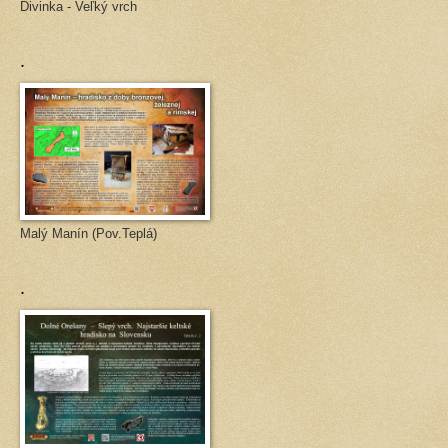
Divinka - Veľký vrch
.
Malý Manín (Pov.Teplá)
.