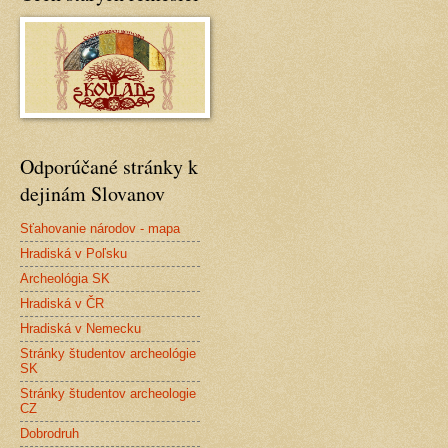
Odporúčané stránky k
dejinám Slovanov
Sťahovanie národov - mapa
Hradiská v Poľsku
Archeológia SK
Hradiská v ČR
Hradiská v Nemecku
Stránky študentov archeológie
SK
Stránky študentov archeologie
CZ
Dobrodruh