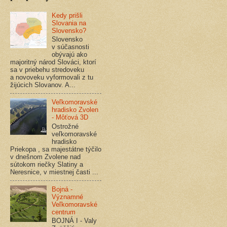
Kedy prišli
Slovania na
Slovensko?
Slovensko
v súčasnosti
obývajú ako
majoritný národ Slováci, ktorí
sa v priebehu stredoveku
a novoveku vyformovali z tu
žijúcich Slovanov. A...
Veľkomoravské
hradisko Zvolen
- Môťová 3D
Ostrožné
veľkomoravské
hradisko
Priekopa , sa majestátne týčilo
v dnešnom Zvolene nad
sútokom riečky Slatiny a
Neresnice, v miestnej časti ...
Bojná -
Významné
Veľkomoravské
centrum
BOJNÁ I - Valy