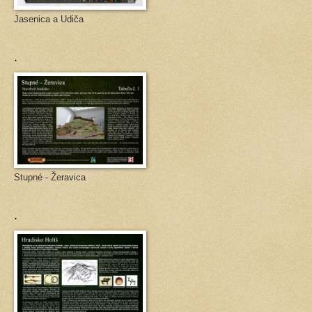
Jasenica a Udiča
.
Stupné - Žeravica
.