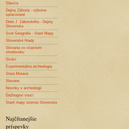
Slavica
Dejiny Záhoria - výborne
spracované
Dielo J. Záborského - Dejiny
Slovenska
Svet Geografie - Staré Mapy
Slovenské Hrady
Slovania vo včasnom
stredoveku
Siváci
Experimentálna archeologia
Stará Morava
Slovane
Novinky v archeologii
Dažbogovi vnuci
Staré mapy územia Slovenska
Najčítanejšie
príspevky