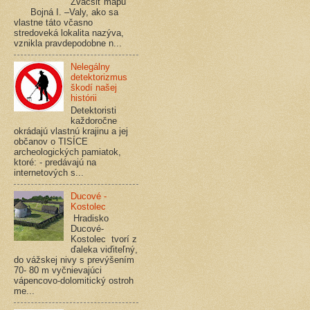
Zväčšiť mapu
Bojná I. –Valy, ako sa
vlastne táto včasno
stredoveká lokalita nazýva,
vznikla pravdepodobne n...
Nelegálny
detektorizmus
škodí našej
histórii
Detektoristi
každoročne
okrádajú vlastnú krajinu a jej
občanov o TISÍCE
archeologických pamiatok,
ktoré: - predávajú na
internetových s...
Ducové -
Kostolec
Hradisko
Ducové-
Kostolec tvorí z
ďaleka viďiteľný,
do vážskej nivy s prevýšením
70- 80 m vyčnievajúci
vápencovo-dolomitický ostroh
me...