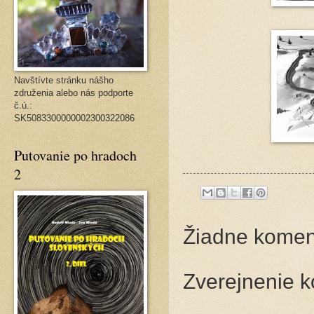
Navštívte stránku nášho
združenia alebo nás podporte
č.ú.:
SK5083300000002300322086
Putovanie po hradoch
2
Žiadne komen
Zverejnenie 