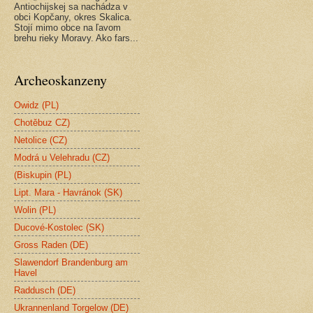
Antiochijskej sa nachádza v
obci Kopčany, okres Skalica.
Stojí mimo obce na ľavom
brehu rieky Moravy. Ako fars...
Archeoskanzeny
Owidz (PL)
Chotěbuz CZ)
Netolice (CZ)
Modrá u Velehradu (CZ)
(Biskupin (PL)
Lipt. Mara - Havránok (SK)
Wolin (PL)
Ducové-Kostolec (SK)
Gross Raden (DE)
Slawendorf Brandenburg am
Havel
Raddusch (DE)
Ukrannenland Torgelow (DE)