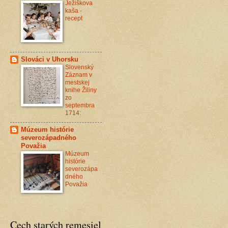
Ježiškova
kaša -
recept
Slováci v Uhorsku
Slovenský
Záznam v
mestskej
knihe Žiliny
zo
septembra
1714:
Múzeum histórie
severozápadného
Považia
Múzeum
histórie
severozápa
dného
Považia
Cech starých remesiel