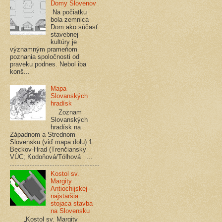
Domy Slovenov
Na počiatku
bola zemnica
Dom ako súčasť
stavebnej
kultúry je
významným prameňom
poznania spoločnosti od
praveku podnes. Nebol iba
konš...
Mapa
Slovanských
hradísk
Zoznam
Slovanských
hradísk na
Západnom a Strednom
Slovensku (viď mapa dolu) 1.
Beckov-Hrad (Trenčiansky
VÚC; Kodoňová/Tólhová ...
Kostol sv.
Margity
Antiochijskej –
najstaršia
stojaca stavba
na Slovensku
„Kostol sv. Margity