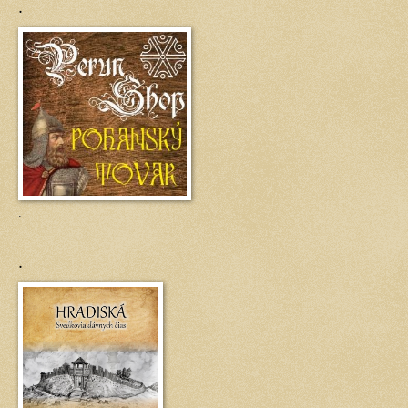
.
.
.