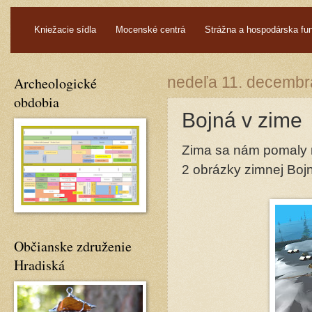
.
Kniežacie sídla
Mocenské centrá
Strážna a hospodárska fu
Archeologické
nedeľa 11. decembr
obdobia
Bojná v zime
Zima sa nám pomaly r
2 obrázky zimnej Bojn
Občianske združenie
Hradiská