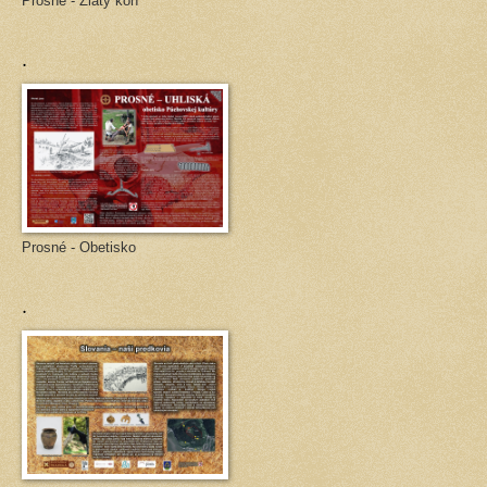
Prosné - Zlatý kôň
.
Prosné - Obetisko
.