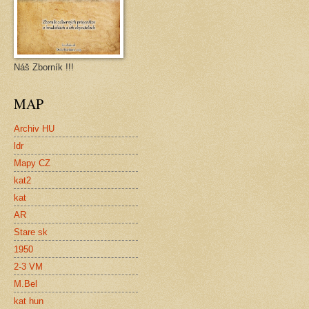
Náš Zborník !!!
MAP
Archiv HU
ldr
Mapy CZ
kat2
kat
AR
Stare sk
1950
2-3 VM
M.Bel
kat hun