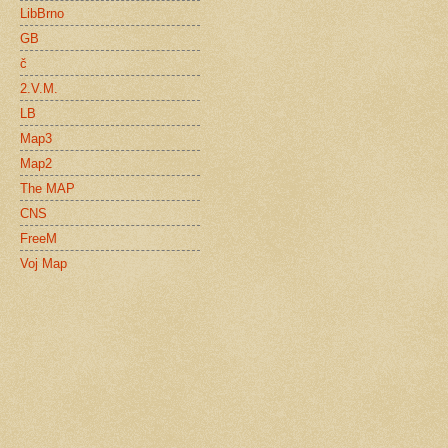
LibBrno
GB
č
2.V.M.
LB
Map3
Map2
The MAP
CNS
FreeM
Voj Map