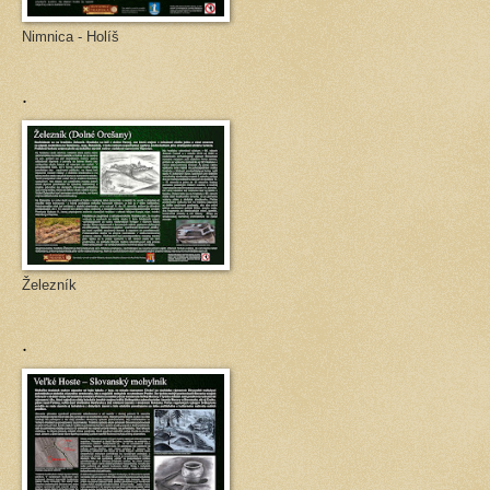
Nimnica - Holíš
.
Železník
.