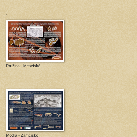
.
Pružina - Mesciská
.
Modra - Zámčisko