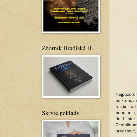
Zborník Hradiská II
Najpozoru
polkruhov 
rozdiel od
Skryté poklady
pripútanie
do I. stor
Zemplínom 
predstaviť,