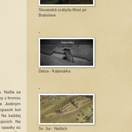
Slovanská svätyňa Most pri
Bratislave
.
Detva - Kalamárka
.
. Našla sa
ky z bronzu
ne. Jediným
opasok bol
 Na každej
júcich. Na
é opasky sú
Sv. Jur - Neštich