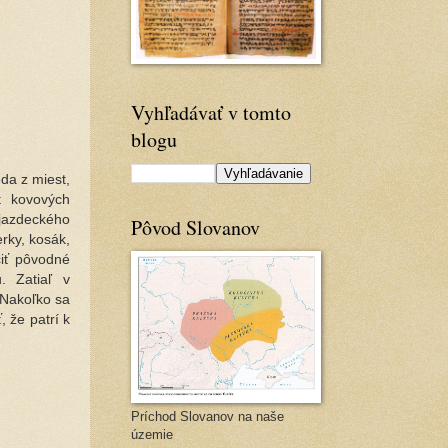
Vyhľadávať v tomto
blogu
da z miest,
t kovových
 jazdeckého
Pôvod Slovanov
rky, kosák,
čiť pôvodné
. Zatiaľ v
 Nakoľko sa
 že patrí k
Príchod Slovanov na naše
územie