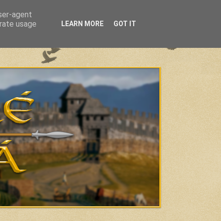
user-agent
erate usage
LEARN MORE
GOT IT