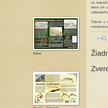
za najvzác
ktoré ich 
.
zabezpečen
Článok s 
minulosťou
Žiad
Hatné
.
Zver