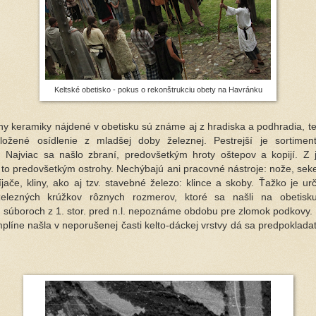
Keltské obetisko - pokus o rekonštrukciu obety na Havránku
hy keramiky nájdené v obetisku sú známe aj z hradiska a podhradia, te
ložené osídlenie z mladšej doby železnej. Pestrejší je sortimen
 Najviac sa našlo zbraní, predovšetkým hroty oštepov a kopijí. Z
ú to predovšetkým ostrohy. Nechýbajú ani pracovné nástroje: nože, seke
bíjače, kliny, ako aj tzv. stavebné železo: klince a skoby. Ťažko je ur
železných krúžkov rôznych rozmerov, ktoré sa našli na obetisku
 súboroch z 1. stor. pred n.l. nepoznáme obdobu pre zlomok podkovy.
plíne našla v neporušenej časti kelto-dáckej vrstvy dá sa predpokladať,