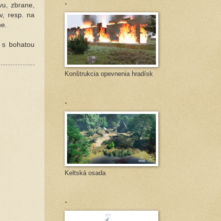
.
vu, zbrane,
v, resp. na
bne.
 s bohatou
Konštrukcia opevnenia hradísk
.
Keltská osada
.