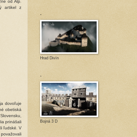
žne od Álp.
 artikel z
.
Hrad Divín
.
ja dovoľuje
né obetiská
 Slovensku,
Bojná 3 D
a prinášali
li ľudské. V
 považovali