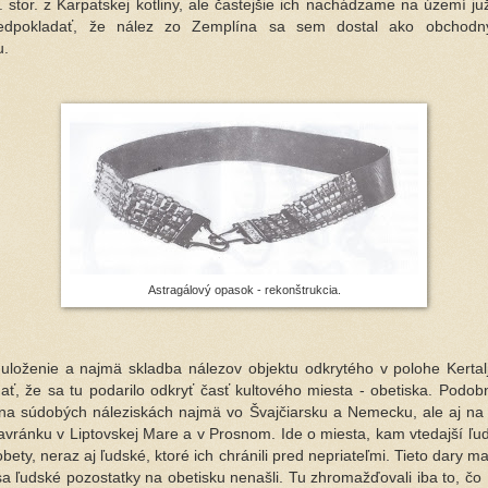
 stor. z Karpatskej kotliny, ale častejšie ich nachádzame na území ju
dpokladať, že nález zo Zemplína sa sem dostal ako obchodný
u.
Astragálový opasok - rekonštrukcia.
uloženie a najmä skladba nálezov objektu odkrytého v polohe Kertal
ať, že sa tu podarilo odkryť časť kultového miesta - obetiska. Podob
a súdobých náleziskách najmä vo Švajčiarsku a Nemecku, ale aj na
avránku v Liptovskej Mare a v Prosnom. Ide o miesta, kam vtedajší ľudi
ety, neraz aj ľudské, ktoré ich chránili pred nepriateľmi. Tieto dary ma
a ľudské pozostatky na obetisku nenašli. Tu zhromažďovali iba to, čo