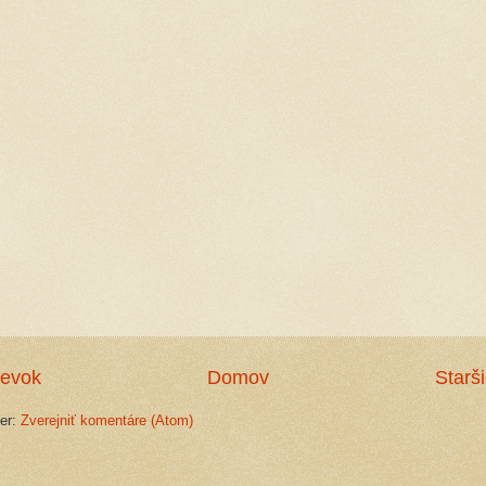
pevok
Domov
Starš
ber:
Zverejniť komentáre (Atom)