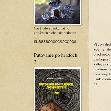
Navštívte stránku nášho
združenia alebo nás podporte
č.ú.:
SK5083300000002300322086
Všetky dru
kde je do
Putovanie po hradoch
predmetov.
výstroja s
2
šidlá, pre
poslanie 
nálezových
však v Zem
nej.