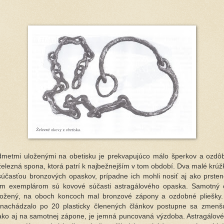
metmi uloženými na obetisku je prekvapujúco málo šperkov a ozdôb
 železná spona, ktorá patrí k najbežnejším v tom období. Dva malé krúž
súčasťou bronzových opaskov, prípadne ich mohli nosiť aj ako prste
ím exemplárom sú kovové súčasti astragálového opaska. Samotný 
ožený, na oboch koncoch mal bronzové zápony a ozdobné pliešky.
 nachádzalo po 20 plasticky členených článkov postupne sa zmenšu
ako aj na samotnej zápone, je jemná puncovaná výzdoba. Astragálov