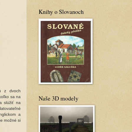
Knihy o Slovanoch
jú z dvoch
Naše 3D modely
koľko sa na
a slúžiť na
datovateľné
Anglickom a
je možné si