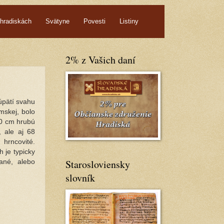
hradiskách
Svätyne
Povesti
Listiny
2% z Vašich daní
úpätí svahu
skej, bolo
40 cm hrubú
 ale aj 68
hrncovité.
h je typicky
Starosloviensky
ané, alebo
slovník