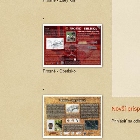
Prosné - Zlatý kôň
.
Prosné - Obetisko
.
Novší prís
Prihlásiť na od