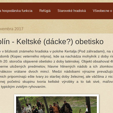
a hospodárska funkcia
Refúgiá
Staroveké hradiská
Všeobecne o 
novembra 2017
ín - Keltské (dácke?) obetisko
 v blízkosti známeho hradiska v polohe Kertalja (Pod záhradami), na 
omb (Kopec veterného mlyna), kde sa nachádza mohylník z doby rím
ch 20. storočia objavené obetisko z doby laténskej. Objekt obsahoval 
merne uložených predmetov, hlavne hlinených nádob a ich zlomkov,
nálezov vrátane dvoch mincí. Medzi nádobami výrazne prevažujú 
nich pripomínajú ešte tvary zo staršej doby železnej, ale väčšina z nic
nej početnú skupinu tvoria keltské výrobky a to tak sivé, maľov
 typickým zvislým ryhovaním.