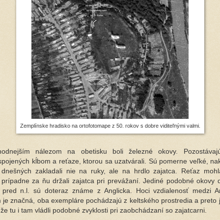
Zemplínske hradisko na ortofotomape z 50. rokov s dobre viditeľnými valmi.
hodnejším nálezom na obetisku boli železné okovy. Pozostáva
spojených kĺbom a reťaze, ktorou sa uzatvárali. Sú pomerne veľké, na
 dnešných zakladali nie na ruky, ale na hrdlo zajatca. Reťaz mohl
, prípadne za ňu držali zajatca pri prevážaní. Jediné podobné okovy 
. pred n.l. sú doteraz známe z Anglicka. Hoci vzdialenosť medzi 
je značná, oba exempláre pochádzajú z keltského prostredia a preto 
 že tu i tam vládli podobné zvyklosti pri zaobchádzaní so zajatcarni.