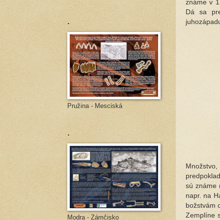
známe v 1.
Dá sa pre
.
juhozápad
Pružina - Mesciská
.
Množstvo, 
predpoklad
sú známe n
napr. na H
božstvám ob
Zemplíne s
Modra - Zámčisko