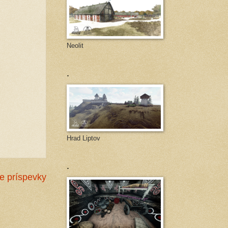
Neolit
.
Hrad Liptov
.
ie príspevky