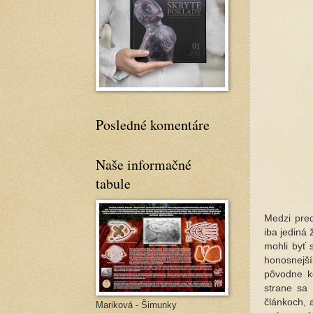
Posledné komentáre
Naše informačné
tabule
Medzi pred
iba jediná
mohli byť 
honosnejš
pôvodne k
strane sa
článkoch, 
Mariková - Šimunky