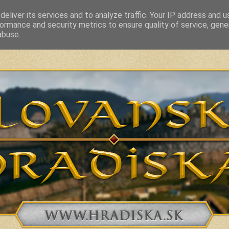
eliver its services and to analyze traffic. Your IP address and 
ormance and security metrics to ensure quality of service, gen
vakia and related countries from 7th to 10th Century
abuse.