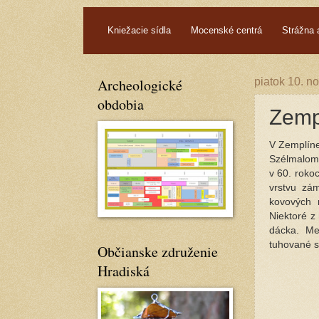
.
Kniežacie sídla
Mocenské centrá
Strážna 
Archeologické
piatok 10. 
obdobia
Zempl
V Zemplíne
Szélmalomd
v 60. roko
vrstvu zá
kovových 
Niektoré z 
dácka. Me
tuhované s
Občianske združenie
Hradiská