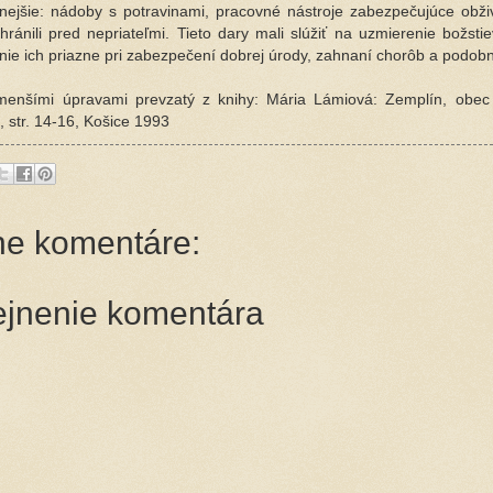
nejšie: nádoby s potravinami, pracovné nástroje zabezpečujúce obži
chránili pred nepriateľmi. Tieto dary mali slúžiť na uzmierenie božstie
ie ich priazne pri zabezpečení dobrej úrody, zahnaní chorôb a podo
menšími úpravami prevzatý z knihy: Mária Lámiová: Zemplín, obec
, str. 14-16, Košice 1993
ne komentáre:
ejnenie komentára