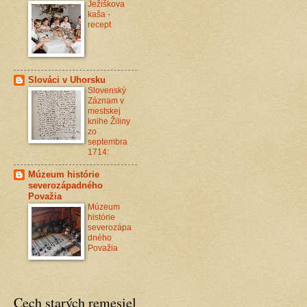
Ježiškova
kaša -
recept
Slováci v Uhorsku
Slovenský
Záznam v
mestskej
knihe Žiliny
zo
septembra
1714:
Múzeum histórie
severozápadného
Považia
Múzeum
histórie
severozápa
dného
Považia
Cech starých remesiel