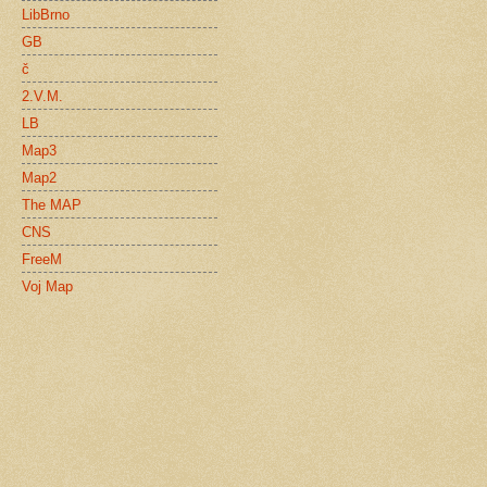
LibBrno
GB
č
2.V.M.
LB
Map3
Map2
The MAP
CNS
FreeM
Voj Map