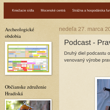
.
Kniežacie sídla
Mocenské centrá
Strážna a hospodárska fu
Archeologické
nedeľa 27. marca 2
obdobia
Podcast - Pr
Druhý diel podcastu od
venovaný výrobe pra
Občianske združenie
Hradiská