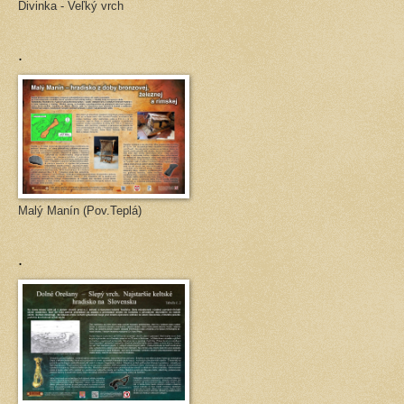
Divinka - Veľký vrch
.
Malý Manín (Pov.Teplá)
.