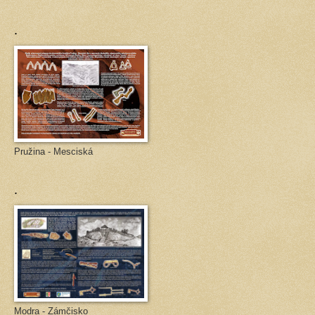
.
Pružina - Mesciská
.
Modra - Zámčisko