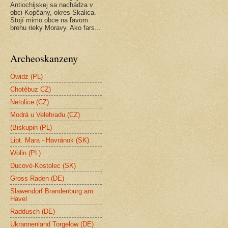
Antiochijskej sa nachádza v
obci Kopčany, okres Skalica.
Stojí mimo obce na ľavom
brehu rieky Moravy. Ako fars...
Archeoskanzeny
Owidz (PL)
Chotěbuz CZ)
Netolice (CZ)
Modrá u Velehradu (CZ)
(Biskupin (PL)
Lipt. Mara - Havránok (SK)
Wolin (PL)
Ducové-Kostolec (SK)
Gross Raden (DE)
Slawendorf Brandenburg am
Havel
Raddusch (DE)
Ukrannenland Torgelow (DE)