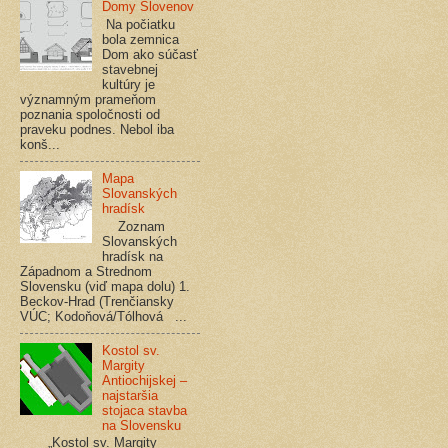
Domy Slovenov
Na počiatku
bola zemnica
Dom ako súčasť
stavebnej
kultúry je
významným prameňom
poznania spoločnosti od
praveku podnes. Nebol iba
konš...
Mapa
Slovanských
hradísk
Zoznam
Slovanských
hradísk na
Západnom a Strednom
Slovensku (viď mapa dolu) 1.
Beckov-Hrad (Trenčiansky
VÚC; Kodoňová/Tólhová ...
Kostol sv.
Margity
Antiochijskej –
najstaršia
stojaca stavba
na Slovensku
„Kostol sv. Margity