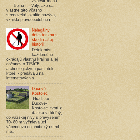
Zväčšiť mapu
Bojná I. –Valy, ako sa
vlastne táto včasno
stredoveká lokalita nazýva,
vznikla pravdepodobne n...
Nelegálny
detektorizmus
škodí našej
histórii
Detektoristi
každoročne
okrádajú vlastnú krajinu a jej
občanov o TISÍCE
archeologických pamiatok,
ktoré: - predávajú na
internetových s...
Ducové -
Kostolec
Hradisko
Ducové-
Kostolec tvorí z
ďaleka viďiteľný,
do vážskej nivy s prevýšením
70- 80 m vyčnievajúci
vápencovo-dolomitický ostroh
me...