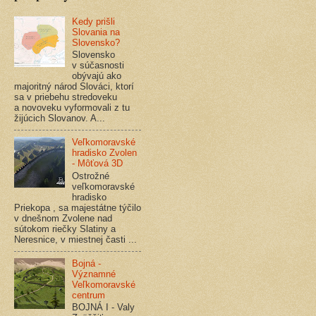
Kedy prišli
Slovania na
Slovensko?
Slovensko
v súčasnosti
obývajú ako
majoritný národ Slováci, ktorí
sa v priebehu stredoveku
a novoveku vyformovali z tu
žijúcich Slovanov. A...
Veľkomoravské
hradisko Zvolen
- Môťová 3D
Ostrožné
veľkomoravské
hradisko
Priekopa , sa majestátne týčilo
v dnešnom Zvolene nad
sútokom riečky Slatiny a
Neresnice, v miestnej časti ...
Bojná -
Významné
Veľkomoravské
centrum
BOJNÁ I - Valy