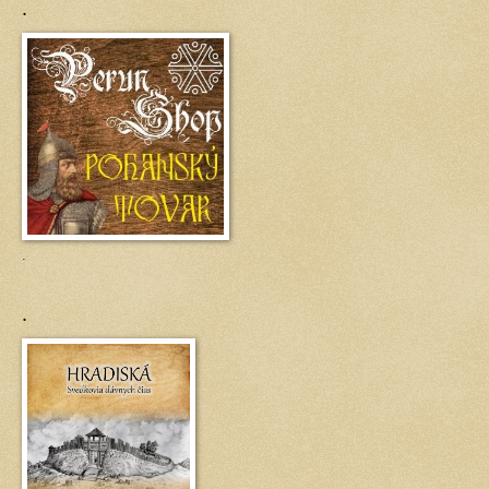
.
.
.