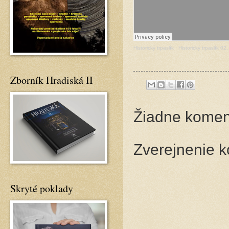
Historický trpaslík
·
Historický trpaslík 0
Zborník Hradiská II
Žiadne komen
Zverejnenie 
Skryté poklady