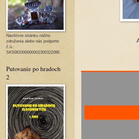
Navštívte stránku nášho
A
združenia alebo nás podporte
č.ú.:
SK5083300000002300322086
Putovanie po hradoch
2