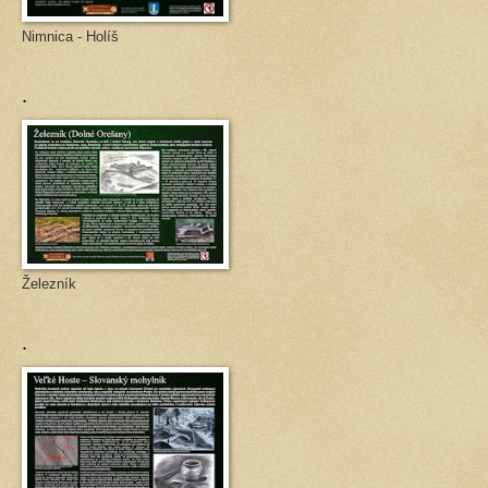
Nimnica - Holíš
.
Železník
.