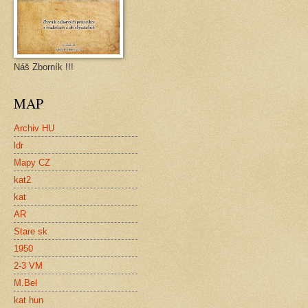
Náš Zborník !!!
MAP
Archiv HU
ldr
Mapy CZ
kat2
kat
AR
Stare sk
1950
2-3 VM
M.Bel
kat hun