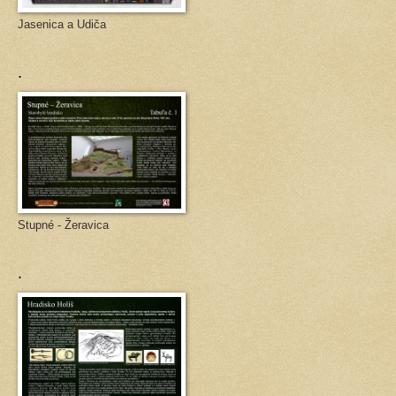
Jasenica a Udiča
.
Stupné - Žeravica
.