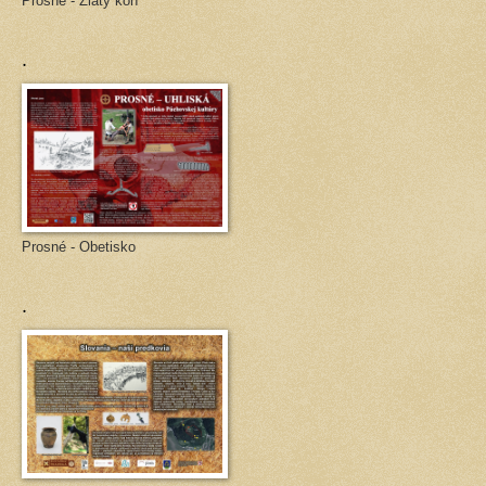
Prosné - Zlatý kôň
.
Prosné - Obetisko
.