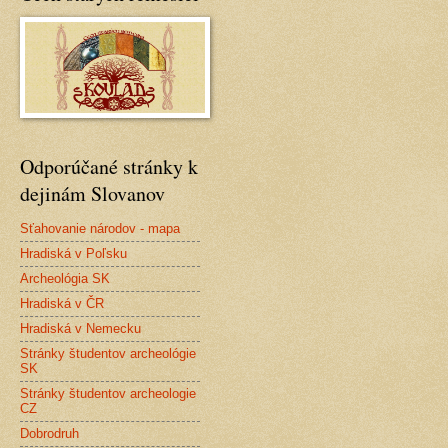
Odporúčané stránky k
dejinám Slovanov
Sťahovanie národov - mapa
Hradiská v Poľsku
Archeológia SK
Hradiská v ČR
Hradiská v Nemecku
Stránky študentov archeológie
SK
Stránky študentov archeologie
CZ
Dobrodruh