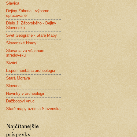
Slavica
Dejiny Záhoria - výborne
spracované
Dielo J. Záborského - Dejiny
Slovenska
Svet Geografie - Staré Mapy
Slovenské Hrady
Slovania vo včasnom
stredoveku
Siváci
Experimentálna archeologia
Stará Morava
Slovane
Novinky v archeologii
Dažbogovi vnuci
Staré mapy územia Slovenska
Najčítanejšie
príspevky