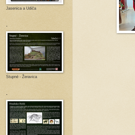
Jasenica a Udiča
.
Stupné - Žeravica
.