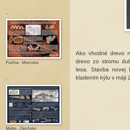
.
Ako vhodné drevo na
drevo zo stromu du
Pružina - Mesciská
lesa. Stavba novej
.
kladením kýlu v máji 
Modra - Zámčisko