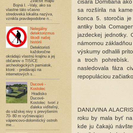
Zväčšiť mapu
cisára Domitiana ako
Bojná I. –Valy, ako sa
sa rozšírila na kam
vlastne táto včasno
stredoveká lokalita nazýva,
konca 5. storočia j
vznikla pravdepodobne n...
antiky bola Comagen
Nelegálny
detektorizmus
jazdeckej jednotky.
škodí našej
histórii
námornou základňou d
Detektoristi
výskumy odhalili prít
každoročne
okrádajú vlastnú krajinu a jej
a troch pohrebísk.
občanov o TISÍCE
archeologických pamiatok,
nasledovala fáza ci
ktoré: - predávajú na
internetových s...
repopuláciou začiatko
Ducové -
Kostolec
Hradisko
Ducové-
Kostolec tvorí z
ďaleka viďiteľný,
DANUVINA ALACRIS os
do vážskej nivy s prevýšením
70- 80 m vyčnievajúci
roku by mala byť na
vápencovo-dolomitický ostroh
me...
kde ju čakajú návšte