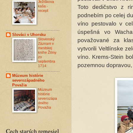
Ježiškova
Toto dedičstvo z r
kaša -
recept
podnebím po celej du
víno pestovalo v ce
úspešná vo Wachau
Slováci v Uhorsku
Slovenský
považované za klasi
Záznam v
vytvorili Veltlínske 
mestskej
knihe Žiliny
víno. Krems-Stein bo
zo
septembra
pozemnou dopravou, d
1714:
Múzeum histórie
severozápadného
Považia
Múzeum
histórie
severozápa
dného
Považia
Cech starých remesiel