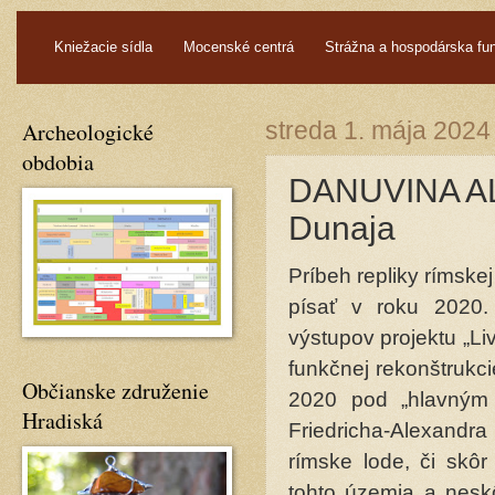
.
Kniežacie sídla
Mocenské centrá
Strážna a hospodárska fu
Archeologické
streda 1. mája 2024
obdobia
DANUVINA AL
Dunaja
Príbeh repliky ríms
písať v roku 2020.
výstupov projektu „L
funkčnej rekonštrukci
Občianske združenie
2020 pod „hlavným v
Hradiská
Friedricha-Alexandr
rímske lode, či skôr
tohto územia a neskô