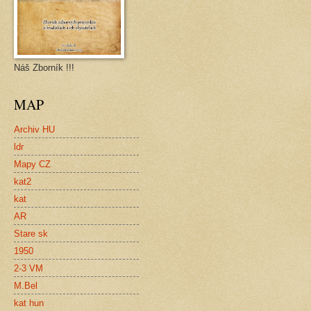
Náš Zborník !!!
MAP
Archiv HU
ldr
Mapy CZ
kat2
kat
AR
Stare sk
1950
2-3 VM
M.Bel
kat hun