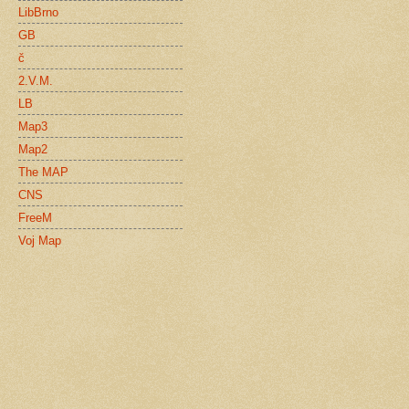
LibBrno
GB
č
2.V.M.
LB
Map3
Map2
The MAP
CNS
FreeM
Voj Map