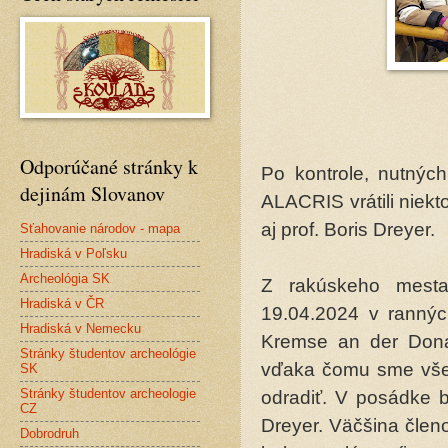
Odporúčané stránky k
Po kontrole, nutný
dejinám Slovanov
ALACRIS vrátili niekto
aj prof. Boris Dreyer.
Sťahovanie národov - mapa
Hradiská v Poľsku
Archeológia SK
Z rakúskeho mest
Hradiská v ČR
19.04.2024 v rannýc
Hradiská v Nemecku
Kremse an der Dona
Stránky študentov archeológie
vďaka čomu sme všetc
SK
Stránky študentov archeologie
odradiť. V posádke bol
CZ
Dreyer. Väčšina člen
Dobrodruh