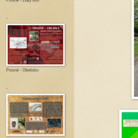
Prosné - Zlatý kôň
.
Prosné - Obetisko
.