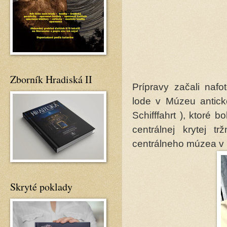
Zborník Hradiská II
Prípravy začali naf
lode v Múzeu antic
Schifffahrt ), ktoré b
centrálnej krytej 
centrálneho múzea v 
Skryté poklady