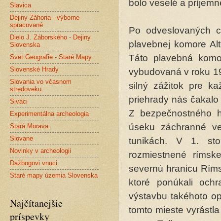
bolo veselé a príjemné
Slavica
Dejiny Záhoria - výborne
spracované
Po odveslovaných 
Dielo J. Záborského - Dejiny
plavebnej komore Alt
Slovenska
Táto plavebná komo
Svet Geografie - Staré Mapy
Slovenské Hrady
vybudovaná v roku 19
Slovania vo včasnom
silný zážitok pre k
stredoveku
priehrady nás čakalo
Siváci
Z bezpečnostného h
Experimentálna archeologia
úseku záchranné ve
Stará Morava
Slovane
tunikách. V 1. sto
Novinky v archeologii
rozmiestnené rímske 
Dažbogovi vnuci
severnú hranicu Ríms
Staré mapy územia Slovenska
ktoré ponúkali ochr
výstavbu takéhoto o
Najčítanejšie
tomto mieste vyrástl
príspevky