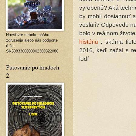
vyrobené? Aká techno
by mohli dosiahnuť a
veslári? Odpovede na 
bolo v reálnom živote
Navštívte stránku nášho
združenia alebo nás podporte
históriu
, skúma tiet
č.ú.:
2016, keď začal s re
SK5083300000002300322086
lodí
Putovanie po hradoch
2