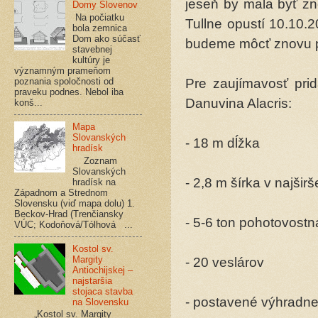
jeseň by mala byť zn
Domy Slovenov
Na počiatku
Tullne opustí 10.10.
bola zemnica
Dom ako súčasť
budeme môcť znovu p
stavebnej
kultúry je
významným prameňom
poznania spoločnosti od
Pre zaujímavosť pri
praveku podnes. Nebol iba
Danuvina Alacris:
konš...
Mapa
Slovanských
- 18 m dĺžka
hradísk
Zoznam
Slovanských
- 2,8 m šírka v najširš
hradísk na
Západnom a Strednom
Slovensku (viď mapa dolu) 1.
Beckov-Hrad (Trenčiansky
- 5-6 ton pohotovost
VÚC; Kodoňová/Tólhová ...
Kostol sv.
Margity
- 20 veslárov
Antiochijskej –
najstaršia
stojaca stavba
- postavené výhradne
na Slovensku
„Kostol sv. Margity