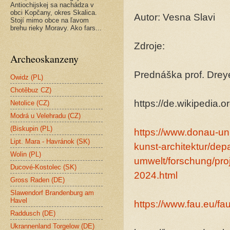
Antiochijskej sa nachádza v
obci Kopčany, okres Skalica.
Autor: Vesna Slavi
Stojí mimo obce na ľavom
brehu rieky Moravy. Ako fars...
Zdroje:
Archeoskanzeny
Prednáška prof. Drey
Owidz (PL)
Chotěbuz CZ)
https://de.wikipedia.
Netolice (CZ)
Modrá u Velehradu (CZ)
(Biskupin (PL)
https://www.donau-uni.
Lipt. Mara - Havránok (SK)
kunst-architektur/de
Wolin (PL)
umwelt/forschung/proj
Ducové-Kostolec (SK)
2024.html
Gross Raden (DE)
Slawendorf Brandenburg am
Havel
https://www.fau.eu/fa
Raddusch (DE)
Ukrannenland Torgelow (DE)