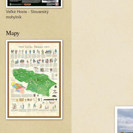
Veľké Hoste - Slovanský
mohylník
Mapy
.