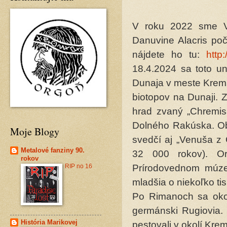
V roku 2022 sme Vá
Danuvine Alacris po
nájdete ho tu:
http
18.4.2024 sa toto un
Dunaja v meste Krems
biotopov na Dunaji. 
hrad zvaný „Chremis
Dolného Rakúska. Obl
Moje Blogy
svedčí aj „Venuša z 
Metalové fanziny 90.
32 000 rokov). Or
rokov
RIP no 16
Prírodovednom múzeu
mladšia o niekoľko tis
Po Rimanoch sa okolo
germánski Rugiovia. 
História Marikovej
pestovali v okolí Kre