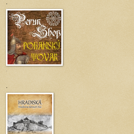
.
.
.