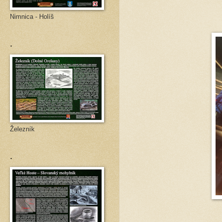
Nimnica - Holíš
.
Železník
.