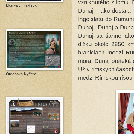
vzniknutého z lomu. 
Nosice - Hradisko
Dunaj – ako dostala 
Ingolstatu do Rumun
.
Dunaji. Dunaj a Duna
Dunaj sa tiahne ako
dĺžku okolo 2850 k
hraniciach medzi Ru
mora. Dunaj preteká d
Už v rímskych časoch 
Orgoňova Kýčera
medzi Rímskou ríšou 
.