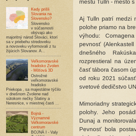
mestu Tulln - mesto s
Kedy prišli
Slovania na
Aj Tulln patrí medzi
Slovensko?
Slovensko
polohe priamo na bre
v súčasnosti
obývajú ako
výhodu: Comagena
majoritný národ Slováci, ktorí
sa v priebehu stredoveku
pevnosť (Alenkastell
a novoveku vyformovali z tu
žijúcich Slovanov. A...
dnešného Rakúska
rozprestieral na úz
Veľkomoravské
hradisko Zvolen
časť tábora časom úp
- Môťová 3D
Ostrožné
od roku 2021 súčasť
veľkomoravské
hradisko
svetové dedičstvo 
Priekopa , sa majestátne týčilo
v dnešnom Zvolene nad
sútokom riečky Slatiny a
Mimoriadny strategic
Neresnice, v miestnej časti ...
polohy. Jeho posádk
Bojná -
Významné
Dunaj a monitorovala 
Veľkomoravské
centrum
Pevnosť bola posta
BOJNÁ I - Valy