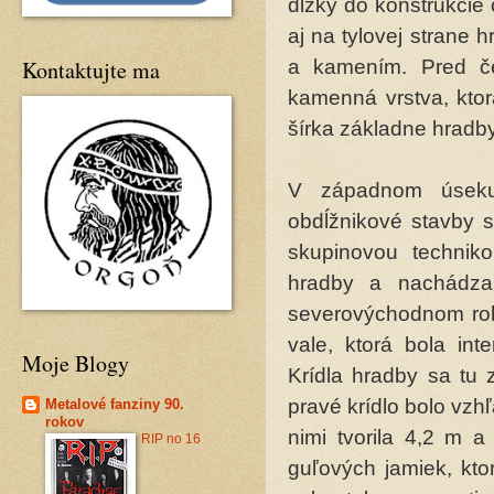
dĺžky do konštrukcie 
aj na tylovej strane 
Kontaktujte ma
a kamením. Pred č
kamenná vrstva, ktor
šírka základne hradby
V západnom úseku
obdĺžnikové stavby 
skupinovou techniko
hradby a nachádza
severovýchodnom roh
vale, ktorá bola int
Moje Blogy
Krídla hradby sa tu 
pravé krídlo bolo vzh
Metalové fanziny 90.
rokov
nimi tvorila 4,2 m a
RIP no 16
guľových jamiek, kto