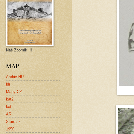
Náš Zborník !!!
MAP
Archiv HU
ldr
Mapy CZ
kat2
kat
AR
Stare sk
1950