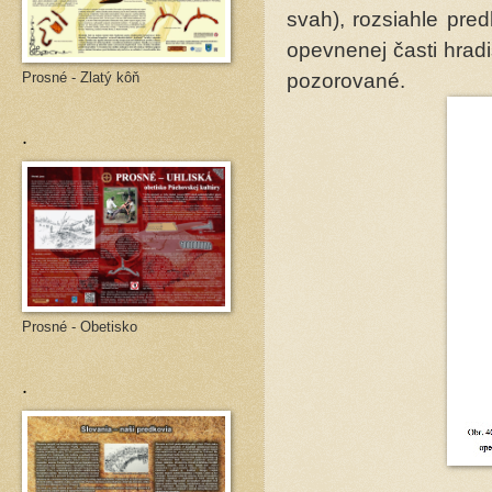
svah), rozsiahle pre
opevnenej časti hradi
Prosné - Zlatý kôň
pozorované.
.
Prosné - Obetisko
.