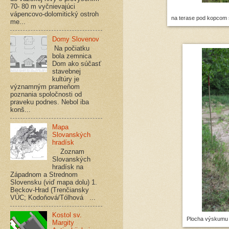
70- 80 m vyčnievajúci
vápencovo-dolomitický ostroh
na terase pod kopcom s
me...
Domy Slovenov
Na počiatku
bola zemnica
Dom ako súčasť
stavebnej
kultúry je
významným prameňom
poznania spoločnosti od
praveku podnes. Nebol iba
konš...
Mapa
Slovanských
hradísk
Zoznam
Slovanských
hradísk na
Západnom a Strednom
Slovensku (viď mapa dolu) 1.
Beckov-Hrad (Trenčiansky
VÚC; Kodoňová/Tólhová ...
Kostol sv.
Plocha výskumu s
Margity