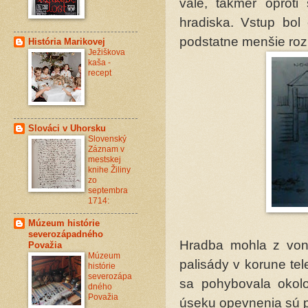
vale, takmer oproti
hradiska. Vstup bol
podstatne menšie roz
História Marikovej
Ježiškova
kaša -
recept
Slováci v Uhorsku
Slovenský
Záznam v
mestskej
knihe Žiliny
zo
septembra
1714:
Múzeum histórie
severozápadného
Hradba mohla z von
Považia
Múzeum
palisády v korune te
histórie
severozápa
sa pohybovala okol
dného
Považia
úseku opevnenia sú p