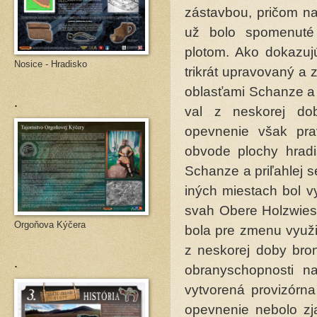
zástavbou, pričom na
už bolo spomenut
plotom. Ako dokazujú
Nosice - Hradisko
trikrát upravovaný a
oblasťami Schanze a 
.
val z neskorej do
opevnenie však pr
obvode plochy hradis
Schanze a priľahlej 
iných miestach bol vy
svah Obere Holzwies
Orgoňova Kýčera
bola pre zmenu využit
z neskorej doby bron
.
obranyschopnosti n
vytvorená provizórn
opevnenie nebolo z