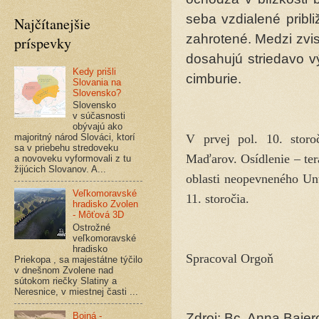
seba vzdialené pribl
Najčítanejšie
zahrotené. Medzi zvi
príspevky
dosahujú striedavo v
Kedy prišli
cimburie.
Slovania na
Slovensko?
Slovensko
v súčasnosti
obývajú ako
majoritný národ Slováci, ktorí
V prvej pol. 10. storo
sa v priebehu stredoveku
Maďarov. Osídlenie – ter
a novoveku vyformovali z tu
žijúcich Slovanov. A...
oblasti neopevneného Unt
Veľkomoravské
11. storočia.
hradisko Zvolen
- Môťová 3D
Ostrožné
veľkomoravské
hradisko
Spracoval Orgoň
Priekopa , sa majestátne týčilo
v dnešnom Zvolene nad
sútokom riečky Slatiny a
Neresnice, v miestnej časti ...
Bojná -
Zdroj: Bc. Anna Baje