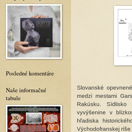
Posledné komentáre
Slovanské opevnené 
Naše informačné
medzi mestami Ga
tabule
Rakúsku. Sídlisko
vyvýšenine v blízko
hľadiska historické
Východofranskej ríše