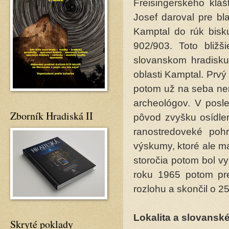
Freisingerského kláš
Josef daroval pre bl
Kamptal do rúk bisk
902/903. Toto bliž
slovanskom hradisk
oblasti Kamptal. Prvý 
potom už na seba ne
archeológov. V posle
Zborník Hradiská II
pôvod zvyšku osídlen
ranostredoveké pohr
výskumy, ktoré ale ma
storočia potom bol 
roku 1965 potom pr
rozlohu a skončil o 2
Lokalita a slovanské
Skryté poklady