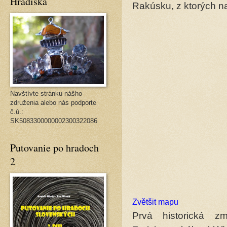
Hradiská
Rakúsku, z ktorých n
Navštívte stránku nášho
združenia alebo nás podporte
č.ú.:
SK5083300000002300322086
Putovanie po hradoch
2
Zvětšit mapu
Prvá historická zm