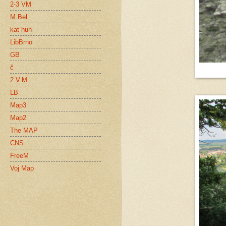
2-3 VM
M.Bel
kat hun
LibBrno
GB
č
2.V.M.
LB
Map3
Map2
The MAP
CNS
FreeM
Voj Map