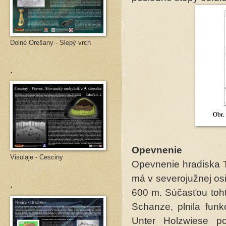
Dolné Orešany - Slepý vrch
.
Opevnenie
Visolaje - Cesciny
Opevnenie hradiska T
má v severojužnej os
.
600 m. Súčasťou tohto
Schanze, plnila fun
Unter Holzwiese po