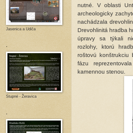
nutné. V oblasti Un
archeologicky zachyt
nachádzala drevohlin
Jasenica a Udiča
Drevohlinitá hradba 
úpravy sa týkali ni
.
rozlohy, ktorú hra
roštovú konštrukciu
fázu reprezentoval
kamennou stenou.
Stupné - Žeravica
.