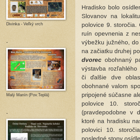
Hradisko bolo osídle
Slovanov na lokali
Divinka - Veľký vrch
polovice 9. storočia.
ruín opevnenia z nes
.
výbežku južného, do
na začiatku druhej po
dvorec
obohnaný pal
výstavba rozľahlého
či ďalšie dve obla
obohnané valom spol
pripojené súčasne al
Malý Manín (Pov.Teplá)
polovice 10. stor
.
(pravdepodobne v d
ktoré na hradisku na
polovici 10. storo
posledné stopy osídl