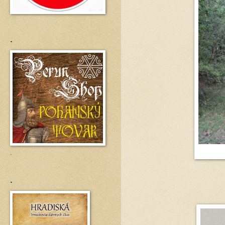
.
.
.