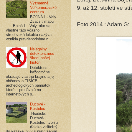
Významné
9. až 12. století ve s
Veľkomoravské
centrum
BOJNÁ I - Valy
Zväčšiť mapu
Foto 2014 : Adam G:
Bojná I. –Valy, ako sa
vlastne táto včasno
stredoveká lokalita nazýva,
vznikla pravdepodobne n...
Nelegálny
detektorizmus
škodí našej
histórii
Detektoristi
každoročne
okrádajú vlastnú krajinu a jej
občanov o TISÍCE
archeologických pamiatok,
ktoré: - predávajú na
internetových s...
Ducové -
Kostolec
Hradisko
Ducové-
Kostolec tvorí z
ďaleka viďiteľný,
do vážskej nivy s prevýšením