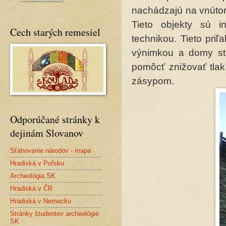
nachádzajú na vnútor
Tieto objekty sú i
Cech starých remesiel
technikou. Tieto pri
výnimkou a domy sta
pomôcť znižovať tlak
zásypom.
Odporúčané stránky k
dejinám Slovanov
Sťahovanie národov - mapa
Hradiská v Poľsku
Archeológia SK
Hradiská v ČR
Hradiská v Nemecku
Stránky študentov archeológie
SK