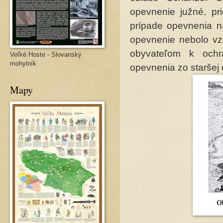
opevnenie južné, pr
prípade opevnenia n
opevnenie nebolo vz
obyvateľom k ochra
Veľké Hoste - Slovanský
mohylník
opevnenia zo staršej
Mapy