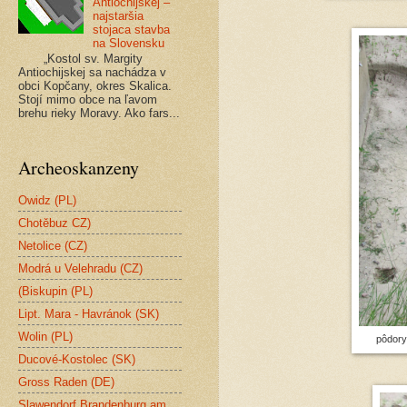
Antiochijskej –
najstaršia
stojaca stavba
na Slovensku
„Kostol sv. Margity
Antiochijskej sa nachádza v
obci Kopčany, okres Skalica.
Stojí mimo obce na ľavom
brehu rieky Moravy. Ako fars...
Archeoskanzeny
Owidz (PL)
Chotěbuz CZ)
Netolice (CZ)
Modrá u Velehradu (CZ)
(Biskupin (PL)
Lipt. Mara - Havránok (SK)
Wolin (PL)
pôdory
Ducové-Kostolec (SK)
Gross Raden (DE)
Slawendorf Brandenburg am