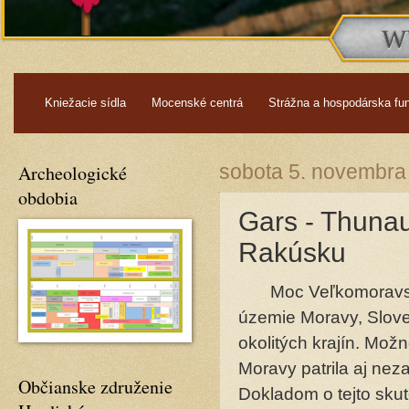
.
Kniežacie sídla
Mocenské centrá
Strážna a hospodárska fu
Archeologické
sobota 5. novembra
obdobia
Gars - Thunau
Rakúsku
Moc Veľkomoravskýc
územie Moravy, Slove
okolitých krajín. Mož
Moravy patrila aj ne
Občianske združenie
Dokladom o tejto sku