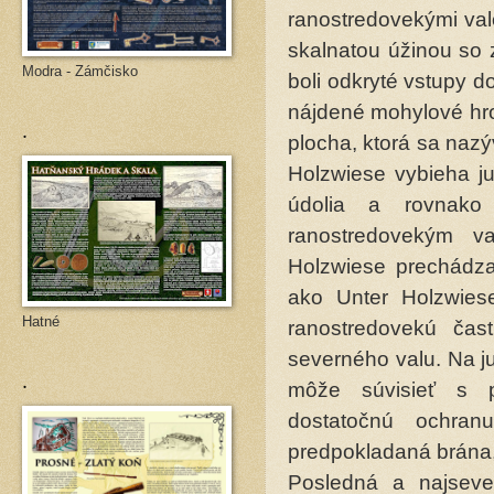
ranostredovekými val
skalnatou úžinou so
Modra - Zámčisko
boli odkryté vstupy 
nájdené mohylové hro
.
plocha, ktorá sa naz
Holzwiese vybieha ju
údolia a rovnako
ranostredovekým v
Holzwiese prechádza 
ako Unter Holzwiese
Hatné
ranostredovekú čas
severného valu. Na j
.
môže súvisieť s p
dostatočnú ochran
predpokladaná brána,
Posledná a najseve