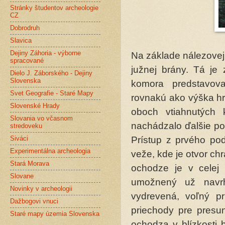
Stránky študentov archeologie
CZ
Dobrodruh
Slavica
Dejiny Záhoria - výborne
Na základe nálezovej 
spracované
južnej brány. Tá je
Dielo J. Záborského - Dejiny
Slovenska
komora predstavov
Svet Geografie - Staré Mapy
rovnakú ako výška hr
Slovenské Hrady
oboch vtiahnutých 
Slovania vo včasnom
nachádzalo ďalšie po
stredoveku
Siváci
Prístup z prvého po
Experimentálna archeologia
veže, kde je otvor c
Stará Morava
ochodze je v celej
Slovane
umožnený už navrh
Novinky v archeologii
vydrevená, voľný pri
Dažbogovi vnuci
priechody pre presu
Staré mapy územia Slovenska
ochodza v blízkosti 