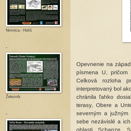
Nimnica - Holíš
.
Opevnenie na západn
písmena U, pričom 
Celková rozloha 
interpretovaný bol a
chránila ľahko dosi
Železník
terasy, Obere a Unte
.
severným a južným 
sebe nezávislé a ich
oblasti Schanze. 