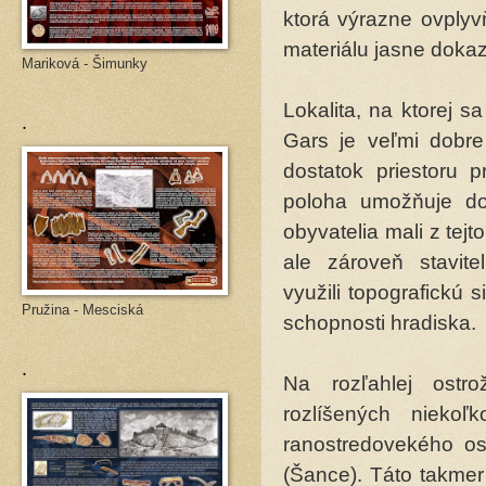
ktorá výrazne ovplyv
materiálu jasne dokaz
Mariková - Šimunky
Lokalita, na ktorej 
.
Gars je veľmi dobre
dostatok priestoru p
poloha umožňuje do
obyvatelia mali z tejt
ale zároveň stavit
využili topografickú 
Pružina - Mesciská
schopnosti hradiska.
.
Na rozľahlej ostr
rozlíšených niekoľ
ranostredovekého os
(Šance). Táto takmer