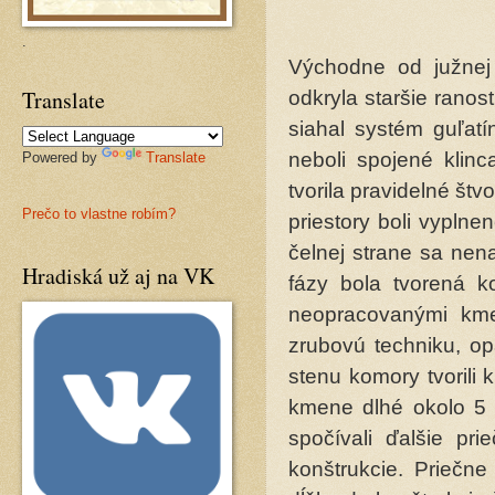
.
Východne od južnej
Translate
odkryla staršie rano
siahal systém guľatí
neboli spojené klinc
Powered by
Translate
tvorila pravidelné št
Prečo to vlastne robím?
priestory boli vypl
čelnej strane sa nen
Hradiská už aj na VK
fázy bola tvorená k
neopracovanými kme
zrubovú techniku, op
stenu komory tvorili
kmene dlhé okolo 5 
spočívali ďalšie pr
konštrukcie. Priečne