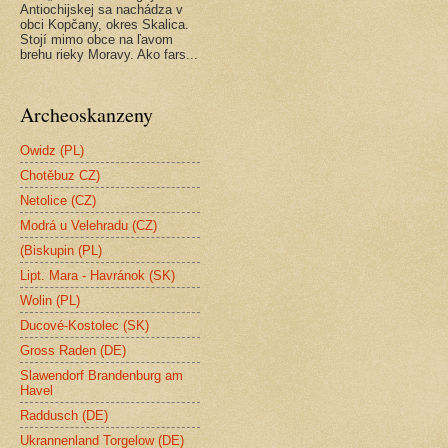
Antiochijskej sa nachádza v
obci Kopčany, okres Skalica.
Stojí mimo obce na ľavom
brehu rieky Moravy. Ako fars...
Archeoskanzeny
Owidz (PL)
Chotěbuz CZ)
Netolice (CZ)
Modrá u Velehradu (CZ)
(Biskupin (PL)
Lipt. Mara - Havránok (SK)
Wolin (PL)
Ducové-Kostolec (SK)
Gross Raden (DE)
Slawendorf Brandenburg am
Havel
Raddusch (DE)
Ukrannenland Torgelow (DE)