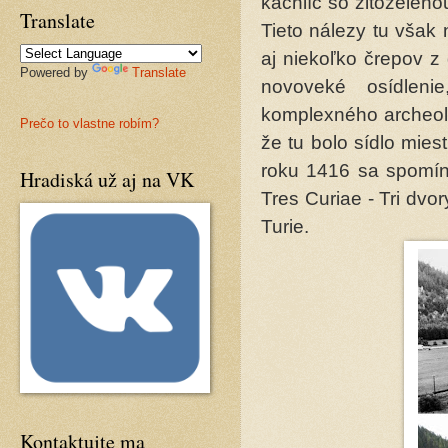
kachlíc so žltozelen
Translate
Tieto nálezy tu však
aj niekoľko črepov z
Powered by
Translate
novoveké osídlen
komplexného archeol
Prečo to vlastne robím?
že tu bolo sídlo mie
roku 1416 sa spomí
Hradiská už aj na VK
Tres Curiae - Tri dvory
Turie.
Kontaktujte ma