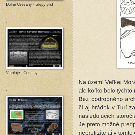
Dolné Orešany - Slepý vrch
.
Slov
Visolaje - Cesciny
Na území Veľkej Mora
.
ale koľko bolo týcht
Bez podrobného arch
či aj hrádok v Turí 
nasledujúcich storoči
Je preto možné predp
nepretržite aj v tomto