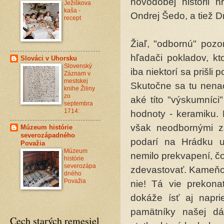
novodobej histórii 
Ježiškova
kaša -
Ondrej Šedo, a tiež Dr
recept
Žiaľ, "odbornú" pozor
hľadači pokladov, kt
Slováci v Uhorsku
Slovenský
iba niektorí sa prišli
Záznam v
mestskej
Skutočne sa tu nena
knihe Žiliny
zo
aké títo "výskumníci"
septembra
1714:
hodnoty - keramiku. 
však neodbornými z
Múzeum histórie
severozápadného
podarí na Hrádku u
Považia
Múzeum
nemilo prekvapení, čo
histórie
severozápa
zdevastovať. Kameňol
dného
Považia
nie! Tá vie prekona
dokáže ísť aj napri
pamätníky našej dáv
Cech starých remesiel