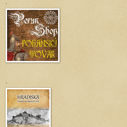
.
.
.