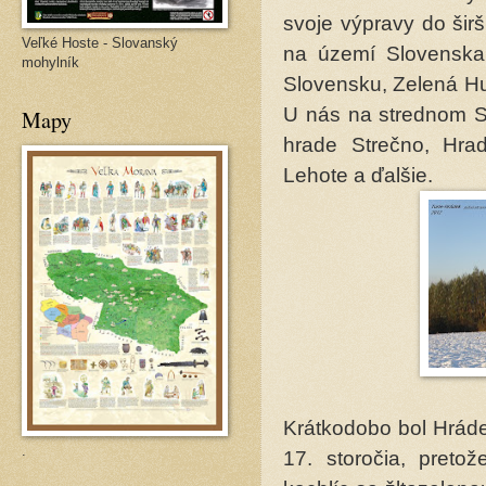
svoje výpravy do šir
Veľké Hoste - Slovanský
na území Slovenska 
mohylník
Slovensku, Zelená Hu
U nás na strednom S
Mapy
hrade Strečno, Hra
Lehote a ďalšie.
Krátkodobo bol Hráde
.
17. storočia, preto