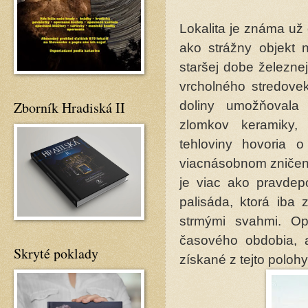
Lokalita je známa už 
ako strážny objekt n
staršej dobe železne
vrcholného stredove
Zborník Hradiská II
doliny umožňovala
zlomkov keramiky,
tehloviny hovoria o
viacnásobnom zničení
je viac ako pravdep
palisáda, ktorá iba
strmými svahmi. Op
časového obdobia, aj
Skryté poklady
získané z tejto polohy