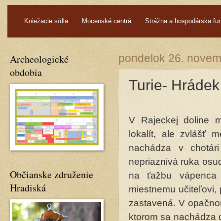
.
Kniežacie sídla
Mocenské centrá
Strážna a hospodárska fu
Archeologické
pondelok 26. nove
obdobia
Turie- Hrádek
V Rajeckej doline 
lokalít, ale zvlášť 
nachádza v chotári
nepriaznivá ruka osu
Občianske združenie
na ťažbu vápenca 
Hradiská
miestnemu učiteľovi,
zastavená. V opačnom
ktorom sa nachádza d