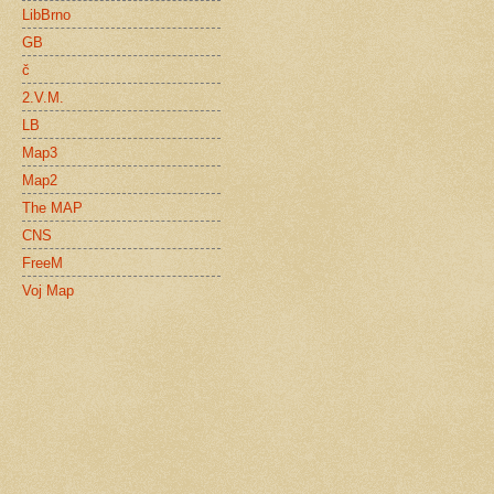
LibBrno
GB
č
2.V.M.
LB
Map3
Map2
The MAP
CNS
FreeM
Voj Map