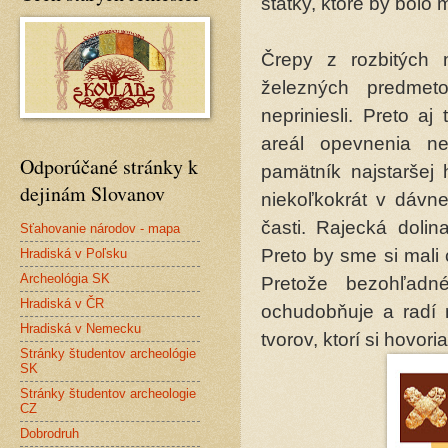
statky, ktoré by bolo
Črepy z rozbitých
železných predmet
nepriniesli. Preto a
areál opevnenia ne
Odporúčané stránky k
pamätník najstaršej 
dejinám Slovanov
niekoľkokrát v dávne
časti. Rajecká doli
Sťahovanie národov - mapa
Preto by sme si mali 
Hradiská v Poľsku
Archeológia SK
Pretože bezohľadn
Hradiská v ČR
ochudobňuje a radí 
Hradiská v Nemecku
tvorov, ktorí si hovo
Stránky študentov archeológie
SK
Stránky študentov archeologie
CZ
Dobrodruh