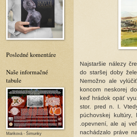
Posledné komentáre
Najstaršie nálezy čr
Naše informačné
do staršej doby žele
tabule
Nemožno ale vylúčiť
koncom neskorej do
keď hrádok opäť využ
stor. pred n. I. Vte
púchovskej kultúry,
.opevnení, ale aj ve
nachádzalo práve na 
Mariková - Šimunky