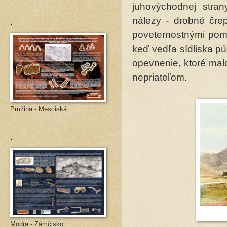
juhovýchodnej stran
.
nálezy - drobné čre
poveternostnými pomer
keď vedľa sídliska p
opevnenie, ktoré mal
nepriateľom.
Pružina - Mesciská
.
Modra - Zámčisko