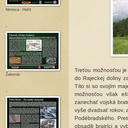
Nimnica - Holíš
.
Treťou možnosťou je
Železník
do Rajeckej doliny z
Títo si so svojím ma
.
možnosťou však ešt
zanechať vojská brat
vyše dvadsať rokov, a
Podébradského. Preto
obsadili bratríci a v