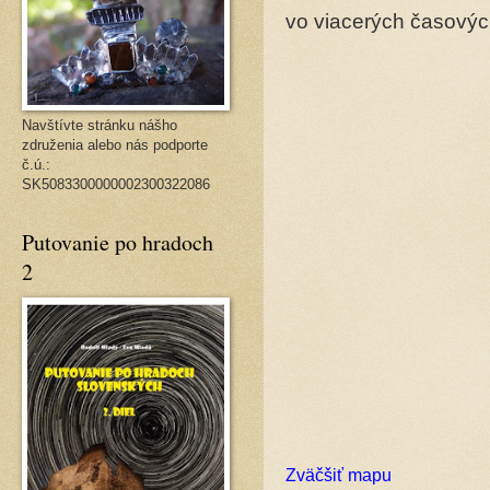
vo viacerých časovýc
Navštívte stránku nášho
združenia alebo nás podporte
č.ú.:
SK5083300000002300322086
Putovanie po hradoch
2
Zväčšiť mapu