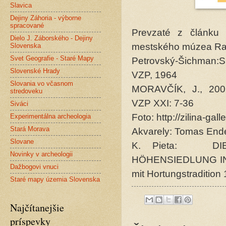
Slavica
Dejiny Záhoria - výborne
spracované
Prevzaté z článku 
Dielo J. Záborského - Dejiny
mestského múzea Ra
Slovenska
Svet Geografie - Staré Mapy
Petrovský-Šichman:
Slovenské Hrady
VZP, 1964
Slovania vo včasnom
MORAVČÍK, J., 200
stredoveku
VZP XXI: 7-36
Siváci
Foto: http://zilina-ga
Experimentálna archeologia
Stará Morava
Akvarely: Tomas Ender
Slovane
K. Pieta: DIE
Novinky v archeologii
HÖHENSIEDLUNG IN
Dažbogovi vnuci
mit Hortungstradition
Staré mapy územia Slovenska
Najčítanejšie
príspevky