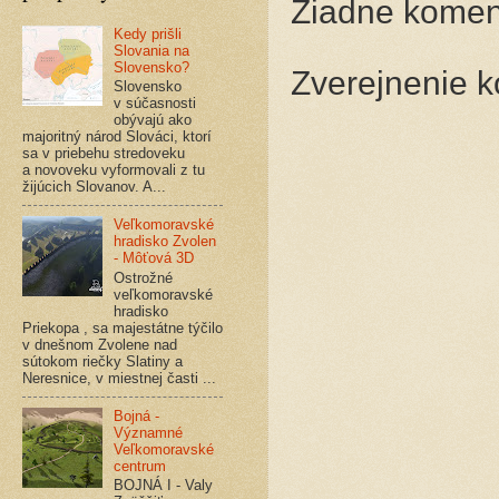
Žiadne komen
Kedy prišli
Slovania na
Slovensko?
Zverejnenie 
Slovensko
v súčasnosti
obývajú ako
majoritný národ Slováci, ktorí
sa v priebehu stredoveku
a novoveku vyformovali z tu
žijúcich Slovanov. A...
Veľkomoravské
hradisko Zvolen
- Môťová 3D
Ostrožné
veľkomoravské
hradisko
Priekopa , sa majestátne týčilo
v dnešnom Zvolene nad
sútokom riečky Slatiny a
Neresnice, v miestnej časti ...
Bojná -
Významné
Veľkomoravské
centrum
BOJNÁ I - Valy