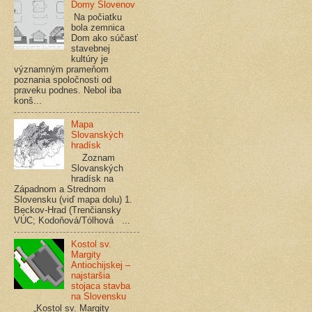
Domy Slovenov
Na počiatku
bola zemnica
Dom ako súčasť
stavebnej
kultúry je
významným prameňom
poznania spoločnosti od
praveku podnes. Nebol iba
konš...
Mapa
Slovanských
hradísk
Zoznam
Slovanských
hradísk na
Západnom a Strednom
Slovensku (viď mapa dolu) 1.
Beckov-Hrad (Trenčiansky
VÚC; Kodoňová/Tólhová ...
Kostol sv.
Margity
Antiochijskej –
najstaršia
stojaca stavba
na Slovensku
„Kostol sv. Margity