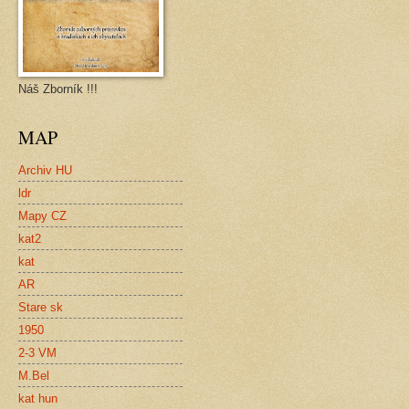
Náš Zborník !!!
MAP
Archiv HU
ldr
Mapy CZ
kat2
kat
AR
Stare sk
1950
2-3 VM
M.Bel
kat hun