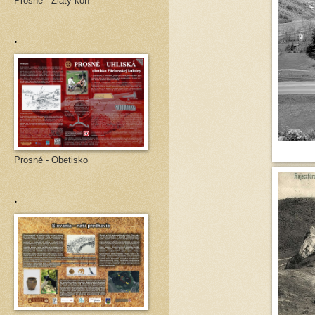
Prosné - Zlatý kôň
.
Prosné - Obetisko
.