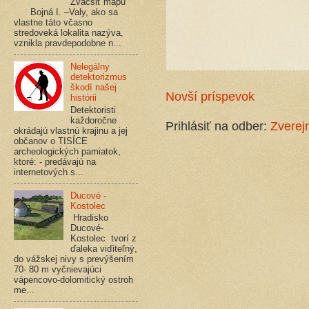
Zväčšiť mapu
Bojná I. –Valy, ako sa
vlastne táto včasno
stredoveká lokalita nazýva,
vznikla pravdepodobne n...
Nelegálny
detektorizmus
škodí našej
Novší príspevok
histórii
Detektoristi
každoročne
Prihlásiť na odber:
Zverej
okrádajú vlastnú krajinu a jej
občanov o TISÍCE
archeologických pamiatok,
ktoré: - predávajú na
internetových s...
Ducové -
Kostolec
Hradisko
Ducové-
Kostolec tvorí z
ďaleka viďiteľný,
do vážskej nivy s prevýšením
70- 80 m vyčnievajúci
vápencovo-dolomitický ostroh
me...