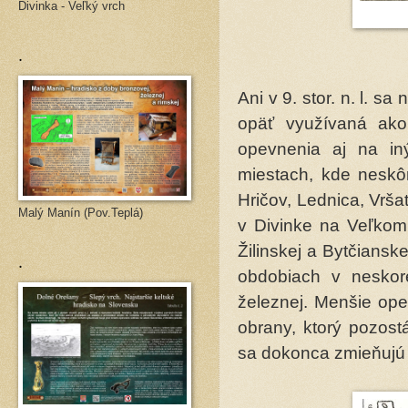
Divinka - Veľký vrch
.
Ani v 9. stor. n. l. s
opäť využívaná ako
opevnenia aj na in
miestach, kde neskôr
Hričov, Lednica, Vrš
Malý Manín (Pov.Teplá)
v Divinke na Veľkom 
Žilinskej a Bytčiansk
.
obdobiach v neskor
železnej. Menšie ope
obrany, ktorý pozost
sa dokonca zmieňujú 