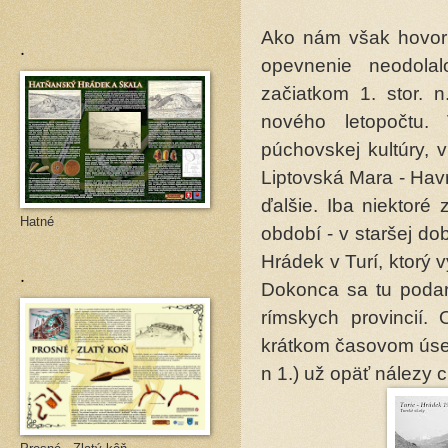
Ako nám však hovoria
.
opevnenie neodolal
začiatkom 1. stor. 
nového letopočtu. 
púchovskej kultúry, 
Liptovská Mara - Hav
ďalšie. Iba niektoré
Hatné
období - v staršej do
Hrádek v Turí, ktorý v
.
Dokonca sa tu podari
rímskych provincií.
krátkom časovom úseku
n 1.) už opäť nálezy 