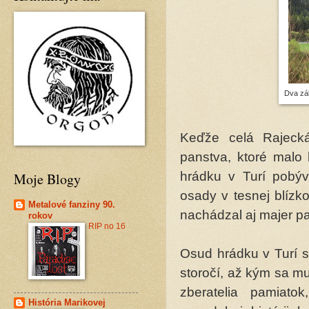
Dva záb
Keďže celá Rajecká
panstva, ktoré malo
hrádku v Turí pobý
Moje Blogy
osady v tesnej blízk
Metalové fanziny 90.
nachádzal aj majer pat
rokov
RIP no 16
Osud hrádku v Turí s
storočí, až kým sa m
zberatelia pamiato
História Marikovej