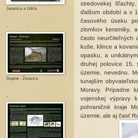
stredovekej šľachty
Jasenica a Udiča
ďalšom období a v 14
časového úseku poc
.
zlomkov keramiky, a
často neurčiteľných 
kuše, klince a kovan
opasku, a unikátny
druhej polovice 15. 
územie, nevedno. M
Stupné - Žeravica
tunajším obyvateľst
Moravy. Prípadne lu
.
vojenskej výpravy k
pohraničné kraje Mo
územie, ale aj časť 