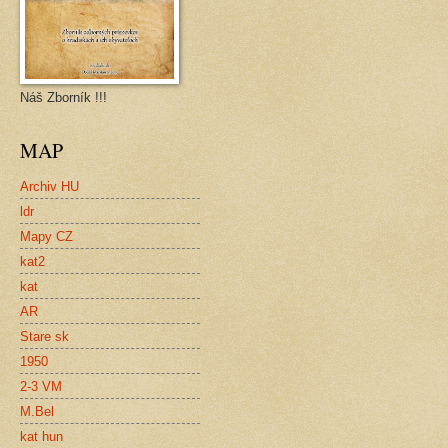
Náš Zborník !!!
MAP
Archiv HU
ldr
Mapy CZ
kat2
kat
AR
Stare sk
1950
2-3 VM
M.Bel
kat hun