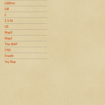
LibBrno
GB
č
2.V.M.
LB
Map3
Map2
The MAP
CNS
FreeM
Voj Map