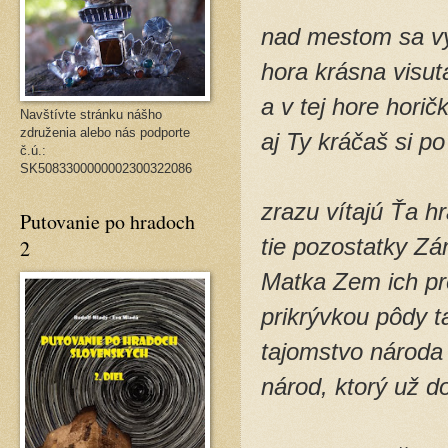
nad mestom sa v
hora krásna visut
a v tej hore horič
Navštívte stránku nášho
združenia alebo nás podporte
aj Ty kráčaš si po
č.ú.:
SK5083300000002300322086
zrazu vítajú Ťa hr
Putovanie po hradoch
tie pozostatky Zá
2
Matka Zem ich pr
prikrývkou pôdy t
tajomstvo národa 
národ, ktorý už d