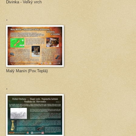
Divinka - Veľký vrch
.
Malý Manín (Pov.Teplá)
.