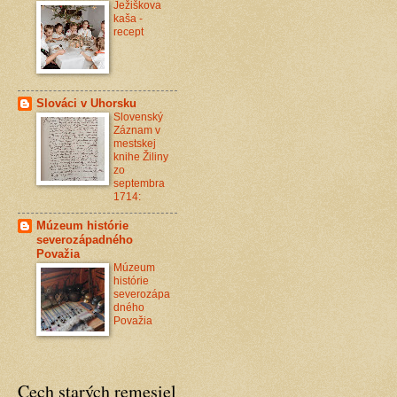
Ježiškova
kaša -
recept
Slováci v Uhorsku
Slovenský
Záznam v
mestskej
knihe Žiliny
zo
septembra
1714:
Múzeum histórie
severozápadného
Považia
Múzeum
histórie
severozápa
dného
Považia
Cech starých remesiel