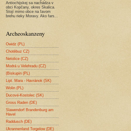
Antiochijskej sa nachádza v
obci Kopčany, okres Skalica.
Stojí mimo obce na ľavom
brehu rieky Moravy. Ako fars...
Archeoskanzeny
Owidz (PL)
Chotěbuz CZ)
Netolice (CZ)
Modrá u Velehradu (CZ)
(Biskupin (PL)
Lipt. Mara - Havránok (SK)
Wolin (PL)
Ducové-Kostolec (SK)
Gross Raden (DE)
Slawendorf Brandenburg am
Havel
Raddusch (DE)
Ukrannenland Torgelow (DE)