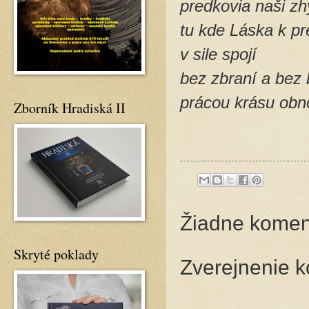
predkovia naši zh
tu kde Láska k p
v sile spojí
bez zbraní a bez 
prácou krásu obn
Zborník Hradiská II
Žiadne komen
Skryté poklady
Zverejnenie 