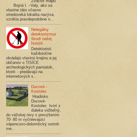
Zväčšiť mapu
Bojná I. –Valy, ako sa
vlastne táto včasno
stredoveká lokalita nazýva,
vznikla pravdepodobne n...
Nelegálny
detektorizmus
škodí našej
histórii
Detektoristi
každoročne
okrádajú vlastnú krajinu a jej
občanov o TISÍCE
archeologických pamiatok,
ktoré: - predávajú na
internetových s...
Ducové -
Kostolec
Hradisko
Ducové-
Kostolec tvorí z
ďaleka viďiteľný,
do vážskej nivy s prevýšením
70- 80 m vyčnievajúci
vápencovo-dolomitický ostroh
me...