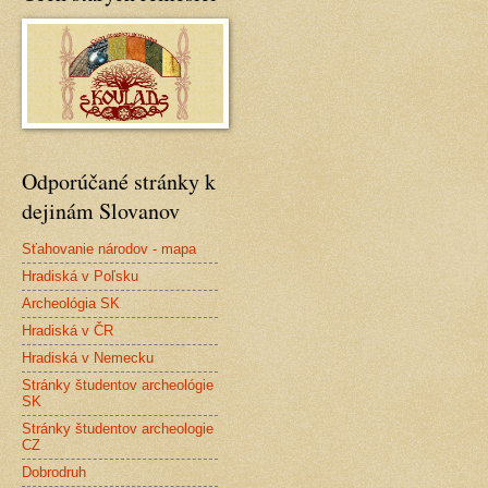
Odporúčané stránky k
dejinám Slovanov
Sťahovanie národov - mapa
Hradiská v Poľsku
Archeológia SK
Hradiská v ČR
Hradiská v Nemecku
Stránky študentov archeológie
SK
Stránky študentov archeologie
CZ
Dobrodruh