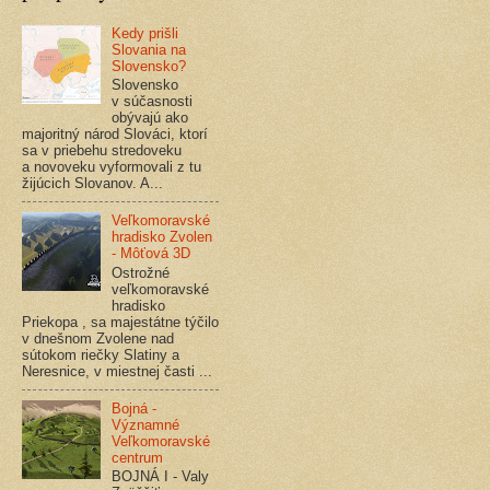
Kedy prišli
Slovania na
Slovensko?
Slovensko
v súčasnosti
obývajú ako
majoritný národ Slováci, ktorí
sa v priebehu stredoveku
a novoveku vyformovali z tu
žijúcich Slovanov. A...
Veľkomoravské
hradisko Zvolen
- Môťová 3D
Ostrožné
veľkomoravské
hradisko
Priekopa , sa majestátne týčilo
v dnešnom Zvolene nad
sútokom riečky Slatiny a
Neresnice, v miestnej časti ...
Bojná -
Významné
Veľkomoravské
centrum
BOJNÁ I - Valy