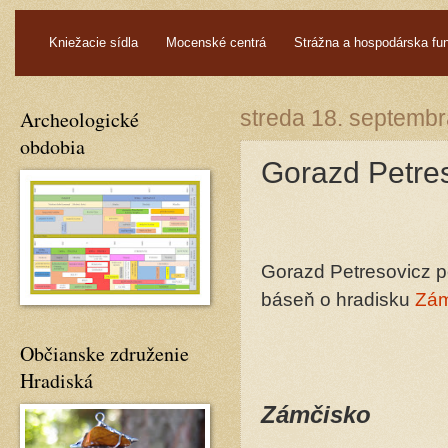
.
Kniežacie sídla
Mocenské centrá
Strážna a hospodárska fu
Archeologické
streda 18. septemb
obdobia
Gorazd Petre
Gorazd Petresovicz po
báseň o hradisku
Zámč
Občianske združenie
Hradiská
Zámčisko