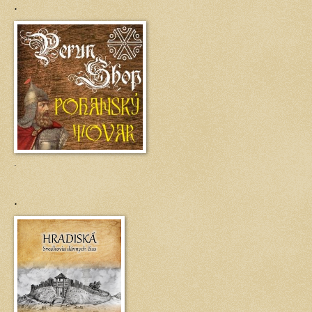
.
.
.