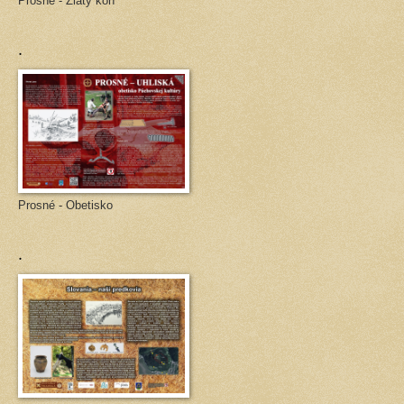
Prosné - Zlatý kôň
.
Prosné - Obetisko
.