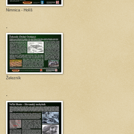
Nimnica - Holíš
.
Železník
.