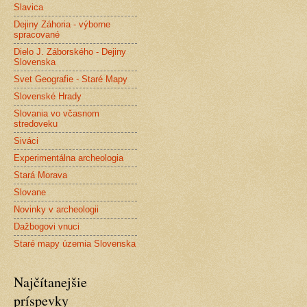
Slavica
Dejiny Záhoria - výborne
spracované
Dielo J. Záborského - Dejiny
Slovenska
Svet Geografie - Staré Mapy
Slovenské Hrady
Slovania vo včasnom
stredoveku
Siváci
Experimentálna archeologia
Stará Morava
Slovane
Novinky v archeologii
Dažbogovi vnuci
Staré mapy územia Slovenska
Najčítanejšie
príspevky