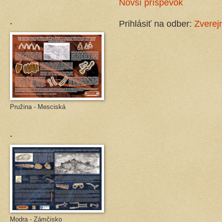
Novší príspevok
.
Prihlásiť na odber:
Zverej
Pružina - Mesciská
.
Modra - Zámčisko