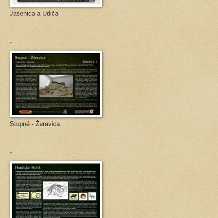
Jasenica a Udiča
.
Stupné - Žeravica
.