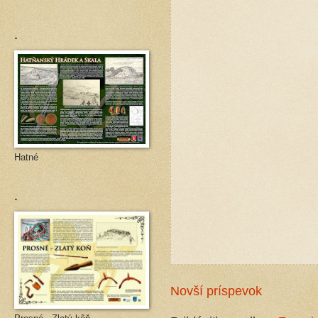
.
Hatné
.
Novší príspevok