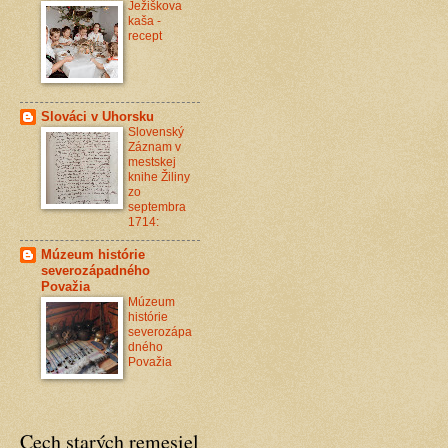
Ježiškova
kaša -
recept
Slováci v Uhorsku
Slovenský
Záznam v
mestskej
knihe Žiliny
zo
septembra
1714:
Múzeum histórie
severozápadného
Považia
Múzeum
histórie
severozápa
dného
Považia
Cech starých remesiel