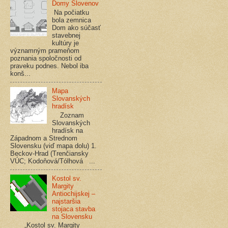
Domy Slovenov
Na počiatku
bola zemnica
Dom ako súčasť
stavebnej
kultúry je
významným prameňom
poznania spoločnosti od
praveku podnes. Nebol iba
konš...
Mapa
Slovanských
hradísk
Zoznam
Slovanských
hradísk na
Západnom a Strednom
Slovensku (viď mapa dolu) 1.
Beckov-Hrad (Trenčiansky
VÚC; Kodoňová/Tólhová ...
Kostol sv.
Margity
Antiochijskej –
najstaršia
stojaca stavba
na Slovensku
„Kostol sv. Margity