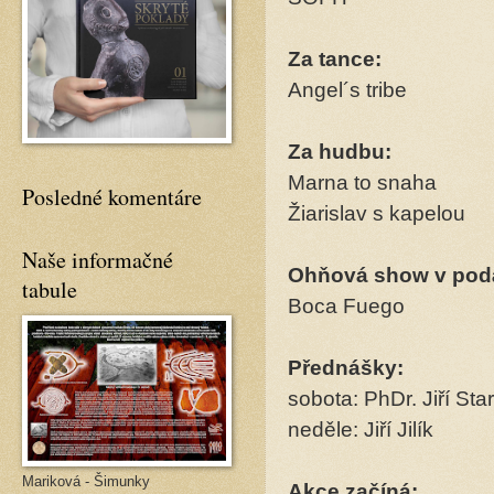
Za tance:
Angel´s tribe
Za hudbu:
Marna to snaha
Posledné komentáre
Žiarislav s kapelou
Naše informačné
Ohňová show v pod
tabule
Boca Fuego
Přednášky:
sobota: PhDr. Jiří Sta
neděle: Jiří Jilík
Mariková - Šimunky
Akce začíná: