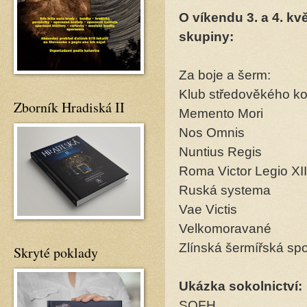
O víkendu 3. a 4. kv
skupiny:
Za boje a šerm:
Klub středověkého ko
Zborník Hradiská II
Memento Mori
Nos Omnis
Nuntius Regis
Roma Victor Legio XI
Ruská systema
Vae Victis
Velkomoravané
Zlínská šermířská sp
Skryté poklady
Ukázka sokolnictví:
SOFH