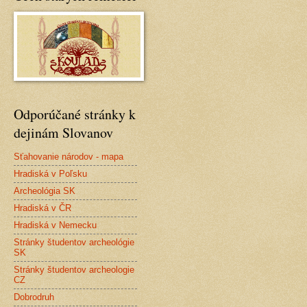
Odporúčané stránky k
dejinám Slovanov
Sťahovanie národov - mapa
Hradiská v Poľsku
Archeológia SK
Hradiská v ČR
Hradiská v Nemecku
Stránky študentov archeológie
SK
Stránky študentov archeologie
CZ
Dobrodruh