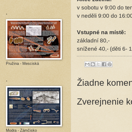
v sobotu v 9:00 do t
.
v neděli 9:00 do 16:0
Vstupné na místě:
základní 80,-
snížené 40,- (děti 6- 1
Pružina - Mesciská
.
Žiadne komen
Zverejnenie 
Modra - Zámčisko