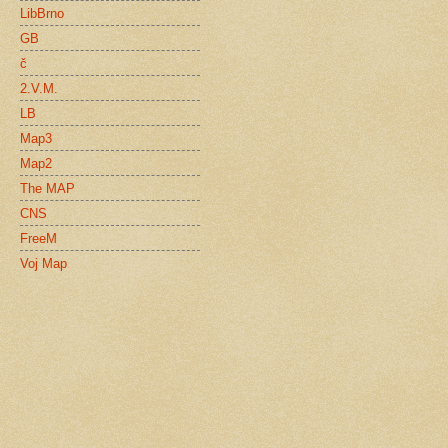
LibBrno
GB
č
2.V.M.
LB
Map3
Map2
The MAP
CNS
FreeM
Voj Map