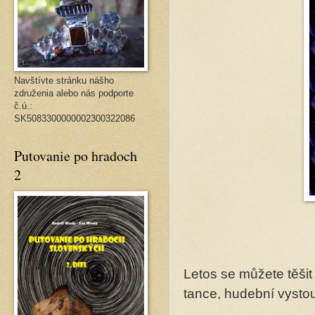
Navštívte stránku nášho
združenia alebo nás podporte
č.ú.:
SK5083300000002300322086
Putovanie po hradoch
2
Letos se můžete těšit 
tance, hudební vysto