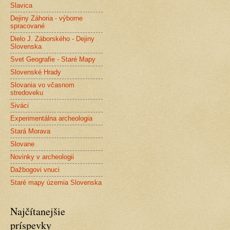
Slavica
Dejiny Záhoria - výborne
spracované
Dielo J. Záborského - Dejiny
Slovenska
Svet Geografie - Staré Mapy
Slovenské Hrady
Slovania vo včasnom
stredoveku
Siváci
Experimentálna archeologia
Stará Morava
Slovane
Novinky v archeologii
Dažbogovi vnuci
Staré mapy územia Slovenska
Najčítanejšie
príspevky