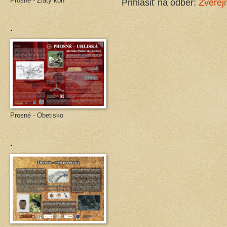
Prosné - Zlatý kôň
Prihlásiť na odber:
Zverej
.
Prosné - Obetisko
.