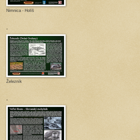
Nimnica - Holíš
.
Železník
.