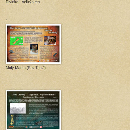
Divinka - Veľký vrch
.
Malý Manín (Pov.Teplá)
.