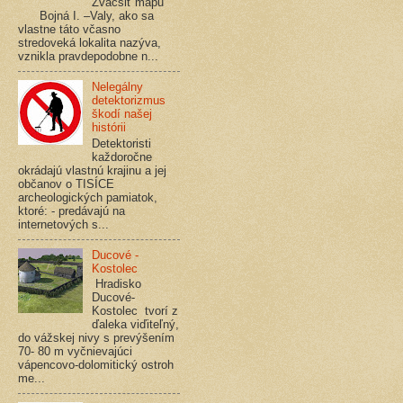
Zväčšiť mapu
Bojná I. –Valy, ako sa
vlastne táto včasno
stredoveká lokalita nazýva,
vznikla pravdepodobne n...
Nelegálny
detektorizmus
škodí našej
histórii
Detektoristi
každoročne
okrádajú vlastnú krajinu a jej
občanov o TISÍCE
archeologických pamiatok,
ktoré: - predávajú na
internetových s...
Ducové -
Kostolec
Hradisko
Ducové-
Kostolec tvorí z
ďaleka viďiteľný,
do vážskej nivy s prevýšením
70- 80 m vyčnievajúci
vápencovo-dolomitický ostroh
me...