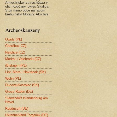
Antiochijskej sa nachádza v
obci Kopčany, okres Skalica.
Stojí mimo obce na ľavom
brehu rieky Moravy. Ako fars...
Archeoskanzeny
Owidz (PL)
Chotěbuz CZ)
Netolice (CZ)
Modrá u Velehradu (CZ)
(Biskupin (PL)
Lipt. Mara - Havránok (SK)
Wolin (PL)
Ducové-Kostolec (SK)
Gross Raden (DE)
Slawendorf Brandenburg am
Havel
Raddusch (DE)
Ukrannenland Torgelow (DE)