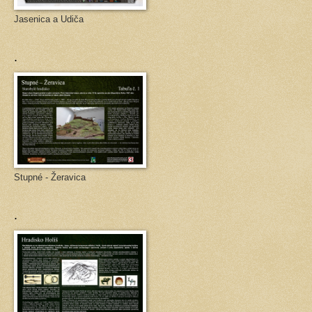
Jasenica a Udiča
.
Stupné - Žeravica
.