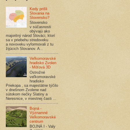
Kedy prišli
Slovania na
Slovensko?
Slovensko
v súčasnosti
obývajú ako
majoritný národ Slováci, ktorí
sa v priebehu stredoveku
a novoveku vyformovali z tu
žijúcich Slovanov. A...
Veľkomoravské
hradisko Zvolen
- Môťová 3D
Ostrožné
veľkomoravské
hradisko
Priekopa , sa majestátne týčilo
v dnešnom Zvolene nad
sútokom riečky Slatiny a
Neresnice, v miestnej časti ...
Bojná -
Významné
Veľkomoravské
centrum
BOJNÁ I - Valy