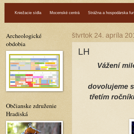
.
Kniežacie sídla
Mocenské centrá
Strážna a hospodárska fu
Archeologické
štvrtok 24. apríla 2
obdobia
LH
Vážení mil
dovolujeme s
třetím ročník
Občianske združenie
Hradiská