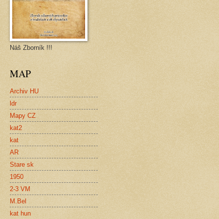
Náš Zborník !!!
MAP
Archiv HU
ldr
Mapy CZ
kat2
kat
AR
Stare sk
1950
2-3 VM
M.Bel
kat hun