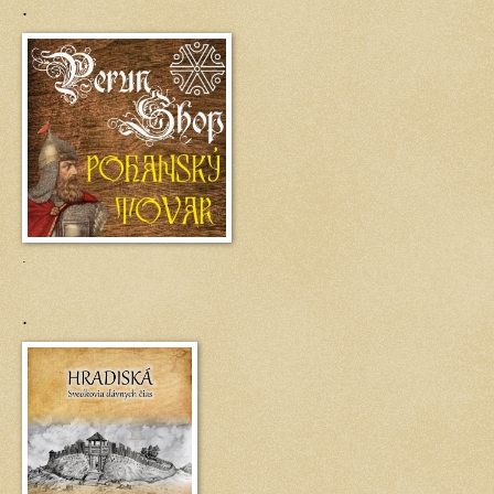
.
.
.