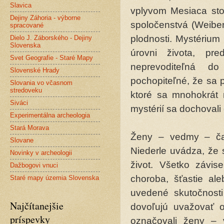
Slavica
vplyvom Mesiaca stoj
Dejiny Záhoria - výborne
spoločenstvá (Weiber
spracované
plodnosti. Mystérium 
Dielo J. Záborského - Dejiny
Slovenska
úrovni života, pr
Svet Geografie - Staré Mapy
neprevoditeľná d
Slovenské Hrady
pochopiteľné, že sa 
Slovania vo včasnom
stredoveku
ktoré sa mnohokrát r
Siváci
mystérií sa dochovali
Experimentálna archeologia
Stará Morava
Ženy – vedmy – ča
Slovane
Niederle uvádza, že 
Novinky v archeologii
život. Všetko závis
Dažbogovi vnuci
choroba, šťastie ale
Staré mapy územia Slovenska
uvedené skutočnosti
Najčítanejšie
dovoľujú uvažovať 
príspevky
označovali ženy – 