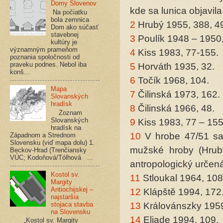
Domy Slovenov
kde sa lunica objavil
Na počiatku
bola zemnica
2
Hrubý 1955, 388, 4
Dom ako súčasť
stavebnej
3
Poulík 1948 – 1950,
kultúry je
významným prameňom
4
Kiss 1983, 77-155.
poznania spoločnosti od
praveku podnes. Nebol iba
5
Horváth 1935, 32.
konš...
6
Točík 1968, 104.
Mapa
7
Čilinská 1973, 162.
Slovanských
hradísk
8
Čilinská 1966, 48.
Zoznam
Slovanských
9
Kiss 1983, 77 – 15
hradísk na
10
V hrobe 47/51 sa o
Západnom a Strednom
Slovensku (viď mapa dolu) 1.
mužské hroby (Hrub
Beckov-Hrad (Trenčiansky
VÚC; Kodoňová/Tólhová ...
antropologický určen
Kostol sv.
11
Stloukal 1964, 108
Margity
Antiochijskej –
12
Klápště 1994, 172
najstaršia
stojaca stavba
13
Královánszky 1959
na Slovensku
14
Eliade 1994, 109.
„Kostol sv. Margity