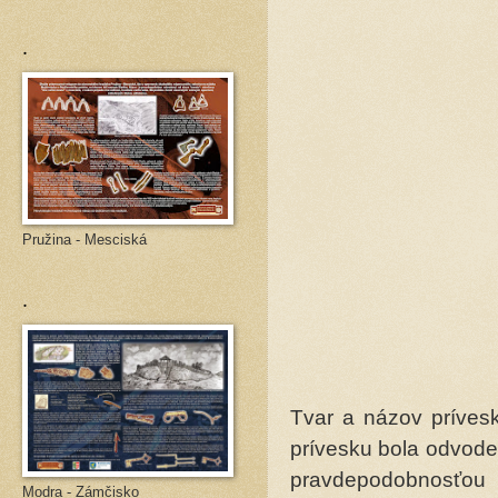
.
Pružina - Mesciská
.
Tvar a názov príve
prívesku bola odvod
pravdepodobnosťou 
Modra - Zámčisko