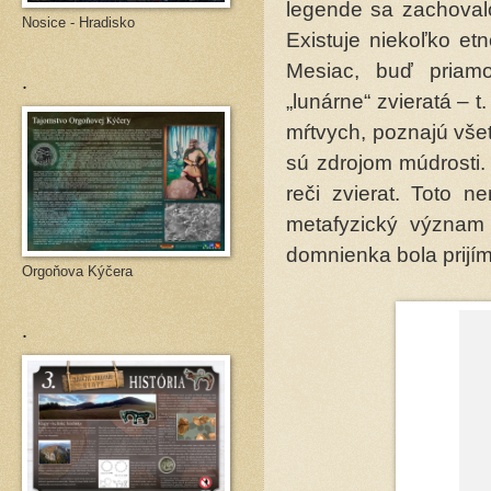
legende sa zachovalo
Nosice - Hradisko
Existuje niekoľko et
Mesiac, buď priam
.
„lunárne“ zvieratá – t
mŕtvych, poznajú vše
sú zdrojom múdrosti.
reči zvierat. Toto 
metafyzický význam 
domnienka bola prijí
Orgoňova Kýčera
.