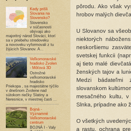
pôrodu. Ako však vy
Kedy prišli
Slovania na
hrobov malých dievča
Slovensko?
Slovensko
v súčasnosti
U Slovanov sa všeobe
obývajú ako
majoritný národ Slováci, ktorí
niektorých nábožens
sa v priebehu stredoveku
a novoveku vyformovali z tu
neskoršiemu zasväte
žijúcich Slovanov. A...
svetskej funkcii (na
Veľkomoravské
aj tieto malé dievča
hradisko Zvolen
- Môťová 3D
ženských tajov a lun
Ostrožné
veľkomoravské
Medzi bádateľmi z
hradisko
Priekopa , sa majestátne týčilo
slovanskom kultúrnom 
v dnešnom Zvolene nad
sútokom riečky Slatiny a
mesačného kultu, v 
Neresnice, v miestnej časti ...
Slnka, prípadne ako 
Bojná -
Významné
Veľkomoravské
O všetkých uvedenýc
centrum
BOJNÁ I - Valy
a rastu, ochrana pre