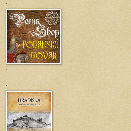
.
.
.