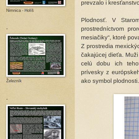
prevzalo i kresťanstv
Nimnica - Holíš
Plodnosť. V Star
.
prostredníctvom pro
mesiačiky“, ktoré pova
Z prostredia mexický
čakajúcej dieťa. Muž
celú dobu ich teho
prívesky z európskeh
ako symbol plodnosti.
Železník
.