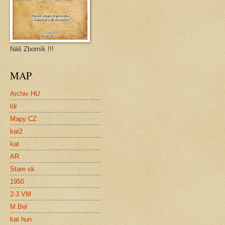
Náš Zborník !!!
MAP
Archiv HU
ldr
Mapy CZ
kat2
kat
AR
Stare sk
1950
2-3 VM
M.Bel
kat hun