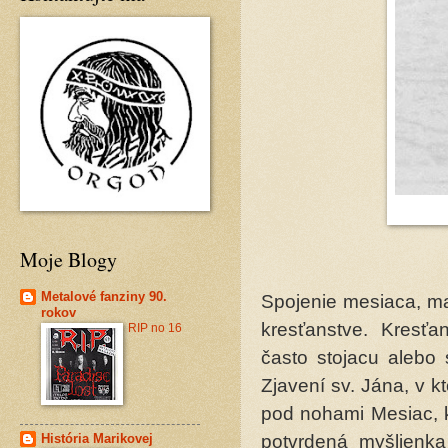
Moje Blogy
Metalové fanziny 90.
Spojenie mesiaca, m
rokov
kresťanstve. Kresťa
RIP no 16
často stojacu alebo 
Zjavení sv. Jána, v 
pod nohami Mesiac, k
potvrdená myšlienka
História Marikovej