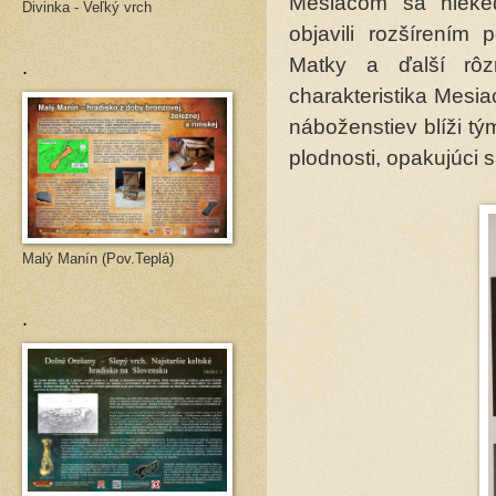
Mesiacom sa nieked
Divinka - Veľký vrch
objavili rozšírením
.
Matky a ďalší rôzn
charakteristika Mesi
náboženstiev blíži tý
plodnosti, opakujúci 
Malý Manín (Pov.Teplá)
.