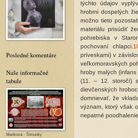
týchto údajov vyplý
hrobmi dospelých žien
možno tieto pozostat
materiálu prisúdiť 
pohrebiska v Staro
pochovaní chlapci.
1
Posledné komentáre
príveskami) v závisl
veľkomoravských pohr
Naše informačné
hroby malých (infans 
tabule
(11. – 12. storočí)
dievčenských hroboc
domnievať, že vklada
význam, ktorý však o
nepatrné poodhalenie
Mariková - Šimunky