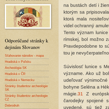
na bustách detí i ži
ktorým sa pripisovala
ktorá mala nositeľovi
videl ochranný amulet
Tento význam lunice
rímskej, bol možno z
Odporúčané stránky k
Pravdepodobne to súv
dejinám Slovanov
tou je nevyčerpateľno
Sťahovanie národov - mapa
Hradiská v Poľsku
Súvislosť lunice s M
Archeológia SK
význame. Ako už bol
Hradiská v ČR
udeľovať výnimočné 
Hradiská v Nemecku
Stránky študentov archeológie
bohyne Seléna a Héka
SK
mágie.
31
Z európsk
Stránky študentov archeologie
CZ
čarodejky spojené 
Dobrodruh
uvedené, sú tiež z