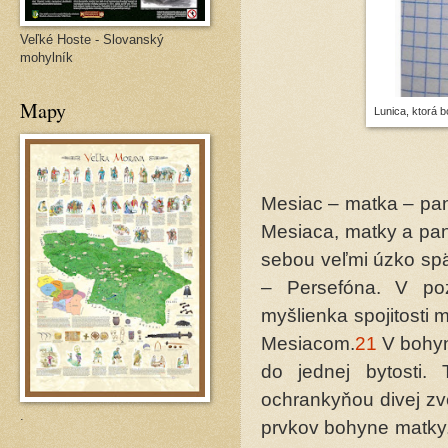
Veľké Hoste - Slovanský
mohylník
Mapy
Lunica, ktorá b
Mesiac – matka – pan
Mesiaca, matky a pann
sebou veľmi úzko spä
– Persefóna. V poz
myšlienka spojitosti
Mesiacom.
21
V bohyn
do jednej bytosti.
ochrankyňou divej zv
.
prvkov bohyne matky. 