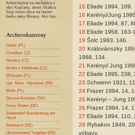
Antiochijskej sa nachádza v
15
Eliade 1994, 109.
obci Kopčany, okres Skalica.
Stojí mimo obce na ľavom
16
Kerényi/Jung 199
brehu rieky Moravy. Ako fars...
17
Eliade 1994, 87, 8
18
Eliade 1958, 163-
Archeoskanzeny
19
Šolc 1983, 146.
Owidz (PL)
20
Královánszky 1959
Chotěbuz CZ)
1988, 134.
Netolice (CZ)
21
Kerényi/ Jung 199
Modrá u Velehradu (CZ)
22
Eliade 1995, 238,
(Biskupin (PL)
23
Schwenn 1921, 11
Lipt. Mara - Havránok (SK)
24
Frazer 1994, 14, 
Wolin (PL)
Ducové-Kostolec (SK)
25
Kerényi – Jung 19
Gross Raden (DE)
26
Frazer 1994, 14, 
Slawendorf Brandenburg am
27
Eliade 1994, 110, 
Havel
28
Rybakov 1949, 20, 
Raddusch (DE)
výbavy.
Ukrannenland Torgelow (DE)