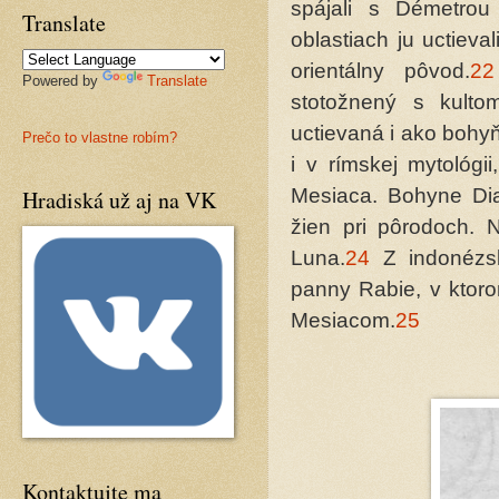
spájali s Démetrou
Translate
oblastiach ju uctiev
orientálny pôvod.
22
Powered by
Translate
stotožnený s kult
uctievaná i ako bohy
Prečo to vlastne robím?
i v rímskej mytológ
Mesiaca. Bohyne Di
Hradiská už aj na VK
žien pri pôrodoch. 
Luna.
24
Z indonézsk
panny Rabie, v ktor
Mesiacom.
25
Kontaktujte ma