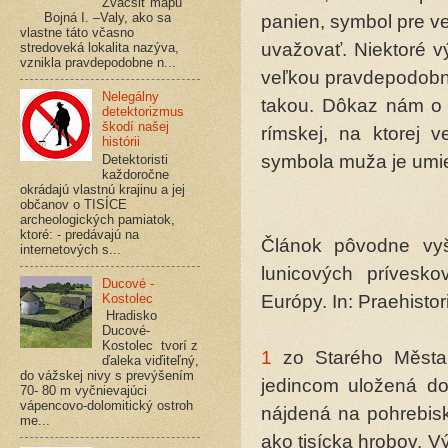
Zväčšiť mapu
Bojná I. –Valy, ako sa
panien, symbol pre v
vlastne táto včasno
uvažovať. Niektoré 
stredoveká lokalita nazýva,
vznikla pravdepodobne n...
veľkou pravdepodobn
Nelegálny
takou. Dôkaz nám o 
detektorizmus
škodí našej
rímskej, na ktorej 
histórii
symbola muža je umie
Detektoristi
každoročne
okrádajú vlastnú krajinu a jej
občanov o TISÍCE
archeologických pamiatok,
ktoré: - predávajú na
Článok pôvodne vyš
internetových s...
lunicových prívesko
Ducové -
Európy. In: Praehistor
Kostolec
Hradisko
Ducové-
Kostolec tvorí z
1
zo Starého Města,
ďaleka viďiteľný,
do vážskej nivy s prevýšením
jedincom uložená do 
70- 80 m vyčnievajúci
vápencovo-dolomitický ostroh
nájdená na pohrebisk
me...
ako tisícka hrobov. 