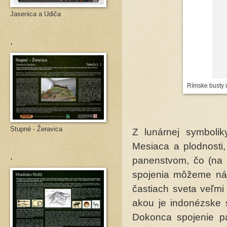
Jasenica a Udiča
.
Rímske busty d
Stupné - Žeravica
Z lunárnej symbolik
Mesiaca a plodnosti,
.
panenstvom, čo (na p
spojenia môžeme nájs
častiach sveta veľmi
akou je indonézske 
Dokonca spojenie p