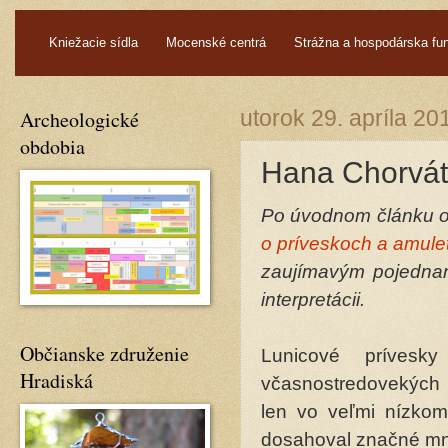
.
Kniežacie sídla
Mocenské centrá
Strážna a hospodárska fu
Archeologické
utorok 29. apríla 20
obdobia
Hana Chorvát
Po úvodnom článku od
o príveskoch a amul
zaujímavým pojednan
interpretácii.
Občianske združenie
Lunicové prívesk
Hradiská
včasnostredovekých p
len vo veľmi nízkom
dosahoval značné mno