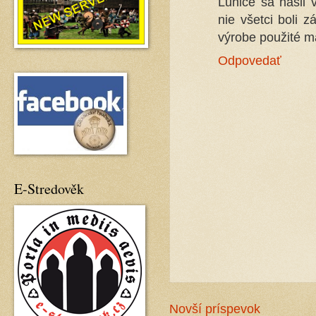
Lunice sa našli
nie všetci boli 
výrobe použité ma
Odpovedať
E-Stredověk
Novší príspevok