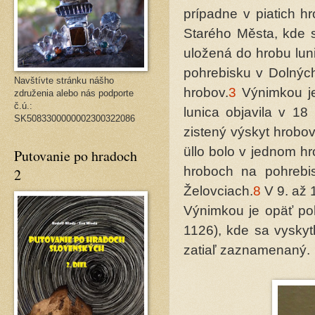
prípadne v piatich h
Starého Města, kde s
uložená do hrobu lun
pohrebisku v Dolných
Navštívte stránku nášho
hrobov.
3
Výnimkou je
združenia alebo nás podporte
č.ú.:
lunica objavila v 18
SK5083300000002300322086
zistený výskyt hrobo
üllo bolo v jednom h
Putovanie po hradoch
hroboch na pohrebis
2
Želovciach.
8
V 9. až 1
Výnimkou je opäť poh
1126), kde sa vyskytl
zatiaľ zaznamenaný.