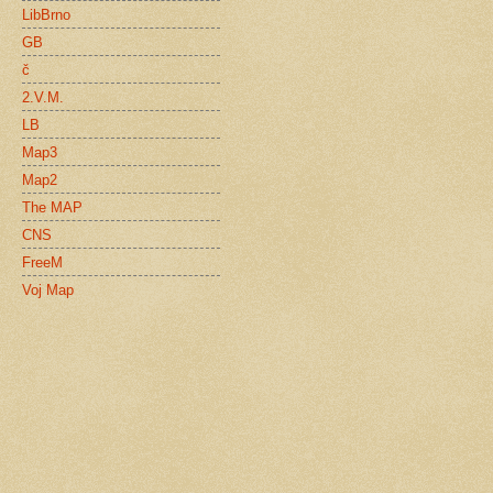
LibBrno
GB
č
2.V.M.
LB
Map3
Map2
The MAP
CNS
FreeM
Voj Map