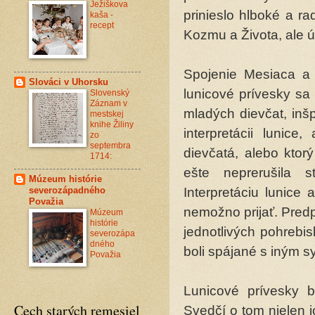
Ježiškova
prinieslo hlboké a r
kaša -
recept
Kozmu a Života, ale ú
Spojenie Mesiaca a 
Slováci v Uhorsku
lunicové prívesky sa
Slovenský
Záznam v
mladých dievčat, inš
mestskej
knihe Žiliny
interpretácii lunic
zo
septembra
dievčatá, alebo kto
1714:
ešte neprerušila 
Múzeum histórie
Interpretáciu lunice
severozápadného
Považia
nemožno prijať. Predp
Múzeum
histórie
jednotlivých pohrebi
severozápa
dného
boli spájané s iným 
Považia
Lunicové prívesky b
Cech starých remesiel
Svedčí o tom nielen i