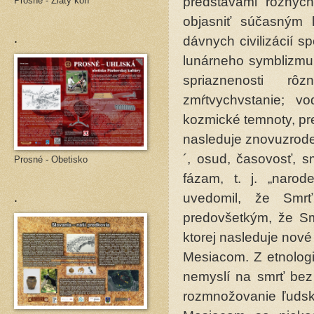
predstavami rôznych h
Prosné - Zlatý kôň
objasniť súčasným 
.
dávnych civilizácií 
lunárneho symblizmu 
spriaznenosti rô
zmŕtvychvstanie; vo
kozmické temnoty, pre
nasleduje znovuzroden
´, osud, časovosť, s
Prosné - Obetisko
fázam, t. j. „narode
.
uvedomil, že Smr
predovšetkým, že S
ktorej nasleduje nové
Mesiacom. Z etnologi
nemyslí na smrť bez
rozmnožovanie ľudsk