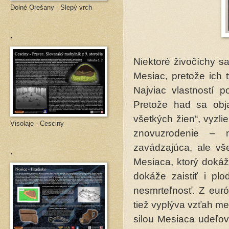
Dolné Orešany - Slepý vrch
.
Niektoré živočíchy s
Mesiac, pretože ich 
Najviac vlastností 
Pretože had sa obj
všetkých žien“, vyzl
Visolaje - Cesciny
znovuzrodenie – n
zavádzajúca, ale vš
.
Mesiaca, ktorý dokáž
dokáže zaistiť i plo
nesmrteľnosť. Z euró
tiež vyplýva vzťah m
silou Mesiaca udeľov